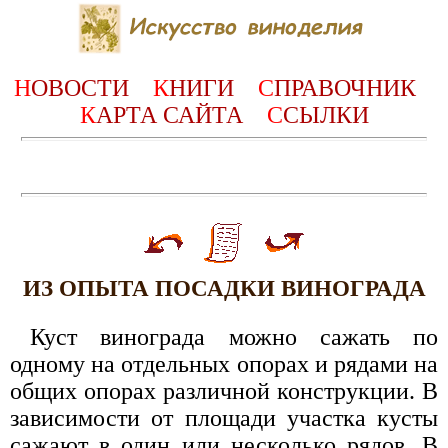
Н
ОВОСТИ
К
НИГИ
С
ПРАВОЧНИК
К
АРТА САЙТА
С
СЫЛКИ
ИЗ ОПЫТА ПОСАДКИ ВИНОГРАДА
Куст винограда можно сажать по
одному на отдельных опорах и рядами на
общих опорах различной конструкции. В
зависимости от площади участка кусты
сажают в один или несколько рядов. В