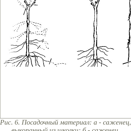
Рис. 6. Посадочный материал: а - саженец,
выкопанный из школки; б - саженец,