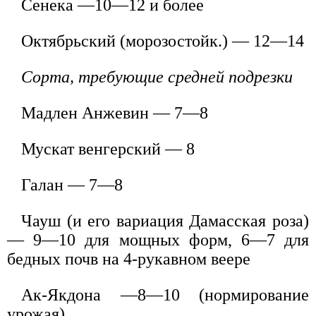
Сенека —10—12 и более
Октябрьский (морозостойк.) — 12—14
Сорта, требующие средней подрезки
Мадлен Анжевин — 7—8
Мускат венгерский — 8
Галан — 7—8
Чауш (и его вариация Дамасская роза)
— 9—10 для мощных форм, 6—7 для
бедных почв на 4-рукавном веере
Ак-Якдона —8—10 (нормирование
урожая)