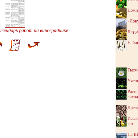
Поми
«Лов
алендарь работ на винограднике
Люди 
Найд
Тысяч
Учен
Расте
сигн
Древ
Иссле
лет
На Ш