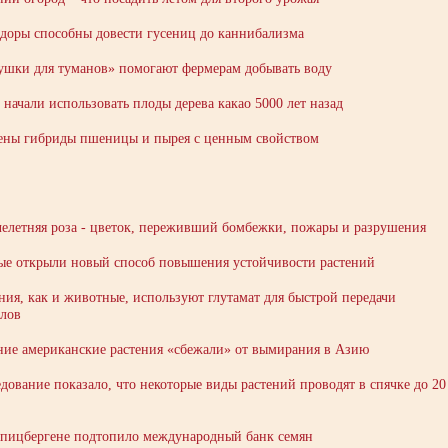
доры способны довести гусениц до каннибализма
ушки для туманов» помогают фермерам добывать воду
начали использовать плоды дерева какао 5000 лет назад
ены гибриды пшеницы и пырея с ценным свойством
елетняя роза - цветок, переживший бомбежки, пожары и разрушения
ые открыли новый способ повышения устойчивости растений
ния, как и животные, используют глутамат для быстрой передачи
алов
ние американские растения «сбежали» от вымирания в Азию
дование показало, что некоторые виды растений проводят в спячке до 20
пицбергене подтопило международный банк семян