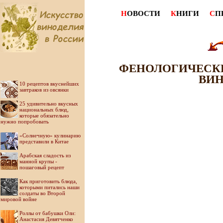
Н
ОВОСТИ
К
НИГИ
С
П
ФЕНОЛОГИЧЕСКИ
ВИН
10 рецептов вкуснейших
завтраков из овсянки
25 удивительно вкусных
национальных блюд,
которые обязательно
нужно попробовать
«Солнечную» кулинарию
представили в Китае
Арабская сладость из
манной крупы -
пошаговый рецепт
Как приготовить блюда,
которыми питались наши
солдаты во Второй
мировой войне
Роллы от бабушки Оли:
Анастасия Девятченко