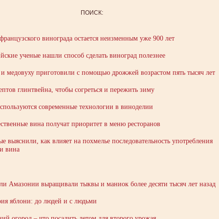
ПОИСК:
французского винограда остается неизменным уже 900 лет
йские ученые нашли способ сделать виноград полезнее
и медовуху приготовили с помощью дрожжей возрастом пять тысяч лет
ептов глинтвейна, чтобы согреться и пережить зиму
используются современные технологии в виноделии
ственные вина получат приоритет в меню ресторанов
е выяснили, как влияет на похмелье последовательность употребления
и вина
и Амазонии выращивали тыквы и маниок более десяти тысяч лет назад
ия яблони: до людей и с людьми
ий огород – что посадить летом для второго урожая