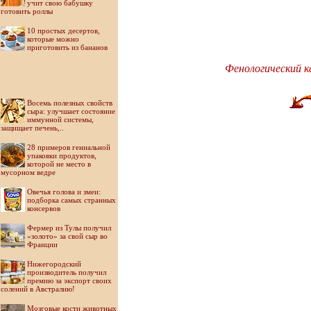
учит свою бабушку
готовить роллы
10 простых десертов,
которые можно
приготовить из бананов
Фенологический к
Восемь полезных свойств
сыра: улучшает состояние
иммунной системы,
защищает печень,..
28 примеров гениальной
упаковки продуктов,
которой не место в
мусорном ведре
Овечья голова и змеи:
подборка самых странных
консервов
Фермер из Тулы получил
«золото» за свой сыр во
Франции
Нижегородский
производитель получил
премию за экспорт своих
солений в Австралию!
Мозговые кости животных