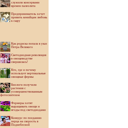
служили консервами
времен палеолита
Предприниматель хочет
привить кенийцам любовь
к сыру
Как редиска попала в указ
Петра Великого
Светодиодная революция
в овощеводстве
свершилась!
Кто, где и почему
использует вертикальные
овощные фермы
Биологи получили
растения с
усовершенствованным
фотосинтезом
Фермеры хотят
выращивать овощи и
ягоды под светодиодами
Конкурс по поеданию
перца на скорость в
Поднебесной