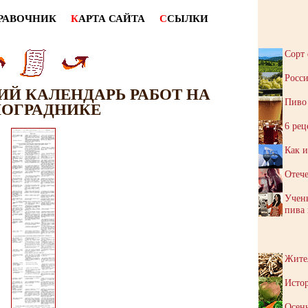
РАВОЧНИК
К
АРТА САЙТА
С
СЫЛКИ
Сорт 
Росси
Й КАЛЕНДАРЬ РАБОТ НА
Пиво 
ОГРАДНИКЕ
6 рец
Как 
Отече
Учены
пива 
Жител
Истор
Осенн