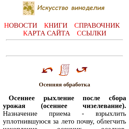
Н
ОВОСТИ
К
НИГИ
С
ПРАВОЧНИК
К
АРТА САЙТА
С
СЫЛКИ
Осенняя обработка
Осеннее рыхление после сбора
урожая (осеннее чизелевание).
Назначение приема - взрыхлить
уплотнившуюся за лето почву, облегчить