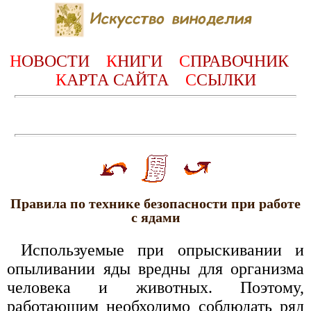
Н
ОВОСТИ
К
НИГИ
С
ПРАВОЧНИК
К
АРТА САЙТА
С
СЫЛКИ
Правила по технике безопасности при работе
с ядами
Используемые при опрыскивании и
опыливании яды вредны для организма
человека и животных. Поэтому,
работающим необходимо соблюдать ряд