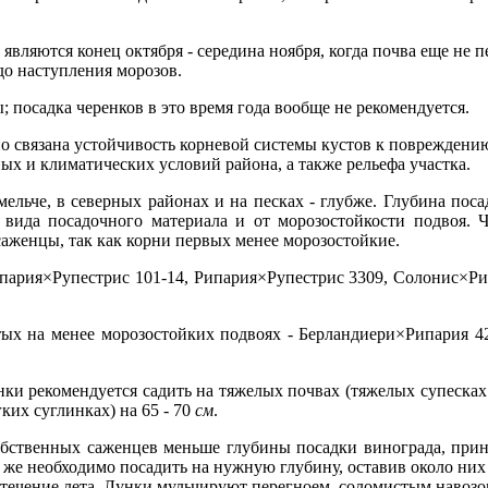
вляются конец октября - середина ноября, когда почва еще не 
 до наступления морозов.
посадка черенков в это время года вообще не рекомендуется.
о связана устойчивость корневой системы кустов к повреждению
ых и климатических условий района, а также рельефа участка.
ельче, в северных районах и на песках - глубже. Глубина пос
 вида посадочного материала и от морозостойкости подвоя. 
саженцы, так как корни первых менее морозостойкие.
ария×Рупестрис 101-14, Рипария×Рупестрис 3309, Солонис×Рип
ых на менее морозостойких подвоях - Берландиери×Рипария 42
и рекомендуется садить на тяжелых почвах (тяжелых супесках 
ких суглинках) на 65 - 70
см
.
собственных саженцев меньше глубины посадки винограда, при
 же необходимо посадить на нужную глубину, оставив около них
 течение лета. Лунки мульчируют перегноем, соломистым навозо