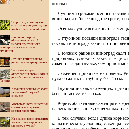
школки.
Лучшими сроками осенней посадки я
виноград и в более поздние сроки, но
Секреты русской кухни:
солим и маринуем огурцы
Осенью лучше высаживать саженцы; 
необычными способами
Липецкий сыродел –
С глубиной посадки винограда тесн
обладатель золотой
посадки винограда зависит от почвенн
медали престижного
конкурса козьих сыров во
Франции
В южных районах виноград садят м
природных условиях зависит еще от
Лучшие национальные
рецепты консервирования
саженцы садят глубже, чем привитые 
Термометки для
Саженцы, привитые на подвоях Рип
определения свежей рыбы
разработали ученые из
нужно садить на глубину 40 - 45 ем.
Томска
Глубина посадки саженцев, привит
Алтайские ученые создали
уникальный сырный
быть не менее 50 - 55
см
.
фермент
Корнесобственные саженцы и черенк
Мозговые кости животных
служили консервами
на легких (песчаных, супесчаных и лег
времен палеолита
В тех случаях, когда длина корне
На водке и в виноградных
листьях: как еще можно
климатических условиях, саженцы все
засолить огурцы?
стволики за счет побегов, выросших в