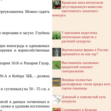
Крымские вина впечатлили
дегустационную комиссию
престижного азиатского
переувлажнена. Можно садить
конкурса
5 признаков недостатка
 морозами и засухе. Глубина
питательных веществ у
растений кукурузы
адки винограда в одинаковых
Вертикальные фермы в России:
Черенки и корнесобственные
приживётся ли ноу-хау?
Выслеживать насекомых-
ария 1616 и Рапария Глуар,
вредителей поможет
спектроскопия
0-А и Кобера 5ББ, - должна
Впервые полностью
расшифрован геном предка всех
сортов пшеницы
и суглинках) на 50 - 55
см
, а
Длинный и извилистый путь
кукурузы
нятой в данных почвенных и
 лунки и удлиняя постепенно
Супермаркет в Бельгии
м.