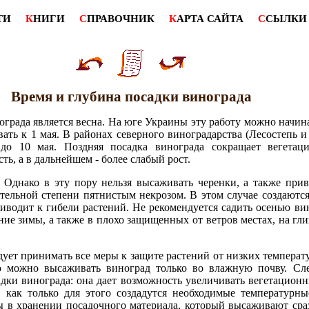
ТИ
К
НИГИ
С
ПРАВОЧНИК
К
АРТА САЙТА
С
СЫЛКИ
Время и глубина посадки винограда
рада является весна. На юге Украины эту работу можно начинат
вать к 1 мая. В районах северного виноградарства (Лесостепь и
до 10 мая. Поздняя посадка винограда сокращает вегетац
ь, а в дальнейшем - более слабый рост.
 Однако в эту пору нельзя высаживать черенки, а также при
тельной степени пятнистым некрозом. В этом случае создаются
риводит к гибели растений. Не рекомендуется садить осенью ви
ие зимы, а также в плохо защищенных от ветров местах, на гли
ует принимать все меры к защите растений от низких температу
 можно высаживать виноград только во влажную почву. Сле
ки винограда: она дает возможность увеличивать вегетационн
, как только для этого создадутся необходимые температурны
ы в хранении посадочного материала, который высаживают сра