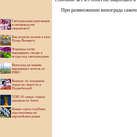
При размножении винограда саженц
Светодиодная революция
в овощеводстве
свершилась!
Как редиска попала в указ
Петра Великого
Фермеры хотят
выращивать овощи и
ягоды под светодиодами
Виноград на камнях
выращивает житель из
ЮКО
Конкурс по поеданию
перца на скорость в
Поднебесной
ТОП-10 самых старых
деревьев на Земле
Новые сорта голубики
перспективны на
европейском рынке