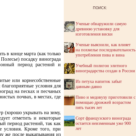
ПОИСК:
Ученые обнаружили самую
древнюю установку для
изготовления виски
Ученые выяснили, как влияет
на похмелье последовательность
ь в конце марта (как только
употребления пива и вина
 Полесье) посадку винограда
ионный период растений и
Учебный полигон элитного
виноградарства создан в России
витые или корнесобственные
Из петуха напиток забыт
 благоприятные условия для
давным-давно
ноград на песках и песчаных
нистых почвах, в местах, где
Пиво и медовуху приготовили с
помощью дрожжей возрастом
пять тысяч лет
р (хорошо укрывать на зиму,
дует отметить и некоторые
Сорт французского винограда
остается неизменным уже 900
ый период растений, так как
лет
е условия. Кроме того, при
зу же после выкапывания из