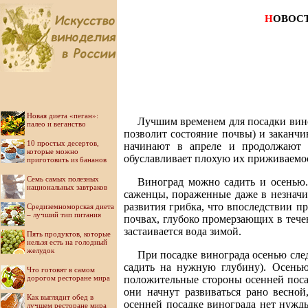
Н
ОВОС
Новая диета «пеган»:
Лучшим временем для посадки виног
палео и веганство
позволит состояние почвы) и заканчи
10 простых десертов,
начинают в апреле и продолжают 
которые можно
обуславливает плохую их приживаемост
приготовить из бананов
Семь самых полезных
Виноград можно садить и осенью.
национальных завтраков
саженцы, пораженные даже в незначи
развития грибка, что впоследствии п
Средиземноморская диета
– лучший тип питания
почвах, глубоко промерзающих в течен
застаивается вода зимой.
Пять продуктов, которые
нельзя есть на голодный
желудок
При посадке винограда осенью след
садить на нужную глубину). Осенью
Что готовят в самом
дорогом ресторане мира
положительные стороны осенней посад
они начнут развиваться рано весной
Как выглядит обед в
осенней посадке винограда нет нужд
лучшем ресторане мира