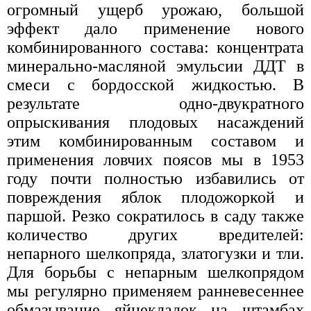
огромный ущерб урожаю, большой
эффект дало применение нового
комбинированного состава: концентрата
минерально-масляной эмульсии ДДТ в
смеси с бордосской жидкостью. В
результате одно-двукратного
опрыскивания плодовых насаждений
этим комбинированным составом и
применения ловчих поясов мы в 1953
году почти полностью избавились от
повреждения яблок плодожоркой и
паршой. Резко сократилось в саду также
количество других вредителей:
непарного шелкопряда, златогузки и тли.
Для борьбы с непарным шелкопрядом
мы регулярно применяем ранневесеннее
обмазывание яйцекладок на штамбах