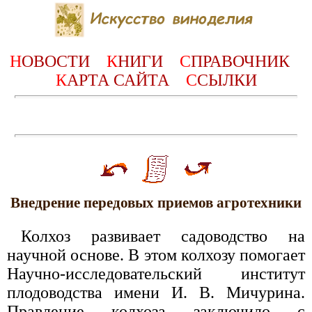
Н
ОВОСТИ
К
НИГИ
С
ПРАВОЧНИК
К
АРТА САЙТА
С
СЫЛКИ
Внедрение передовых приемов агротехники
Колхоз развивает садоводство на
научной основе. В этом колхозу помогает
Научно-исследовательский институт
плодоводства имени И. В. Мичурина.
Правление колхоза заключило с