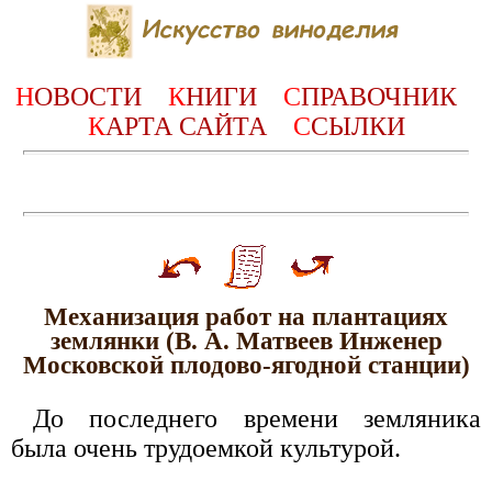
Н
ОВОСТИ
К
НИГИ
С
ПРАВОЧНИК
К
АРТА САЙТА
С
СЫЛКИ
Механизация работ на плантациях
землянки (В. А. Матвеев Инженер
Московской плодово-ягодной станции)
До последнего времени земляника
была очень трудоемкой культурой.