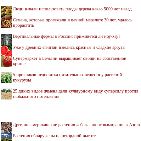
Люди начали использовать плоды дерева какао 5000 лет назад
Семена, которые пролежали в вечной мерзлоте 30 лет, удалось
прорастить
Вертикальные фермы в России: приживётся ли ноу-хау?
Уже у древних египтян имелись красные и сладкие арбузы
Супермаркет в Бельгии выращивает овощи на собственной
крыше
5 признаков недостатка питательных веществ у растений
кукурузы
25 диких видов ячменя дали культурному виду суперсилу против
глобального потепления
Древние американские растения «сбежали» от вымирания в Азию
Растения обнаружены на рекордной высоте