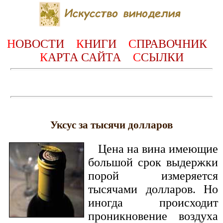
Н
ОВОСТИ
К
НИГИ
С
ПРАВОЧНИК
К
АРТА САЙТА
С
СЫЛКИ
Уксус за тысячи долларов
Цена на вина имеющие
большой срок выдержки
порой измеряется
тысячами долларов. Но
иногда происходит
проникновение воздуха