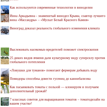
Как используются современные технологии в виноделии
Инна Аркадьевна - знаменитый винодел Крыма, соавтор лучшего
вина «Массандры» – «Мускат Белый Красного Камня»
Виноград доказал реальность глобального изменения климата
Выслеживать насекомых-вредителей поможет спектроскопия
25 диких видов ячменя дали культурному виду суперсилу против
глобального потепления
«Ловушки для туманов» помогают фермерам добывать воду
Помидоры способны довести гусениц до каннибализма
Как пасынковать томаты с пользой — клонируем и получаем
дополнительный урожай!
7 классных советов для выращивания томатов – томатодизайн на
вашем участке!