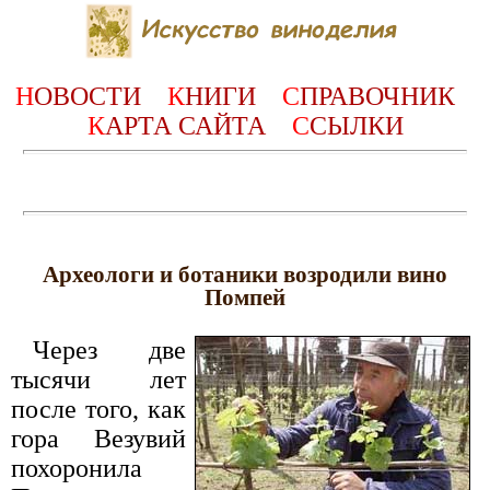
Н
ОВОСТИ
К
НИГИ
С
ПРАВОЧНИК
К
АРТА САЙТА
С
СЫЛКИ
Археологи и ботаники возродили вино
Помпей
Через две
тысячи лет
после того, как
гора Везувий
похоронила