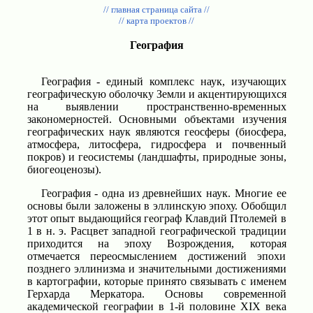
// главная страница сайта //
// карта проектов //
География
География - единый комплекс наук, изучающих
географическую оболочку Земли и акцентирующихся
на выявлении пространственно-временных
закономерностей. Основными объектами изучения
географических наук являются геосферы (биосфера,
атмосфера, литосфера, гидросфера и почвенный
покров) и геосистемы (ландшафты, природные зоны,
биогеоценозы).
География - одна из древнейших наук. Многие ее
основы были заложены в эллинскую эпоху. Обобщил
этот опыт выдающийся географ Клавдий Птолемей в
1 в н. э. Расцвет западной географической традиции
приходится на эпоху Возрождения, которая
отмечается переосмыслением достижений эпохи
позднего эллинизма и значительными достижениями
в картографии, которые принято связывать с именем
Герхарда Меркатора. Основы современной
академической географии в 1-й половине XIX века