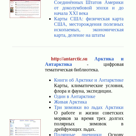
Соединённых Штатов Америки
от доколумбовой эпохи и до
начала XXI века
Карты США: физическая карта
США, месторождения полезных
ископаемых, экономическая
карта, деление на штаты
http://antarctic.su
Арктика и
Антарктика
- цифровая
тематическая библиотека.
Книги об Арктике и Антарктике
Карты, климатические условия,
флора и фауна, экспедиции.
Один в Антарктике
Живая Арктика
Три зимовки во льдах Арктики
О работе и жизни советских
моряков за время трех долгих
полярных зимовок в
дрейфующих льдах.
Полярные дневники
Основу