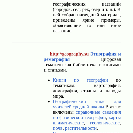
географических названий
(городов, сел, рек, озер и т. д.). В
ней собран наглядный материал,
приведены яркие примеры,
объясняющие то или иное
название.
http://geography.su
Этнография и
демография
- цифровая
тематическая библиотека с книгами
и статьями.
Книги по географии
по
тематикам: картография,
демография, страны и народы
мира.
Географический атлас для
учителей средней школы
В атлас
включены
справочные сведения
по физической географии
;
карты
климатические
,
геологические
,
почв
,
растительности
.