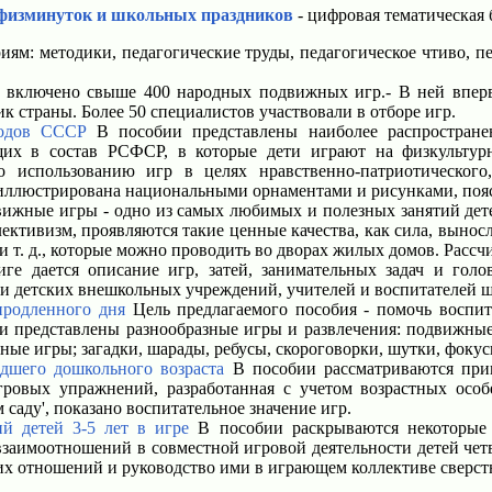
физминуток и школьных праздников
- цифровая тематическая 
иям: методики, педагогические труды, педагогическое чтиво, п
 включено свыше 400 народных подвижных игр.- В ней впер
 страны. Более 50 специалистов участвовали в отборе игр.
родов СССР
В пособии представлены наиболее распростране
щих в состав РСФСР, в которые дети играют на физкультурн
о использованию игр в целях нравственно-патриотического
 иллюстрирована национальными орнаментами и рисунками, по
жные игры - одно из самых любимых и полезных занятий детей
лективизм, проявляются такие ценные качества, как сила, выносл
и т. д., которые можно проводить во дворах жилых домов. Рассчи
ге дается описание игр, затей, занимательных задач и голо
 и детских внешкольных учреждений, учителей и воспитателей ш
продленного дня
Цель предлагаемого пособия - помочь воспит
 представлены разнооб­разные игры и развлечения: подвижные
ные игры; загадки, шарады, ребусы, скороговорки, шутки, фокус
дшего дошкольного возраста
В пособии рассматриваются при
гровых упражнений, разработанная с учетом возрастных особ
 саду', показано воспитательное значение игр.
й детей 3-5 лет в игре
В пособии раскрываются некоторые п
аимоотношений в совместной игровой деятельности детей четв
ких отношений и руководство ими в играющем коллективе сверст