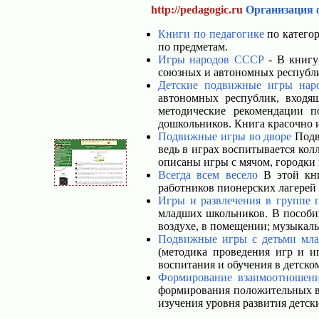
http://pedagogic.ru
Организация 
Книги по педагогике
по категор
по предметам.
Игры народов СССР
- В книгу
союзных и автономных республик
Детские подвижные игры на
автономных республик, входя
методические рекомендации п
дошкольников. Книга красочно
Подвижные игры во дворе
Подви
ведь в играх воспитывается кол
описаны игры с мячом, городки 
Всегда всем весело
В этой кни
работников пионерских лагерей
Игры и развлечения в группе 
младших школьников. В пособии
воздухе, в помещении; музыкаль
Подвижные игры с детьми мла
(методика проведения игр и и
воспитания и обучения в детском
Формирование взаимоотношени
формирования положительных вз
изучения уровня развития детс