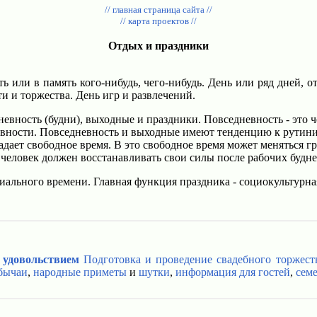
// главная страница сайта //
// карта проектов //
Отдых и праздники
ть или в память кого-нибудь, чего-нибудь. День или ряд дней,
и и торжества. День игр и развлечений.
евность (будни), выходные и праздники. Повседневность - это ч
невности. Повседневность и выходные имеют тенденцию к рутин
адает свободное время. В это свободное время может меняться 
 человек должен восстанавливать свои силы после рабочих будне
иального времени. Главная функция праздника - социокультурн
 удовольствием
Подготовка и проведение свадебного торжест
бычаи
,
народные приметы
и
шутки
,
информация для гостей
,
сем