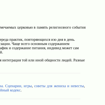
 отмечаемых церковью в память религиозного события
ереда практик, повторяющихся изо дня в день.
изации. Чаще всего основным содержанием
график и содержание питания, индивид может сам
й.
ая интеграция той или иной общности людей. Разные
ва.
Сценарии, игры
,
советы для жениха и невесты
,
ейный кодекс
.