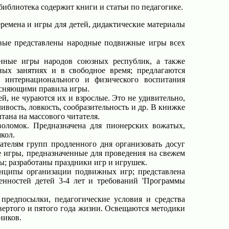
библиотека содержит книги и статьи по педагогике.
еремена и игры для детей, дидактические материалы
вые представлены народные подвижные игры всех
нные игры народов союзных республик, а также
ых занятиях и в свободное время; предлагаются
, интернационального и физического воспитания
ясняющими правила игры.
, не чураются их и взрослые. Это не удивительно,
ивость, ловкость, сообразительность и др. В книжке
тана на массового читателя.
воломок. Предназначена для пионерских вожатых,
кол.
ателям групп продленного дня организовать досуг
 игры, предназначенные для проведения на свежем
ы; разработаны праздники игр и игрушек.
нципы организации подвижных игр; представлена
енностей детей 3-4 лет и требований 'Программы
редпосылки, педагогические условия и средства
ертого и пятого года жизни. Освещаются методики
ников.