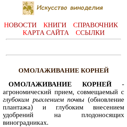
Н
ОВОСТИ
К
НИГИ
С
ПРАВОЧНИК
К
АРТА САЙТА
С
СЫЛКИ
ОМОЛАЖИВАНИЕ КОРНЕЙ
ОМОЛАЖИВАНИЕ КОРНЕЙ
-
агрономический прием, совмещаемый с
глубоким рыхлением почвы
(обновление
плантажа) и глубоким внесением
удобрений на плодоносящих
виноградниках.