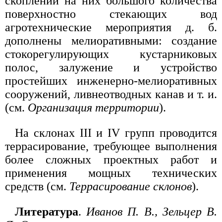
скоплении на них большого количества
поверхностно стекающих вод
агротехнические мероприятия д. б.
дополнены мелиоративными: создание
стокорегулирующих кустарниковых
полос, залужение и устройство
простейших инженерно-мелиоративных
сооружений, ливнеотводных канав и т. и.
(см.
Организация территории
).
На склонах III и IV групп проводится
террасирование, требующее выполнения
более сложных проектных работ и
применения мощных технических
средств (см.
Террасирование склонов
).
Литература
.
Иванов П. В., Зельцер В.