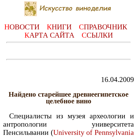
Н
ОВОСТИ
К
НИГИ
С
ПРАВОЧНИК
К
АРТА САЙТА
С
СЫЛКИ
16.04.2009
Найдено старейшее древнеегипетское
целебное вино
Специалисты из музея археологии и
антропологии университета
Пенсильвании (
University of Pennsylvania