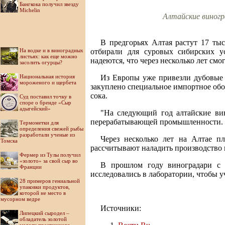
Бангкока получил звезду
Michelin
Алтайские виногр
В предгорьях Алтая растут 17 ты
На водке и в виноградных
отбирали для суровых сибирских у
листьях: как еще можно
надеются, что через несколько лет смо
засолить огурцы?
Национальная история
Из Европы уже привезли дубовые 
мороженого и щербета
закуплено специальное импортное обо
сока.
Суд поставил точку в
споре о бренде «Сыр
адыгейский»
"На следующий год алтайские ви
перерабатывающей промышленности.
Термометки для
определения свежей рыбы
разработали ученые из
Через несколько лет на Алтае п
Томска
рассчитывают наладить производство 
Фермер из Тулы получил
«золото» за свой сыр во
В прошлом году виноградари с 
Франции
исследовались в лаборатории, чтобы 
28 примеров гениальной
упаковки продуктов,
которой не место в
мусорном ведре
Источники:
Липецкий сыродел –
обладатель золотой