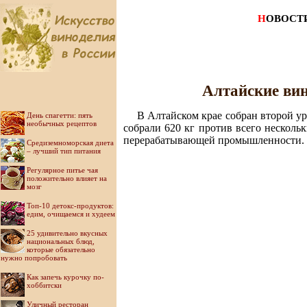
Н
ОВОСТ
Алтайские вин
В Алтайском крае собран второй у
День спагетти: пять
необычных рецептов
собрали 620 кг против всего нескол
перерабатывающей промышленности.
Средиземноморская диета
– лучший тип питания
Регулярное питье чая
положительно влияет на
мозг
Топ-10 детокс-продуктов:
едим, очищаемся и худеем
25 удивительно вкусных
национальных блюд,
которые обязательно
нужно попробовать
Как запечь курочку по-
хоббитски
Уличный ресторан