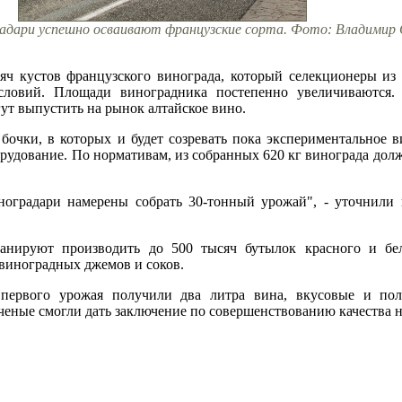
адари успешно осваивают французские сорта. Фото: Владимир 
сяч кустов французского винограда, который селекционеры и
словий. Площади виноградника постепенно увеличиваются.
гут выпустить на рынок алтайское вино.
бочки, в которых и будет созревать пока экспериментальное 
рудование. По нормативам, из собранных 620 кг винограда дол
ноградари намерены собрать 30-тонный урожай", - уточнили
ланируют производить до 500 тысяч бутылок красного и бе
виноградных джемов и соков.
первого урожая получили два литра вина, вкусовые и поле
ученые смогли дать заключение по совершенствованию качества н