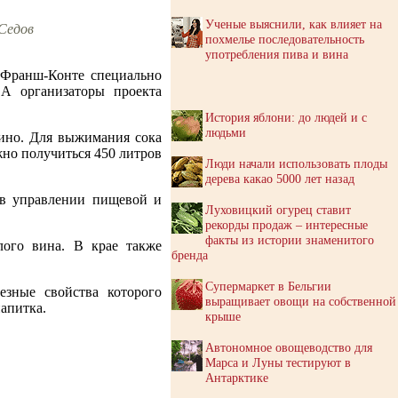
Ученые выяснили, как влияет на
Седов
похмелье последовательность
употребления пива и вина
з Франш-Конте специально
 А организаторы проекта
История яблони: до людей и с
людьми
вино. Для выжимания сока
жно получиться 450 литров
Люди начали использовать плоды
дерева какао 5000 лет назад
 в управлении пищевой и
Луховицкий огурец ставит
рекорды продаж – интересные
факты из истории знаменитого
лого вина. В крае также
бренда
Супермаркет в Бельгии
зные свойства которого
выращивает овощи на собственной
апитка.
крыше
Автономное овощеводство для
Марса и Луны тестируют в
Антарктике