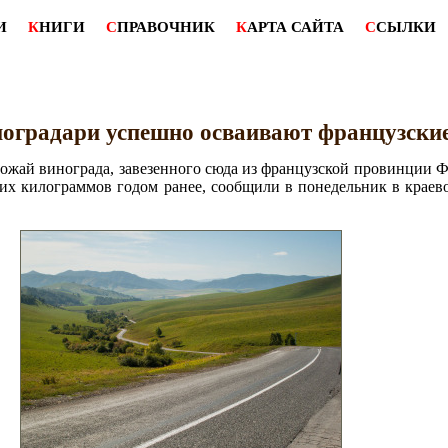
И
К
НИГИ
С
ПРАВОЧНИК
К
АРТА САЙТА
С
СЫЛКИ
оградари успешно осваивают французские
рожай винограда, завезенного сюда из французской провинции 
ьких килограммов годом ранее, сообщили в понедельник в крае