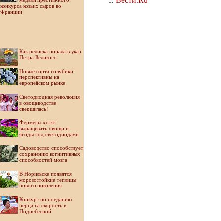
Вести.Ru
медали престижного
конкурса козьих сыров во
Франции
Как редиска попала в указ
Петра Великого
Новые сорта голубики
перспективны на
европейском рынке
Светодиодная революция
в овощеводстве
свершилась!
Фермеры хотят
выращивать овощи и
ягоды под светодиодами
Садоводство способствует
сохранению когнитивных
способностей мозга
В Норильске появятся
морозостойкие теплицы
нового поколения
Конкурс по поеданию
перца на скорость в
Поднебесной