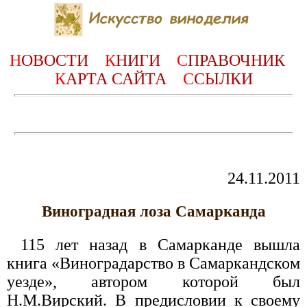
Н
ОВОСТИ
К
НИГИ
С
ПРАВОЧНИК
К
АРТА САЙТА
С
СЫЛКИ
24.11.2011
Виноградная лоза Самарканда
115 лет назад в Самарканде вышла
книга «Виноградарство в Самаркандском
уезде», автором которой был
Н.М.Вирский. В предисловии к своему