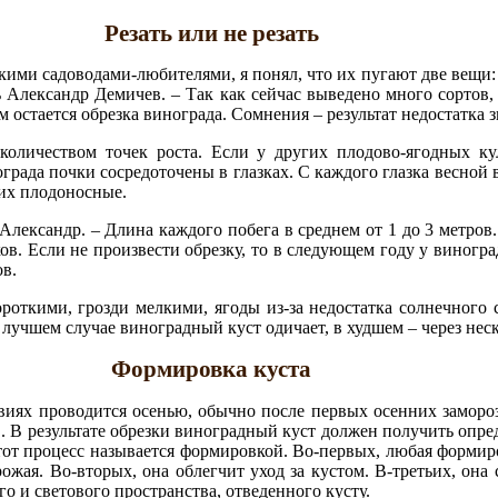
Резать или не резать
кими садоводами-любителями, я понял, что их пугают две вещи: 
 Александр Демичев. – Так как сейчас выведено много сортов
 остается обрезка винограда. Сомнения – результат недостатка 
количеством точек роста. Если у других плодово-ягодных ку
града почки сосредоточены в глазках. С каждого глазка весной в
них плодоносные.
 Александр. – Длина каждого побега в среднем от 1 до 3 метро
ков. Если не произвести обрезку, то в следующем году у виноград
ов.
роткими, грозди мелкими, ягоды из-за недостатка солнечного 
 лучшем случае виноградный куст одичает, в худшем – через неск
Формировка куста
виях проводится осенью, обычно после первых осенних замороз
в. В результате обрезки виноградный куст должен получить опре
от процесс называется формировкой. Во-первых, любая формир
ожая. Во-вторых, она облегчит уход за кустом. В-третьих, она
 и светового пространства, отведенного кусту.