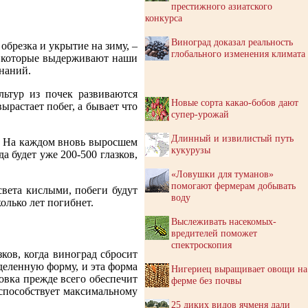
престижного азиатского
конкурса
Виноград доказал реальность
обрезка и укрытие на зиму, –
глобального изменения климата
, которые выдерживают наши
знаний.
льтур из почек развиваются
Новые сорта какао-бобов дают
ырастает побег, а бывает что
супер-урожай
Длинный и извилистый путь
в. На каждом вновь выросшем
кукурузы
а будет уже 200-500 глазков,
«Ловушки для туманов»
помогают фермерам добывать
света кислыми, побеги будут
воду
олько лет погибнет.
Выслеживать насекомых-
вредителей поможет
спектроскопия
ков, когда виноград сбросит
деленную форму, и эта форма
Нигериец выращивает овощи на
овка прежде всего обеспечит
ферме без почвы
 способствует максимальному
25 диких видов ячменя дали