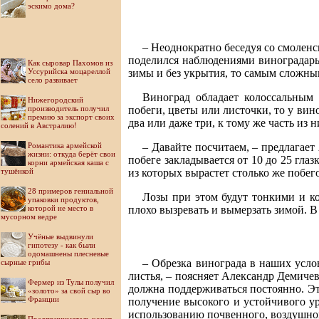
эскимо дома?
– Неоднократно беседуя со смоленс
поделился наблюдениями виноградарь
Как сыровар Пахомов из
Уссурийска моцареллой
зимы и без укрытия, то самым сложным
село развивает
Виноград обладает колоссальным 
Нижегородский
производитель получил
побеги, цветы или листочки, то у вино
премию за экспорт своих
два или даже три, к тому же часть из 
солений в Австралию!
Романтика армейской
– Давайте посчитаем, – предлагает
жизни: откуда берёт свои
побеге закладывается от 10 до 25 глаз
корни армейская каша с
тушёнкой
из которых вырастет столько же побег
28 примеров гениальной
Лозы при этом будут тонкими и ко
упаковки продуктов,
которой не место в
плохо вызревать и вымерзать зимой. В
мусорном ведре
Учёные выдвинули
гипотезу - как были
одомашнены плесневые
– Обрезка винограда в наших усло
сырные грибы
листья, – поясняет Александр Демиче
Фермер из Тулы получил
должна поддерживаться постоянно. Эт
«золото» за свой сыр во
Франции
получение высокого и устойчивого ур
использованию почвенного, воздушного