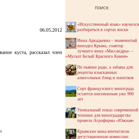
ПОИСК:
«Искусственный язык» научился
разбираться в сортах виски
06.05.2012
Инна Аркадьевна - знаменитый
винодел Крыма, соавтор
лучшего вина «Массандры» –
ание куста, рассказал член
«Мускат Белый Красного Камня»
Не пьянки ради, а забавы для:
рецепты изысканных
алкогольных блюд и напитков
Сорт французского винограда
остается неизменным уже 900
лет
Уникальный показ современной
техники для виноградарства
провела Агрофирма «Южная»
m
Крымские вина впечатлили
дегустационную комиссию