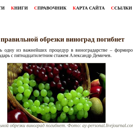
ТИ
К
НИГИ
С
ПРАВОЧНИК
К
АРТА САЙТА
С
СЫЛКИ
 правильной обрезки виноград погибнет
ь одну из важнейших процедур в виноградарстве – формиров
адарь с пятнадцатилетним стажем Александр Демичев.
ьной обрезки виноград погибнет. Фото: ay-personal.livejournal.co