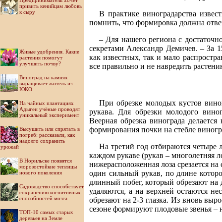
Предприниматель хочет
привить кенийцам любовь
к сыру
В практике виноградарства извес
помнить, что формировка должна отве
– Для нашего региона с достаточ
секретами Александр Демичев. – За 
Живые удобрения. Какие
как известных, так и мало распростр
растения помогут
улучшить почву?
все правильно и не навредить растени
Виноград на камнях
выращивает житель из
ЮКО
При обрезке молодых кустов виног
На чайных плантациях
Адыгеи учёные проводят
рукава. Для обрезки молодого вин
уникальный эксперимент
Веерная обрезка винограда делается 
формирования почки на стебле виноград
Высушить или спрятать в
погреб: рассказали, как
надолго сохранить
На третий год отбираются четыре 
урожай
каждом рукаве (рукав – многолетняя л
В Норильске появятся
нижерасположенная лоза срезается на 
морозостойкие теплицы
один сильный рукав, по длине которо
нового поколения
длинный побег, который обрезают на 
Садоводство способствует
удаляются, а на верхней остаются не
сохранению когнитивных
способностей мозга
обрезают на 2-3 глазка. Из вновь вы
сезоне формируют плодовые звенья – н
ТОП-10 самых старых
деревьев на Земле