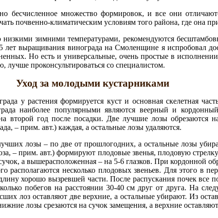
тно бесчисленное множество формировок, и все они отличают
чать почвенно-климатическим условиям того района, где она пр
но низкими зимними температурами, рекомендуются бесштамбов
15 лет выращивания винограда на Смоленщине я испробовал до
аненных. Но есть и универсальные, очень простые в исполнении.
ю, лучше проконсультироваться со специалистом.
Уход за молодыми кустарниками
рада у растения формируется куст и основная скелетная част
ограда наиболее популярными являются веерный и кордонны
на второй год после посадки. Две лучшие лозы обрезаются на
а, – прим. авт.) каждая, а остальные лозы удаляются.
лучших лозы – по две от прошлогодних, а остальные лозы уби
оза, – прим. авт.) формируют плодовые звенья, плодовую стрелку
сучок, а вышерасположенная – на 5-6 глазков. При кордонной о
го располагаются несколько плодовых звеньев. Для этого в п
длину хорошо вызревшей части. После распускания почек все п
сколько побегов на расстоянии 30-40 см друг от друга. На сл
росших лоз оставляют две верхние, а остальные убирают. Из ост
ижние лозы срезаются на сучок замещения, а верхние оставляют