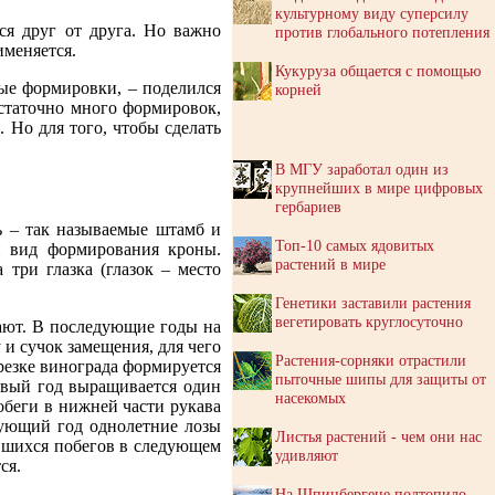
культурному виду суперсилу
ся друг от друга. Но важно
против глобального потепления
именяется.
Кукуруза общается с помощью
ые формировки, – поделился
корней
статочно много формировок,
 Но для того, чтобы сделать
В МГУ заработал один из
крупнейших в мире цифровых
гербариев
ь – так называемые штамб и
Топ-10 самых ядовитых
й вид формирования кроны.
растений в мире
 три глазка (глазок – место
Генетики заставили растения
вегетировать круглосуточно
рают. В последующие годы на
 и сучок замещения, для чего
Растения-сорняки отрастили
брезке винограда формируется
пыточные шипы для защиты от
ервый год выращивается один
насекомых
обеги в нижней части рукава
едующий год однолетние лозы
Листья растений - чем они нас
авшихся побегов в следующем
удивляют
ся.
На Шпицбергене подтопило