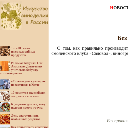
Н
ОВОС
Без
О том, как правильно производит
Топ-10 самых
низкокалорийных
смоленского клуба «Садовод», виногр
продуктов
Роллы от бабушки Оли:
Анастасия Девятченко
учит свою бабушку
готовить роллы
«Солнечную» кулинарию
представили в Китае
10 рецептов вкуснейших
завтраков из овсянки
6 рецептов для тех, кому
надоела просто гречка
День спагетти: пять
необычных рецептов
Без правил
Как приготовить советское