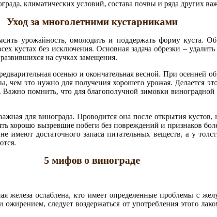
града, климатических условий, состава почвы и ряда других ва
Уход за многолетними кустарниками
ысить урожайность, омолодить и поддержать форму куста. Об
всех кустах без исключения. Основная задача обрезки – удалит
 развившихся на сучках замещения.
предварительная осенью и окончательная весной. При осенней о
ы, чем это нужно для получения хорошего урожая. Делается это
ет. Важно помнить, что для благополучной зимовки виноградной
важная для винограда. Проводится она после открытия кустов, 
лять хорошо вызревшие побеги без повреждений и признаков бол
 не имеют достаточного запаса питательных веществ, а у толс
ются.
5 мифов о винограде
ная железа ослаблена, кто имеет определенные проблемы с же
и ожирением, следует воздержаться от употребления этого лако