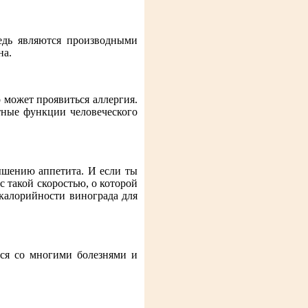
едь являются производными
на.
о может проявиться аллергия.
тные функции человеческого
вышению аппетита. И если ты
с такой скоростью, о которой
 калорийности винограда для
тся со многими болезнями и