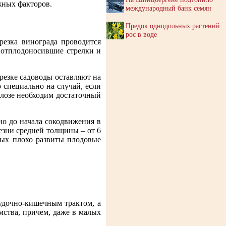
жных факторов.
международный банк семян
Предок однодольных растений
рос в воде
резка винограда проводится
ь отплодоносившие стрелки и
брезке садоводы оставляют на
 специально на случай, если
 лозе необходим достаточный
но до начала сокодвижения в
езни средней толщины – от 6
тых плохо развиты плодовые
лудочно-кишечным трактом, а
мства, причем, даже в малых