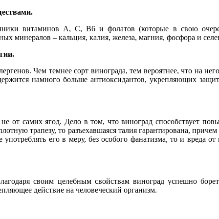
ществами.
чники витаминов А, С, В6 и фолатов (которые в свою очер
ных минералов – кальция, калия, железа, магния, фосфора и селе
гии.
ргенов. Чем темнее сорт винограда, тем вероятнее, что на нег
одержится намного больше антиоксидантов, укрепляющих защи
 не от самих ягод. Дело в том, что виноград способствует по
плотную трапезу, то разъехавшаяся талия гарантирована, причем 
 употреблять его в меру, без особого фанатизма, то и вреда от
. Благодаря своим целебным свойствам виноград успешно боре
епляющее действие на человеческий организм.