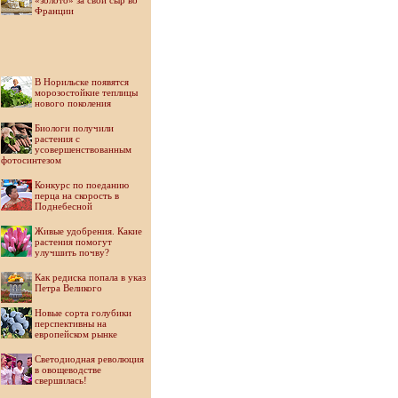
«золото» за свой сыр во
Франции
В Норильске появятся
морозостойкие теплицы
нового поколения
Биологи получили
растения с
усовершенствованным
фотосинтезом
Конкурс по поеданию
перца на скорость в
Поднебесной
Живые удобрения. Какие
растения помогут
улучшить почву?
Как редиска попала в указ
Петра Великого
Новые сорта голубики
перспективны на
европейском рынке
Светодиодная революция
в овощеводстве
свершилась!