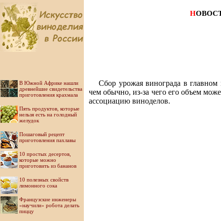
Н
ОВОС
Сбор урожая винограда в главном 
В Южной Африке нашли
древнейшие свидетельства
чем обычно, из-за чего его объем мож
приготовления крахмала
ассоциацию виноделов.
Пять продуктов, которые
нельзя есть на голодный
желудок
Пошаговый рецепт
приготовления пахлавы
10 простых десертов,
которые можно
приготовить из бананов
10 полезных свойств
лимонного сока
Французские инженеры
«научили» робота делать
пиццу