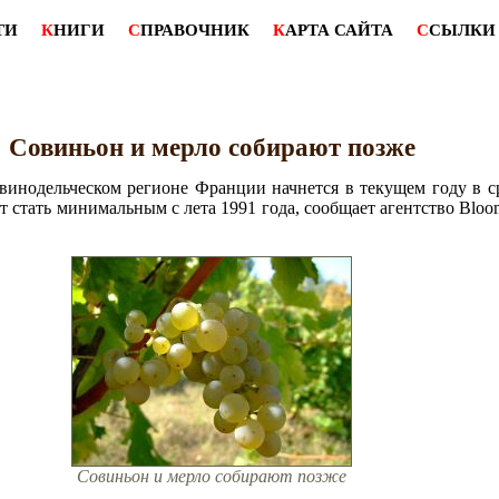
ТИ
К
НИГИ
С
ПРАВОЧНИК
К
АРТА САЙТА
С
СЫЛКИ
Совиньон и мерло собирают позже
винодельческом регионе Франции начнется в текущем году в с
ет стать минимальным с лета 1991 года, сообщает агентство Blo
Совиньон и мерло собирают позже