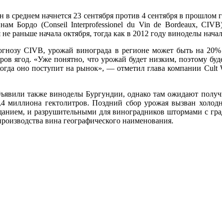
н в среднем начнется 23 сентября против 4 сентября в прошлом 
ам Бордо (Conseil Interprofessionel du Vin de Bordeaux, CIV
 не раньше начала октября, тогда как в 2012 году виноделы начал
огнозу CIVB, урожай винограда в регионе может быть на 20%
ров ягод. «Уже понятно, что урожай будет низким, поэтому буд
когда оно поступит на рынок», — отметил глава компании Cult 
бъявили также виноделы Бургундии, однако там ожидают получ
1,4 миллиона гектолитров. Поздний сбор урожая вызван холодн
данием, и разрушительными для виноградников штормами с град
роизводства вина географического наименования.