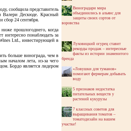
Виноградари мира
году, сообщила представитель
объединились в альянс для
B) Валери Дескюде. Красный
защиты своих сортов от
и сбор 24 сентября.
воровства
 ниже прошлогоднего, когда
ет интересно понаблюдать за
Wines Ltd., инвестирующей в
Луховицкий огурец ставит
рекорды продаж – интересные
факты из истории знаменитого
ить больше винограда, чем в
бренда
ым началом лета, из-за чего
ом. Бордо является лидером
«Ловушки для туманов»
помогают фермерам добывать
воду
5 признаков недостатка
питательных веществ у
растений кукурузы
7 классных советов для
выращивания томатов –
томатодизайн на вашем
участке!