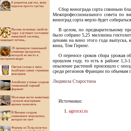
6 рецептов для тех, кому
надоела просто гречка
Сбор винограда сорта совиньон бла
Межпрофессионального совета по вин
виноград сорта мерло будет собираться
В целом, по предварительному пр
Восемь полезных свойств
сыра: улучшает состояние
было собрано 5,25 миллиона гектолит
иммунной системы,
ценами на вино этого года выпуска, 
защищает печень,..
вина, Том Гиринг.
28 примеров гениальной
упаковки продуктов,
О переносе сроков сбора урожая о
которой не место в
мусорном ведре
прошлом году, то есть в районе 1,3-
опыление растений произошло с опоз
Овечья голова и змеи:
подборка самых странных
среди регионов Франции по объемам п
консервов
Людмила Старостина
Алтайские ученые создали
уникальный сырный
фермент
Мозговые кости животных
Источники:
служили консервами
времен палеолита
agroxxi.ru
В Японии создали
уникальное мороженое,
которое не тает
Фермер из Тулы получил