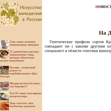
Н
ОВОС
На Д
Генетические профили сортов К
Семь самых полезных
национальных завтраков
совпадают ни с какими другими из
специалист в области генетики виног
25 удивительно вкусных
национальных блюд,
которые обязательно
нужно попробовать
Пахлава - пошаговый
рецепт от
азербайджанского фуд-
блогера
Мясные котлеты без мяса –
еда будущего?
Топ-10 самых популярных
десертов мира
День спагетти: пять
необычных рецептов