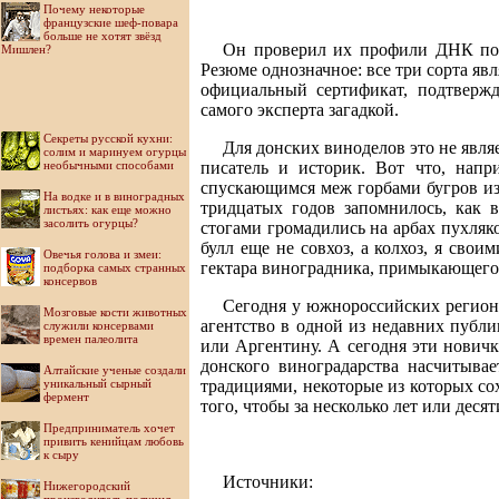
Почему некоторые
французские шеф-повара
больше не хотят звёзд
Он проверил их профили ДНК по 
Мишлен?
Резюме однозначное: все три сорта я
официальный сертификат, подтверж
самого эксперта загадкой.
Секреты русской кухни:
Для донских виноделов это не явля
солим и маринуем огурцы
необычными способами
писатель и историк. Вот что, напр
спускающимся меж горбами бугров из 
На водке и в виноградных
тридцатых годов запомнилось, как 
листьях: как еще можно
засолить огурцы?
стогами громадились на арбах пухляко
булл еще не совхоз, а колхоз, я сво
Овечья голова и змеи:
гектара виноградника, примыкающего к
подборка самых странных
консервов
Сегодня у южнороссийских регионо
Мозговые кости животных
агентство в одной из недавних публ
служили консервами
времен палеолита
или Аргентину. А сегодня эти нови
донского виноградарства насчитыва
Алтайские ученые создали
уникальный сырный
традициями, некоторые из которых со
фермент
того, чтобы за несколько лет или дес
Предприниматель хочет
привить кенийцам любовь
к сыру
Источники:
Нижегородский