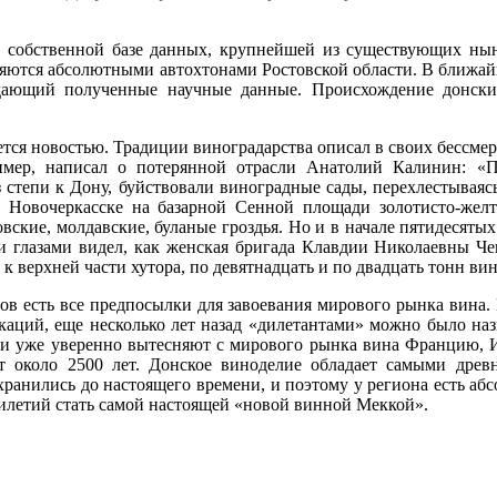
собственной базе данных, крупнейшей из существующих ныне
вляются абсолютными автохтонами Ростовской области. В ближай
дающий полученные научные данные. Происхождение донских
ется новостью. Традиции виноградарства описал в своих бессме
имер, написал о потерянной отрасли Анатолий Калинин: «П
степи к Дону, буйствовали виноградные сады, перехлестываясь 
в Новочеркасске на базарной Сенной площади золотисто-же
вские, молдавские, буланые гроздья. Но и в начале пятидесятых
ими глазами видел, как женская бригада Клавдии Николаевны Ч
 верхней части хутора, по девятнадцать и по двадцать тонн вин
в есть все предпосылки для завоевания мирового рынка вина.
икаций, еще несколько лет назад «дилетантами» можно было на
чки уже уверенно вытесняют с мирового рынка вина Францию,
ет около 2500 лет. Донское виноделие обладает самыми дре
хранились до настоящего времени, и поэтому у региона есть аб
ятилетий стать самой настоящей «новой винной Меккой».