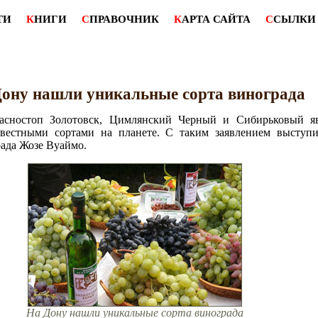
ТИ
К
НИГИ
С
ПРАВОЧНИК
К
АРТА САЙТА
С
СЫЛКИ
ону нашли уникальные сорта винограда
расностоп Золотовск, Цимлянский Черный и Сибирьковый я
вестными сортами на планете. С таким заявлением выступ
рада Жозе Вуаймо.
На Дону нашли уникальные сорта винограда