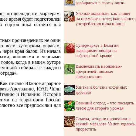
разбираться в сортах виски
, по двенадцати маркерам.
Ученые выяснили, как влияет
на похмелье последовательность
шее время будет подготовлен
употребления пива и вина
 сортов пока остается для
ртных произведениях не один
Супермаркет в Бельгии
о всем хуторским оврагам,
выращивает овощи на
через края балок. Из начала
собственной крыше
лтыми, лиловыми и черными
 годов, когда в нашем хуторе
Выслеживать насекомых-
екуновой собирала с каждого
вредителей поможет
ограда».
спектроскопия
 Как писало Южное аграрное
Улитка и болезнь кофейных
звать Австралию, ЮАР, Чили
деревьев
 Италию и Испанию. История
вними на территории России
Осенний огород – что посадить
солютно все предпосылки для
летом для второго урожая
Семена, которые пролежали в
вечной мерзлоте 30 лет, удалось
прорастить