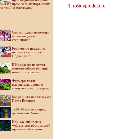
производитель получил
премию за экспорт своих
rostovprodukt.ru
солений в Австралию!
Светодиодная революция
в овощеводстве
свершилась!
Конкурс по поеданию
перца на скорость в
Поднебесной
В Норильске появятся
морозостойкие теплицы
нового поколения
Фермеры хотят
выращивать овощи и
ягоды под светодиодами
Как редиска попала в указ
Петра Великого
ТОП-10 самых старых
деревьев на Земле
Ноу-хау сибирских
учёных: для роста корней
привлекли бактерии