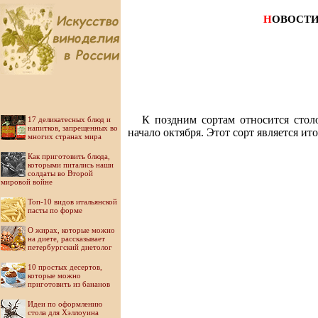
Н
ОВОСТ
К поздним сортам относится столо
17 деликатесных блюд и
напитков, запрещенных во
начало октября. Этот сорт является и
многих странах мира
Как приготовить блюда,
которыми питались наши
солдаты во Второй
мировой войне
Топ-10 видов итальянской
пасты по форме
О жирах, которые можно
на диете, рассказывает
петербургский диетолог
10 простых десертов,
которые можно
приготовить из бананов
Идеи по оформлению
стола для Хэллоуина