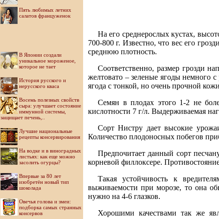
Пять любимых летних
салатов француженок
На его среднерослых кустах, высот
700-800 г. Известно, что вес его гро
среднюю плотность.
В Японии создали
уникальное мороженое,
которое не тает
Соответственно, размер грозди нап
желтовато – зеленые ягоды немного с 
История русского и
ягода с тонкой, но очень прочной кож
нерусского кваса
Восемь полезных свойств
Семян в плодах этого 1-2 не боле
сыра: улучшает состояние
кислотности 7 г/л. Выдерживаемая нагр
иммунной системы,
защищает печень,..
Сорт Нистру дает высокие урожаи
Лучшие национальные
Количество плодоносных побегов при
рецепты консервирования
На водке и в виноградных
Предпочитает данный сорт песчану
листьях: как еще можно
корневой филлоксере. Противостояние 
засолить огурцы?
Впервые за 80 лет
Такая устойчивость к вредителя
изобретён новый тип
выживаемости при морозе, то она обы
шоколада
нужно на 4-6 глазков.
Овечья голова и змеи:
подборка самых странных
Хорошими качествами так же явл
консервов