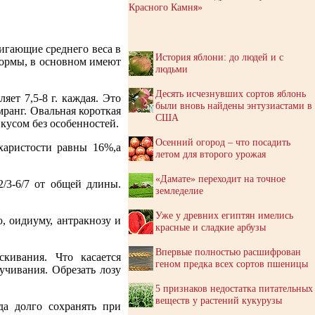
Красного Камня»
тигающие среднего веса в
История яблони: до людей и с
 формы, в основном имеют
людьми
Десять исчезнувших сортов яблонь
ет 7,5-8 г. каждая. Это
были вновь найдены энтузиастами в
мранг. Овальная короткая
США
кусом без особенностей.
Осенний огород – что посадить
ахаристости равны 16%,а
летом для второго урожая
«Дамате» переходит на точное
/3-6/7 от общей длины.
земледелие
Уже у древних египтян имелись
, оидиуму, антракнозу и
красные и сладкие арбузы
Впервые полностью расшифрован
скивания. Что касается
геном предка всех сортов пшеницы
учивания. Обрезать лозу
5 признаков недостатка питательных
веществ у растений кукурузы
да долго сохранять при