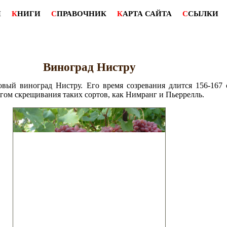
И
К
НИГИ
С
ПРАВОЧНИК
К
АРТА САЙТА
С
СЫЛКИ
Виноград Нистру
вый виноград Нистру. Его время созревания длится 156-167 
тогом скрещивания таких сортов, как Нимранг и Пьеррелль.