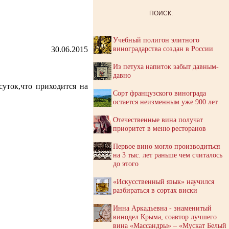
ПОИСК:
Учебный полигон элитного
виноградарства создан в России
30.06.2015
Из петуха напиток забыт давным-
давно
суток,что приходится на
Сорт французского винограда
остается неизменным уже 900 лет
Отечественные вина получат
приоритет в меню ресторанов
Первое вино могло производиться
на 3 тыс. лет раньше чем считалось
до этого
«Искусственный язык» научился
разбираться в сортах виски
Инна Аркадьевна - знаменитый
винодел Крыма, соавтор лучшего
вина «Массандры» – «Мускат Белый