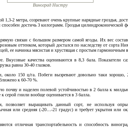
Виноград Нистру
ой 1,3-2 метра, созревают очень крупные нарядные гроздья, дос
зди способен достичь 3 килограмм. Гроздья цилиндроконической
рямую связан с большим размером самой ягоды. Их вес составля
розовым оттенком, который достался по наследству от сорта Ни
ицей, ее начинка мясистая и хрустящая с простым гармоничным в
е. Вкусовые качества оцениваются в 8,3 бала. Показатели с
узка равна 30-40 глазков.
, около 150 ц/га. Побеги вызревают довольно таки хорошо, 2
ближено к 60-70 %.
ю почву и наделен полевой устойчивостью в 2 балла к милдью
к серой гнили вообще оценивается в 3 балла.
м, позволяет выращивать данный сорт, не используя опры
чная или средняя (-20…-21 градус) и требует укрытия или ок
яются отличная транспортабельность и способность виногра