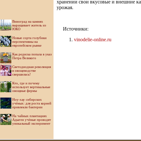
хранении свои вкусовые и внешние кач
урожая.
Виноград на камнях
выращивает житель из
Источники:
ЮКО
Новые сорта голубики
vinodelie-online.ru
перспективны на
европейском рынке
Как редиска попала в указ
Петра Великого
Светодиодная революция
в овощеводстве
свершилась!
Кто, где и почему
использует вертикальные
овощные фермы
Ноу-хау сибирских
учёных: для роста корней
привлекли бактерии
На чайных плантациях
Адыгеи учёные проводят
уникальный эксперимент