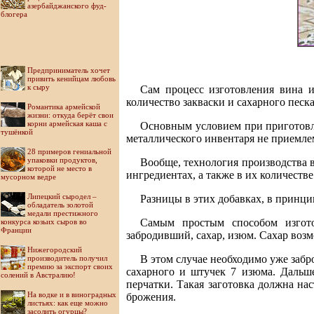
азербайджанского фуд-
блогера
Предприниматель хочет
привить кенийцам любовь
к сыру
Сам процесс изготовления вина и
количество закваски и сахарного песка
Романтика армейской
жизни: откуда берёт свои
корни армейская каша с
Основным условием при приготовле
тушёнкой
металлического инвентаря не приемле
28 примеров гениальной
упаковки продуктов,
Вообще, технология производства в
которой не место в
ингредиентах, а также в их количест
мусорном ведре
Липецкий сыродел –
Разницы в этих добавках, в принци
обладатель золотой
медали престижного
Самым простым способом изгото
конкурса козьих сыров во
Франции
забродивший, сахар, изюм. Сахар возм
Нижегородский
В этом случае необходимо уже забр
производитель получил
премию за экспорт своих
сахарного и штучек 7 изюма. Дальш
солений в Австралию!
перчатки. Такая заготовка должна на
На водке и в виноградных
брожения.
листьях: как еще можно
засолить огурцы?