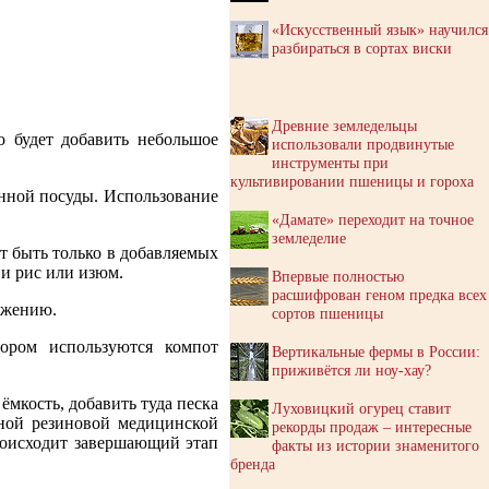
«Искусственный язык» научился
разбираться в сортах виски
Древние земледельцы
о будет добавить небольшое
использовали продвинутые
инструменты при
культивировании пшеницы и гороха
нной посуды. Использование
«Дамате» переходит на точное
земледелие
ут быть только в добавляемых
 и рис или изюм.
Впервые полностью
расшифрован геном предка всех
рожению.
сортов пшеницы
ором используются компот
Вертикальные фермы в России:
приживётся ли ноу-хау?
мкость, добавить туда песка
Луховицкий огурец ставит
ной резиновой медицинской
рекорды продаж – интересные
происходит завершающий этап
факты из истории знаменитого
бренда