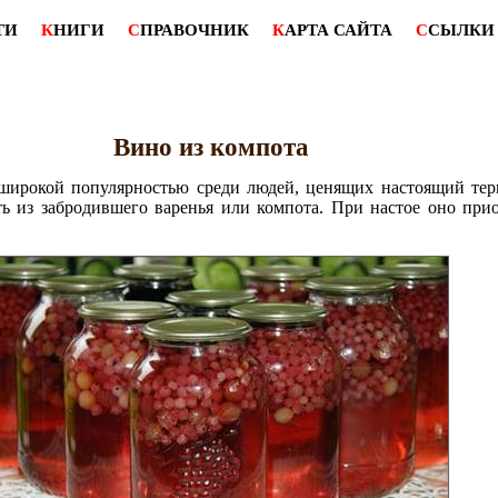
ТИ
К
НИГИ
С
ПРАВОЧНИК
К
АРТА САЙТА
С
СЫЛКИ
Вино из компота
широкой популярностью среди людей, ценящих настоящий тер
ь из забродившего варенья или компота. При настое оно при