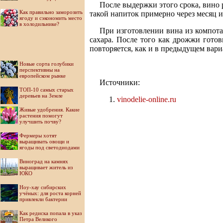
После выдержки этого срока, вино 
Как правильно заморозить
такой напиток примерно через месяц и
ягоду и сэкономить место
в холодильнике?
При изготовлении вина из компота
сахара. После того как дрожжи готов
повторяется, как и в предыдущем вари
Новые сорта голубики
перспективны на
европейском рынке
Источники:
ТОП-10 самых старых
деревьев на Земле
vinodelie-online.ru
Живые удобрения. Какие
растения помогут
улучшить почву?
Фермеры хотят
выращивать овощи и
ягоды под светодиодами
Виноград на камнях
выращивает житель из
ЮКО
Ноу-хау сибирских
учёных: для роста корней
привлекли бактерии
Как редиска попала в указ
Петра Великого