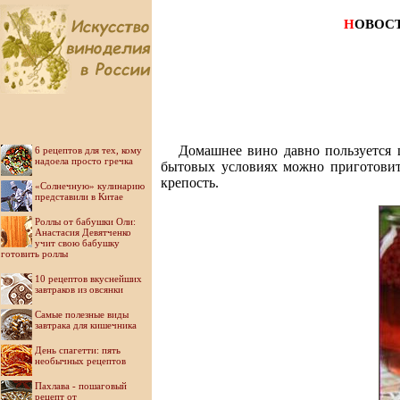
Н
ОВОС
Домашнее вино давно пользуется 
6 рецептов для тех, кому
надоела просто гречка
бытовых условиях можно приготовит
крепость.
«Солнечную» кулинарию
представили в Китае
Роллы от бабушки Оли:
Анастасия Девятченко
учит свою бабушку
готовить роллы
10 рецептов вкуснейших
завтраков из овсянки
Самые полезные виды
завтрака для кишечника
День спагетти: пять
необычных рецептов
Пахлава - пошаговый
рецепт от