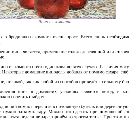
Вино из компота
х забродившего компота очень прост. Всего лишь необходим
.
нии вина является, применение только деревянной или стекля
мо.
ина из компота почти одинакова во всех случаях. Различия мог
ве. Некоторые домашние виноделы добавляют помимо сахара, ещё
пе, никакой, так как любой из способов приведёт к сильному б
вления вина в домашних условиях является метод, в кот
ожно сочетать с мёдом.
одивший компот перелить в стеклянную бутыль или деревянную ё
е нужно заткнуть тару. Можно это сделать при помощи обыч
стаиваться недели четыре, причём в строгом тепле. При этом 