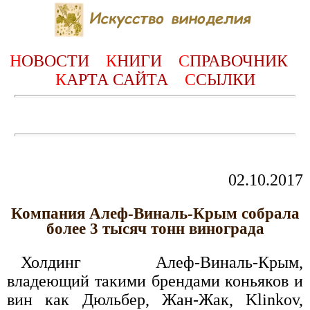
Н
ОВОСТИ
К
НИГИ
С
ПРАВОЧНИК
К
АРТА САЙТА
С
СЫЛКИ
02.10.2017
Компания Алеф-Виналь-Крым собрала
более 3 тысяч тонн винограда
Холдинг Алеф-Виналь-Крым,
владеющий такими брендами коньяков и
вин как Дюльбер, Жан-Жак, Klinkov,