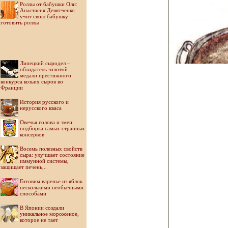
Роллы от бабушки Оли:
Анастасия Девятченко
учит свою бабушку
готовить роллы
Липецкий сыродел –
обладатель золотой
медали престижного
конкурса козьих сыров во
Франции
История русского и
нерусского кваса
Овечья голова и змеи:
подборка самых странных
консервов
Восемь полезных свойств
сыра: улучшает состояние
иммунной системы,
защищает печень,..
Готовим варенье из яблок
несколькими необычными
способами
В Японии создали
уникальное мороженое,
которое не тает