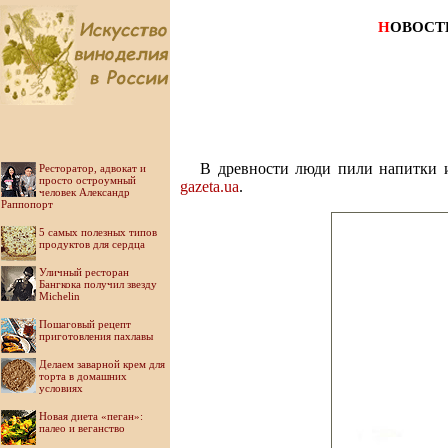
Н
ОВОСТ
В древности люди пили напитки из
Ресторатор, адвокат и
просто остроумный
gazeta.ua
.
человек Александр
Раппопорт
5 самых полезных типов
продуктов для сердца
Уличный ресторан
Бангкока получил звезду
Michelin
Пошаговый рецепт
приготовления пахлавы
Делаем заварной крем для
торта в домашних
условиях
Новая диета «пеган»:
палео и веганство