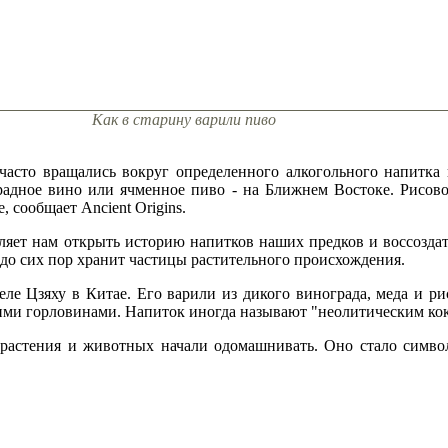
Как в старину варили пиво
часто вращались вокруг определенного алкогольного напитка
адное вино или ячменное пиво - на Ближнем Востоке. Рисово
, сообщает Ancient Origins.
ляет нам открыть историю напитков наших предков и воссоздат
 до сих пор хранит частицы растительного происхождения.
еле Цзяху в Китае. Его варили из дикого винограда, меда и р
ими горловинами. Напиток иногда называют "неолитическим ко
а растения и животных начали одомашнивать. Оно стало симво