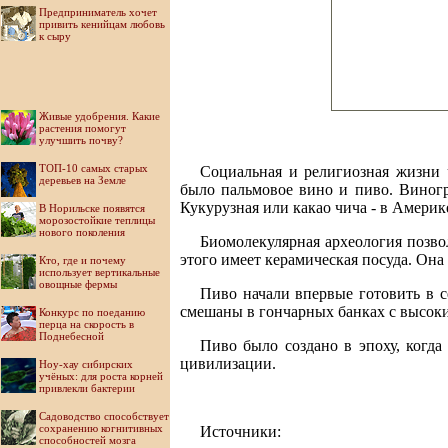
Предприниматель хочет
привить кенийцам любовь
к сыру
Живые удобрения. Какие
растения помогут
улучшить почву?
ТОП-10 самых старых
Социальная и религиозная жизни 
деревьев на Земле
было пальмовое вино и пиво. Виногр
Кукурузная или какао чича - в Америке
В Норильске появятся
морозостойкие теплицы
нового поколения
Биомолекулярная археология позво
этого имеет керамическая посуда. Она
Кто, где и почему
использует вертикальные
овощные фермы
Пиво начали впервые готовить в с
смешаны в гончарных банках с высок
Конкурс по поеданию
перца на скорость в
Поднебесной
Пиво было создано в эпоху, когд
цивилизации.
Ноу-хау сибирских
учёных: для роста корней
привлекли бактерии
Садоводство способствует
сохранению когнитивных
Источники:
способностей мозга