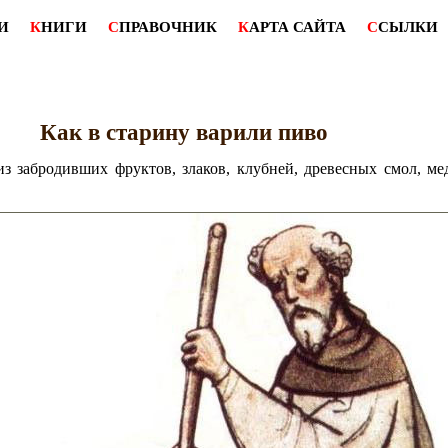
И
К
НИГИ
С
ПРАВОЧНИК
К
АРТА САЙТА
С
СЫЛКИ
Как в старину варили пиво
 забродивших фруктов, злаков, клубней, древесных смол, ме