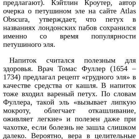
предлагают). Кэйтлин Кроутер, автор
очерка о петушином эле на сайте Atlas
Obscura, утверждает, что петух в
названиях лондонских пабов сохранился
именно со время популярности
петушиного эля.
Напиток считался полезным для
здоровья. Врач Томас Фуллер (1654 –
1734) предлагал рецепт «грудного эля» в
качестве средства от кашля. В напиток
тоже входил вареный петух. По словам
Фуллера, такой эль «вызывает липкую
мокроту, облегчает откашливание,
оживляет легкие» и полезен даже при
чахотке, если болезнь не зашла слишком
далеко. Вероятно, вера в целительные