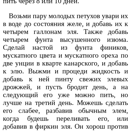
пить через 8 или 10 дней.
Возьми пару молодых петухов увари их
в воде до состояния желе, и добавь их к
четырем галлонам эля. Также добавь
четырем фунта высушенного изюма.
Сделай настой из фунта фиников,
мускатного цвета и мускатного ореха по
две унции в кварте канарского, и добавь
к элю. Выжми и процеди жидкость и
добавь к ней пинту свежих элевых
дрожжей, и пусть бродит день, а на
следующий его уже можно пить, но
лучше на третий день. Можешь сделать
его слабее, разбавив обычным элем,
когда будешь переливать его, или
добавив в фиркин эля. Он хорош против