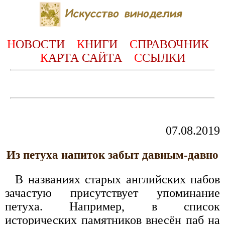
Н
ОВОСТИ
К
НИГИ
С
ПРАВОЧНИК
К
АРТА САЙТА
С
СЫЛКИ
07.08.2019
Из петуха напиток забыт давным-давно
В названиях старых английских пабов
зачастую присутствует упоминание
петуха. Например, в список
исторических памятников внесён паб на