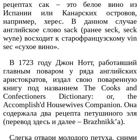
рецептах сак – это белое вино из
Испании или Канарских островов,
например, херес. В данном случае
английское слово sack (ранее seck, seck
wyne) восходит к старофранцузскому vin
sec «сухое вино».
В 1723 году Джон Нотт, работавший
главным поваром у ряда английских
аристократов, издал свою поваренную
книгу под названием The Cooks and
Confectioners Dictionary: or, the
Accomplish'd Housewives Companion. Она
содержала два рецепта петушиного эля
(перевод здесь и далее – Brazhnikk’а).
Слегка отвари молодого петуха, сними