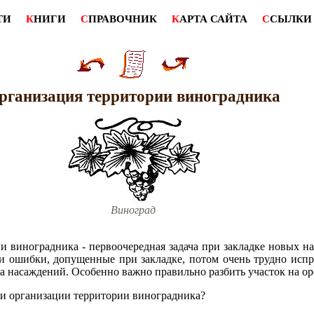
ТИ
К
НИГИ
С
ПРАВОЧНИК
К
АРТА САЙТА
С
СЫЛКИ
рганизация территории виноградника
Виноград
и виноградника - первоочередная задача при закладке новых н
 и ошибки, допущенные при закладке, потом очень трудно испр
дка насаждений. Особенно важно правильно разбить участок на 
и организации территории виноградника?