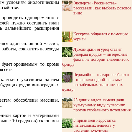
ым условиям биологическим
Эксперты «Роскачества»
озяйстве.
рассказали, как выбрать розовое
вино
 проводить одновременно с
аслей нужно составить план
ть дальнейшего расширения
Кукуруза общается с помощью
корней
чился один сплошной массив,
 работы, сократить переходы
Луховицкий огурец ставит
рекорды продаж – интересные
факты из истории знаменитого
 будет орошаемым, то, кроме
бренда
я сеть.
Черимойю – «заварное яблоко»
 клетки с указанием на нем
- признали одной из самых
рентабельных экзотических
 будущих рядов виноградных
культур
25 диких видов ячменя дали
затем обособлены массивы,
культурному виду суперсилу
.
против глобального потепления
енной картой и материалами
5 признаков недостатка
свыше 10 градусов) склонах и
питательных веществ у
растений кукурузы