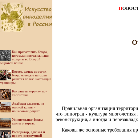
Н
ОВОС
О
Как приготовить блюда,
которыми питались наши
солдаты во Второй
мировой войне
Восемь самых дорогих
блюд, отведать которые
решатся только настоящие
транжиры
Как запечь курочку по-
хоббитски
Арабская сладость из
манной крупы -
Правильная организация территори
пошаговый рецепт
что виноград - культура многолетняя
реконструкция, а иногда и перезакла
Удивительные факты
факты о тортах
Каковы же основные требования пр
Ресторатор, адвокат и
просто остроумный