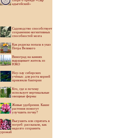
споре о бренде «Сыр
адыгейский»
Садоводство способствует
сохранению когнитивных
способностей мозга
Как редиска попала в указ
Петра Великого
Виноград на камнях
выращивает житель из
ЮКО
Ноу-хау сибирских
учёных: для роста корней
привлекли бактерии
Кто, где и почему
использует вертикальные
овощные фермы
Живые удобрения. Какие
растения помогут
улучшить почву?
Высушить или спрятать в
погреб: рассказали, как
надолго сохранить
урожай