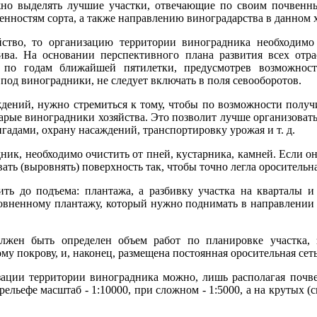
но выделять лучшие участки, отвечающие по своим почвенн
нностям сорта, а также направлению виноградарства в данном х
йство, то организацию территории виноградника необходимо
сива. На основании перспективного плана развития всех отр
 по годам ближайшей пятилетки, предусмотрев возможнос
под виноградники, не следует включать в поля севооборотов.
ждений, нужно стремиться к тому, чтобы по возможности полу
арые виноградники хозяйства. Это позволит лучше организовать
игадами, охрану насаждений, транспортировку урожая и т. д.
ик, необходимо очистить от пней, кустарника, камней. Если он
ать (выровнять) поверхность так, чтобы точно легла оросительна
ть до подъема: плантажа, а разбивку участка на кварталы и
ровненному плантажу, который нужно поднимать в направлении
лжен быть определен объем работ по планировке участка, 
у покрову, и, наконец, размещена постоянная оросительная сеть
зации территории виноградника можно, лишь располагая почв
ельефе масштаб - 1:10000, при сложном - 1:5000, а на крутых (