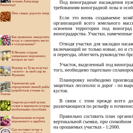
человек Александр
Под виноградные насаждения нуж
Раппопорт
требованиям виноградной лозы и особе
Пять самых дорогих пицц
Если это вновь создаваемое хозя
организацией всего земельного мас
освоения территории под виноград
виноградарства. Участки, намеченные 
Как правильно заморозить
ягоду и сэкономить место
Отводя участки для закладки наса
в холодильнике?
включающий не только новые, но и ст
В Японии создали
и переезды, облегчить руководство бр
уникальное мороженое,
которое не тает
Участок, выделенный под виноградн
Фермер из Тулы получил
того, необходимо тщательно спланиров
«золото» за свой сыр во
Франции
Планировку необходимо производи
Термометки для
защитных лесополос и дорог - по вы
определения свежей рыбы
кустов.
разработали ученые из
Томска
В связи с этим прежде всего до
Секреты русской кухни:
различающиеся по рельефу и почвенном
солим и маринуем огурцы
необычными способами
Правильно составить план органи
Национальная история
вертикальной съемки, при спокойном р
мороженого и щербета
на орошаемых участках - 1:2000.
Суд поставил точку в