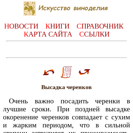
Н
ОВОСТИ
К
НИГИ
С
ПРАВОЧНИК
К
АРТА САЙТА
С
СЫЛКИ
Высадка черенков
Очень важно посадить черенки в
лучшие сроки. При поздней высадке
окоренение черенков совпадает с сухим
и жарким периодом, что в сильной