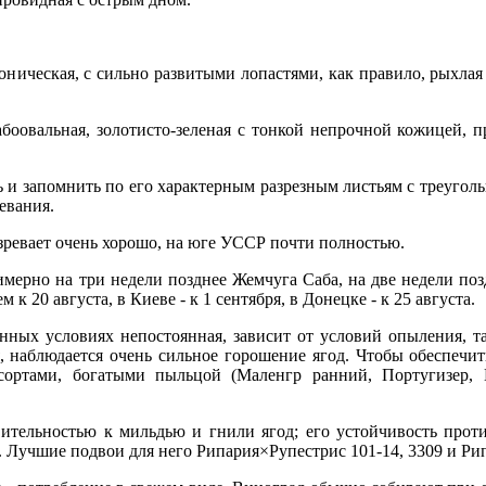
оническая, с сильно развитыми лопастями, как правило, рыхла
боовальная, золотисто-зеленая с тонкой непрочной кожицей, п
 и запомнить по его характерным разрезным листьям с треуголь
евания.
зревает очень хорошо, на юге УССР почти полностью.
имерно на три недели позднее Жемчуга Саба, на две недели по
 к 20 августа, в Киеве - к 1 сентября, в Донецке - к 25 августа.
енных условиях непостоянная, зависит от условий опыления,
, наблюдается очень сильное горошение ягод. Чтобы обеспечит
ортами, богатыми пыльцой (Маленгр ранний, Португизер, 
ительностью к мильдью и гнили ягод; его устойчивость проти
. Лучшие подвои для него Рипария×Рупестрис 101-14, 3309 и Рип