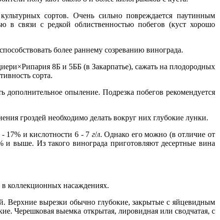
 культурных сортов. Очень сильно повреждается паутинным
ью в связи с редкой облиственностью побегов (куст хорошо
способствовать более раннему созреванию винограда.
иери×Рипария 8Б и 5ББ (в Закарпатье), сажать на плодородных
тивность сорта.
ить дополнительное опыление. Подрезка побегов рекомендуется
знения гроздей необходимо делать вокруг них глубокие лунки.
 - 17% и кислотности 6 - 7
г
/
л
. Однако его можно (в отличие от
4% и выше. Из такого винограда приготовляют десертные вина
м в коллекционных насаждениях.
ый. Верхние вырезки обычно глубокие, закрытые с яйцевидным
ие. Черешковая выемка открытая, лировидная или сводчатая, с