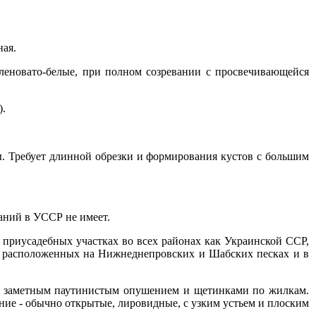
ная.
леновато-белые, при полном созревании с просвечивающейся
).
ы. Требует длинной обрезки и формирования кустов с большим
аний в УССР не имеет.
на приусадебных участках во всех районах как Украинской ССР,
х, расположенных на Нижнеднепровских и Шабских песках и в
ыт заметным паутинистым опушением и щетинками по жилкам.
ние - обычно открытые, лировидные, с узким устьем и плоским