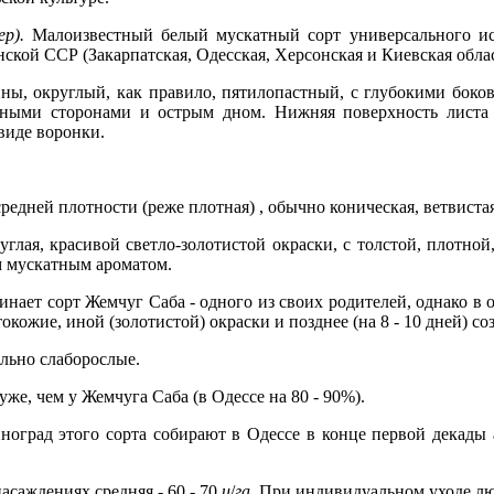
р).
Малоизвестный белый мускатный сорт универсального испо
ской ССР (Закарпатская, Одесская, Херсонская и Киевская облас
ны, округлый, как правило, пятилопастный, с глубокими боко
льными сторонами и острым дном. Нижняя поверхность листа
виде воронки.
редней плотности (реже плотная) , обычно коническая, ветвистая
глая, красивой светло-золотистой окраски, с толстой, плотной
 мускатным ароматом.
ает сорт Жемчуг Саба - одного из своих родителей, однако в о
токожие, иной (золотистой) окраски и позднее (на 8 - 10 дней) со
льно слаборослые.
же, чем у Жемчуга Саба (в Одессе на 80 - 90%).
оград этого сорта собирают в Одессе в конце первой декады а
саждениях средняя - 60 - 70
ц
/
га
. При индивидуальном уходе лю