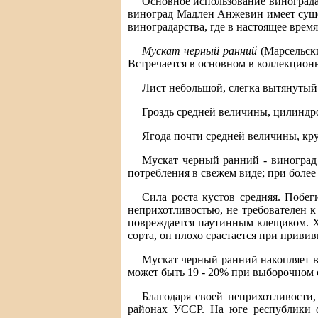
Основное использование винограда 
виноград Мадлен Анжевин имеет сущес
виноградарства, где в настоящее врем
Мускат черный ранний
(Марсельск
Встречается в основном в коллекцион
Лист небольшой, слегка вытянутый 
Гроздь средней величины, цилиндро
Ягода почти средней величины, кру
Мускат черный ранний - виноград 
потребления в свежем виде; при более
Сила роста кустов средняя. Побе
неприхотливостью, не требователен к
повреждается паутинным клещиком. Хо
сорта, он плохо срастается при привив
Мускат черный ранний накопляет в 
может быть 19 - 20% при выборочном сб
Благодаря своей неприхотливости
районах УССР. На юге республики о