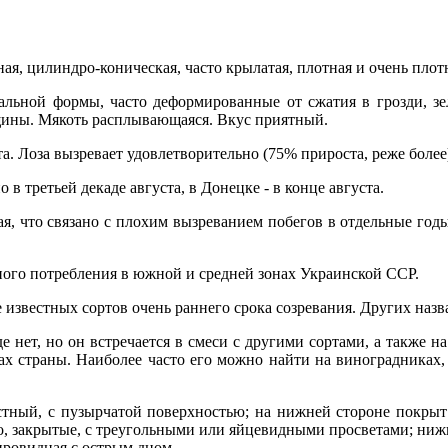
ая, цилиндро-коническая, часто крылатая, плотная и очень плот
льной формы, часто деформированные от сжатия в грозди, зе
щины. Мякоть расплывающаяся. Вкус приятный.
а. Лоза вызревает удовлетворительно (75% прироста, реже более
в третьей декаде августа, в Донецке - в конце августа.
я, что связано с плохим вызреванием побегов в отдельные год
ного потребления в южной и средней зонах Украинской ССР.
 известных сортов очень раннего срока созревания. Других назв
е нет, но он встречается в смеси с другими сортами, а также 
нах страны. Наиболее часто его можно найти на виноградника
стный, с пузырчатой поверхностью; на нижней стороне покр
о, закрытые, с треугольными или яйцевидными просветами; ниж
ировидная с острым дном.