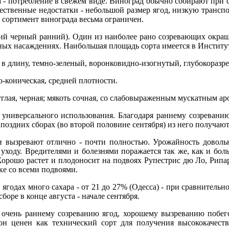
- потребление в свежем виде. Виноград обычно собирают при са
твенные недостатки - небольшой размер ягод, низкую транспо
я сортимент винограда весьма ограничен.
ий черный ранний). Один из наиболее рано созревающих окраш
ных насаждениях. Наибольшая площадь сорта имеется в Институ
в длину, темно-зеленый, воронковидно-изогнутый, глубокоразр
-коническая, средней плотности.
глая, черная; мякоть сочная, со слабовыраженным мускатным ар
универсального использования. Благодаря раннему созреванию (
 поздних сборах (во второй половине сентября) из него получают
ги вызревают отлично - почти полностью. Урожайность доволь
 уходу. Вредителями и болезнями поражается так же, как и бол
рошо растет и плодоносит на подвоях Рупестрис дю Ло, Рипар
ке со всеми подвоями.
ягодах много сахара - от 21 до 27% (Одесса) - при сравнительно
оре в конце августа - начале сентября.
, очень раннему созреванию ягод, хорошему вызреванию побе
н ценен как технический сорт для получения высококачеств