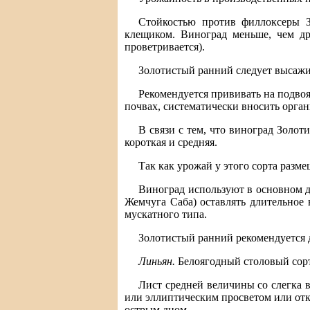
Стойкостью против филлоксеры З
клещиком. Виноград меньше, чем др
проветривается).
Золотистый ранний следует высажив
Рекомендуется прививать на подвоя
почвах, систематически вносить орга
В связи с тем, что виноград Золот
короткая и средняя.
Так как урожай у этого сорта разме
Виноград используют в основном дл
Жемчуга Саба) оставлять длительное 
мускатного типа.
Золотистый ранний рекомендуется 
Линьян.
Белоягодный столовый сорт 
Лист средней величины со слегка 
или эллиптическим просветом или отк
острым дном.