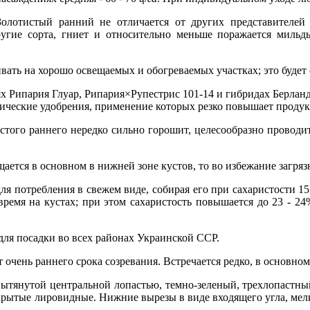
олотистый ранний не отличается от других представителей
угие сорта, гниет и относительно меньше поражается мильд
ать на хорошо освещаемых и обогреваемых участках; это будет 
х Рипария Глуар, Рипария×Рупестрис 101-14 и гибридах Берланд
нические удобрения, применение которых резко повышает продук
истого раннего нередко сильно горошит, целесообразно провод
щается в основном в нижней зоне кустов, то во избежание загря
я потребления в свежем виде, собирая его при сахаристости 15
время на кустах; при этом сахаристость повышается до 23 - 2
для посадки во всех районах Украинской ССР.
очень раннего срока созревания. Встречается редко, в основно
вытянутой центральной лопастью, темно-зеленый, трехлопастн
рытые лировидные. Нижние вырезы в виде входящего угла, мелк