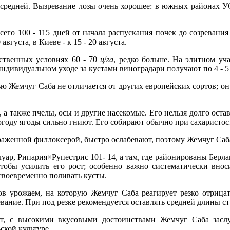
 средней. Вызревание лозы очень хорошее: в южных районах УСС
сего 100 - 115 дней от начала распускания почек до созревани
августа, в Киеве - к 15 - 20 августа.
дственных условиях 60 - 70
ц
/
га
, редко больше. На элитном уча
ндивидуальном уходе за кустами виноградари получают по 4 - 5 
 Жемчуг Саба не отличается от других европейских сортов; он 
 также пчелы, осы и другие насекомые. Его нельзя долго оставл
оду ягоды сильно гниют. Его собирают обычно при сахаристости
раженной филлоксерой, быстро ослабевают, поэтому Жемчуг Саба 
уар, Рипария×Рупестрис 101- 14, а там, где районированы Берлан
тобы усилить его рост; особенно важно систематически вноси
своевременно поливать кусты.
ов урожаем, на которую Жемчуг Саба реагирует резко отрицат
вание. При под резке рекомендуется оставлять средней длины стре
т, с высокими вкусовыми достоинствами Жемчуг Саба заслу
ской культуре.