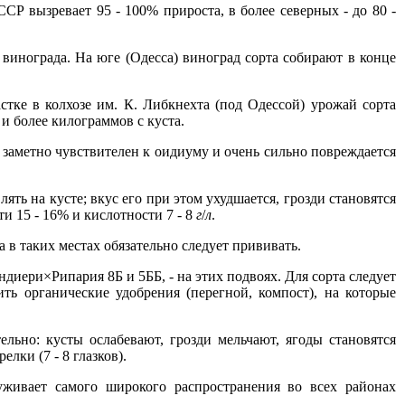
Р вызревает 95 - 100% прироста, в более северных - до 80 -
я винограда. На юге (Одесса) виноград сорта собирают в конце
стке в колхозе им. К. Либкнехта (под Одессой) урожай сорта
и более килограммов с куста.
заметно чувствителен к оидиуму и очень сильно повреждается
ять на кусте; вкус его при этом ухудшается, грозди становятся
 15 - 16% и кислотности 7 - 8
г
/
л
.
в таких местах обязательно следует прививать.
диери×Рипария 8Б и 5ББ, - на этих подвоях. Для сорта следует
ть органические удобрения (перегной, компост), на которые
ельно: кусты ослабевают, грозди мельчают, ягоды становятся
лки (7 - 8 глазков).
живает самого широкого распространения во всех районах