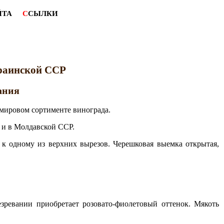
ЙТА
С
СЫЛКИ
краинской ССР
ания
мировом сортименте винограда.
) и в Молдавской ССР.
 к одному из верхних вырезов. Черешковая выемка открытая,
езревании приобретает розовато-фиолетовый оттенок. Мякоть