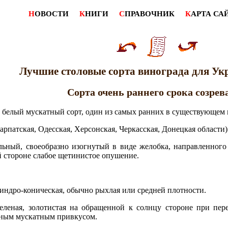
Н
ОВОСТИ
К
НИГИ
С
ПРАВОЧНИК
К
АРТА СА
Лучшие столовые сорта винограда для У
Сорта очень раннего срока созрев
белый мускатный сорт, один из самых ранних в существующем 
арпатская, Одесская, Херсонская, Черкасская, Донецкая области
льный, своеобразно изогнутый в виде желобка, направленного
 стороне слабое щетинистое опушение.
линдро-коническая, обычно рыхлая или средней плотности.
зеленая, золотистая на обращенной к солнцу стороне при пер
льным мускатным привкусом.