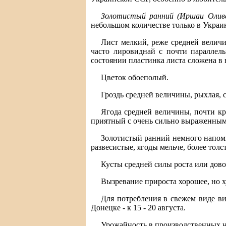
Золотистый ранний (Иршаи Оливе
небольшом количестве только в Украин
Лист мелкий, реже средней величи
часто лировиднай с почти паралле
состоянии пластинка листа сложена в 
Цветок обоеполый.
Гроздь средней величины, рыхлая, с
Ягода средней величины, почти кру
приятный с очень сильно выраженным
Золотистый ранний немного напомин
развесистые, ягоды мельче, более толс
Кусты средней силы роста или дово
Вызревание прироста хорошее, но ху
Для потребления в свежем виде вин
Донецке - к 15 - 20 августа.
Урожайность в производственных на