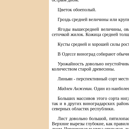
Цветок обоеполый.
Гроздь средней величины или крупн
Ягоды вышесредней величины, ова
сеточкой жилок. Кожица средней тол
Кусты средней и хорошей силы рост
В Одессе виноград собирают обычно 
Урожайность довольно неустойчива
количеством старой древесины.
Линьян - перспективный сорт мест
Мадлен Анжевин.
Один из наиболее
Больших массивов этого сорта нигд
так и в других виноградарских райо
северных областях республики.
Лист довольно большой, пятилопа
Верхние вырезы глубокие, как правил
дном. Черешковая выемка открытая, л