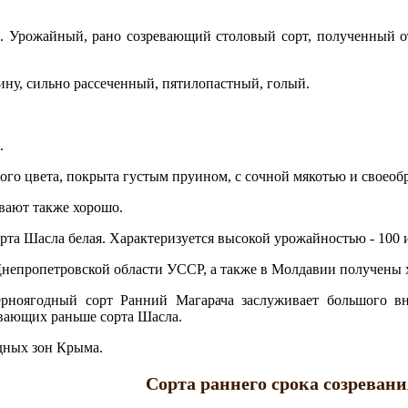
). Урожайный, рано созревающий столовый сорт, полученный
ину, сильно рассеченный, пятилопастный, голый.
.
ного цвета, покрыта густым пруином, с сочной мякотью и своео
вают также хорошо.
орта Шасла белая. Характеризуется высокой урожайностью - 100 и
Днепропетровской области УССР, а также в Молдавии получены 
рноягодный сорт Ранний Магарача заслуживает большого вн
евающих раньше сорта Шасла.
дных зон Крыма.
Сорта раннего срока созреван