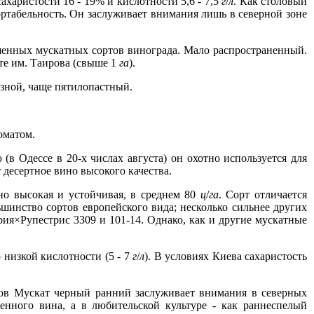
харистости 16 - 19% и кислотности 5,6 - 7,5
г
/
л
. Как столовый
ртабельность. Он заслуживает внимания лишь в северной зоне
енных мускатных сортов винограда. Мало распространенный.
те им. Таирова (свыше 1
га
).
езной, чаще пятилопастный.
оматом.
в Одессе в 20-х числах августа) он охотно используется для
 десертное вино высокого качества.
но высокая и устойчивая, в среднем 80
ц
/
га
. Сорт отличается
ьшинство сортов европейского вида; несколько сильнее других
ия×Рупестрис 3309 и 101-14. Однако, как и другие мускатные
 низкой кислотности (5 - 7
г
/
л
). В условиях Киева сахаристость
гов Мускат черный ранний заслуживает внимания в северных
енного вина, а в любительской культуре - как раннеспелый