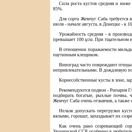
Сила роста кустов средняя и ниже
85%.
Для сорта Жемчуг Саба требуется в
июля - начале августа, в Донецке - к 10 
Урожайность средняя - в произво
превышает 100
ц
/
га
. При тщательном и
В отношении поражаемости мильдью
паутинным клещиком.
Виноград часто повреждают птицы, а
непривлекательными. В дождливую пог
Корнесобственные кусты в зоне, за
Рекомендуются подвои - Рипария Гл
подбирать богатые, рыхлые почвы, ч
Жемчуг Саба очень отзывчив, а также 
Нельзя допускать перегрузки куст
вялыми, горошат, запаздывает их созре
Как очень рано созревающий сор
Украинской ССР, особенно в любитель