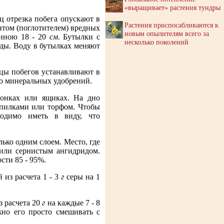
«выращивает» растения тундры
ц отрезка побега опускают в
Растения приспосабливаются к
нтом (поглотителем) вредных
новым опылителям всего за
линою 18 - 20
см
. Бутылки с
несколько поколений
уды. Воду в бутылках меняют
нцы побегов устанавливают в
во минеральных удобрений.
чонках или ящиках. На дно
опилками или торфом. Чтобы
ходимо иметь в виду, что
ько одним слоем. Место, где
или сернистым ангидридом.
сти 85 - 95%.
 из расчета 1 - 3
г
серы на 1
з расчета 20
г
на каждые 7 - 8
но его просто смешивать с