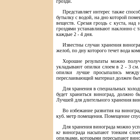
грозди.
Представляет интерес также спосо
бутылку с водой, на дно которой пом
веществ. Срезая гроздь с куста, на
гроздями устанавливают наклонно с т
каждые 2 - 4 дня.
Известны случаи хранения виногра
желоб, по дну которого течет вода ко
Хорошие результаты можно получ
укладывают опилки слоем в 2 - 3
см
опилки лучше просыпались между 
переслаивающий материал должен быть
Для хранения в специальных холод
будет храниться виноград, должно 
Лучшей для длительного хранения виног
Во избежание развития на виногра
куб. метр помещения. Помещение спус
Для хранения винограда можно усп
кг
винограда насыпают тонким слоем
опилками, которыми пересыпают вино