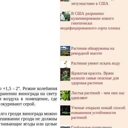
энтузиастами в США
В США разрешено
культивирование нового
генетически
модифицированного сорта хлопка
Растения обнаружены на
рекордной высоте
Растения умеют искать воду
Ядовитая красота. Врачи
назвали самые опасные для
здоровья растения
+1,5 - 2°. Резкие колебания
Листья растений - чем они нас
хранении винограда на свету
удивляют
и воздуха в помещение, где
 окуривают серой.
Ученые открыли новый способ
повышения устойчивости
олго грозди винограда можно
растений
одвешивании грозди не должны
загнивающие ягоды или целые
Глобальное потепление