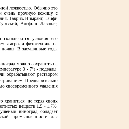
ьной лежкостью. Обычно это
 и очень прочную кожицу с
идия, Тавриз, Нимранг, Тайфи
бургский, Альфонс Лавалле,
 сказываются условия его
емая агро- и фитотехника на
и почвы. В засушливые годы
виноград можно сохранить на
мпературе 3 - 7°) - подвалы,
ли обрабатывают раствором
етриванием. Предварительно
ью своевременного удаления
 храниться, не теряя своих
отистых веществ 1,5 - 1,7%,
Сушеный виноград обладает
рской промышленности для