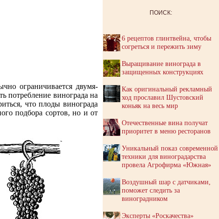
ПОИСК:
6 рецептов глинтвейна, чтобы
согреться и пережить зиму
Выращивание винограда в
защищенных конструкциях
ычно ограничивается двумя-
Как оригинальный рекламный
уть потребление винограда на
ход прославил Шустовский
иться, что плоды винограда
коньяк на весь мир
ого подбора сортов, но и от
Отечественные вина получат
приоритет в меню ресторанов
Уникальный показ современной
техники для виноградарства
провела Агрофирма «Южная»
Воздушный шар с датчиками,
поможет следить за
виноградником
Эксперты «Роскачества»