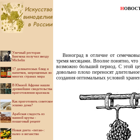
Н
ОВОС
Уличный ресторан
Виноград в отличие от семечковы
Бангкока получил звезду
Michelin
тремя месяцами. Вполне понятно, что 
возможно больший период. С этой це
17 деликатесных блюд и
довольно плохо переносят длительное
напитков, запрещенных во
многих странах мира
создания оптимальных условий хране
В Южной Африке нашли
древнейшие свидетельства
приготовления крахмала
Как приготовить советское
эскимо дома?
Арабская сладость из
манной крупы -
пошаговый рецепт
Новая диета «пеган»:
палео и веганство