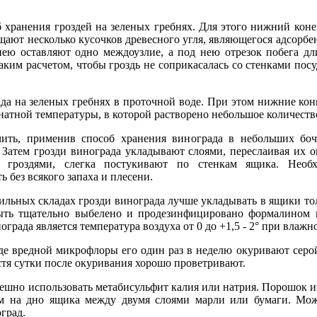
б хранения гроздей на зеленых гребнях. Для этого нижний коне
ещают несколько кусочков древесного угля, являющегося адсорбе
д нею оставляют одно междоузлие, а под нею отрезок побега д
аким расчетом, чтобы гроздь не соприкасалась со стенками пос
да на зеленых гребнях в проточной воде. При этом нижние ко
мнатной температуры, в которой растворено небольшое количест
ить, применив способ хранения винограда в небольших бо
. Затем грозди винограда укладывают слоями, переслаивая их 
гроздями, слегка постукивают по стенкам ящика. Необ
 без всякого запаха и плесени.
ильных складах грозди винограда лучше укладывать в ящики тол
быть тщательно выбелено и продезинфицировано формалином 
рада является температура воздуха от 0 до +1,5 - 2° при влажно
де вредной микрофлоры его один раз в неделю окуривают серой
тя сутки после окуривания хорошо проветривают.
ешно использовать метабисульфит калия или натрия. Порошок и
 на дно ящика между двумя слоями марли или бумаги. Мож
град.