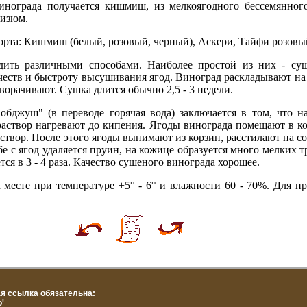
нограда получается кишмиш, из мелкоягодного бессемянного
 изюм.
орта: Кишмиш (белый, розовый, черный), Аскери, Тайфи розовый
ить различными способами. Наиболее простой из них - суш
честв и быстроту высушивания ягод. Виноград раскладывают на
ворачивают. Сушка длится обычно 2,5 - 3 недели.
обджуш" (в переводе горячая вода) заключается в том, что 
 раствор нагревают до кипения. Ягоды винограда помещают в к
раствор. После этого ягоды вынимают из корзин, расстилают на 
обе с ягод удаляется пруин, на кожице образуется много мелких 
ся в 3 - 4 раза. Качество сушеного винограда хорошее.
месте при температуре +5° - 6° и влажности 60 - 70%. Для п
я ссылка обязательна:
о
'