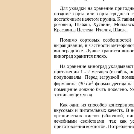
Для укладки на хранение пригодн
поздние сорта или сорта среднего 
достаточным налетом пруина. К таким 
розовый, Шабаш, Хусайне, Молдавск
Красавица Цегледа, Италия, Шасла.
Помимо сортовых особенностей 
выращивания, в частности метеоролог
винограднике. Лучше хранится вино
виноград хранится плохо.
На хранение виноград укладывают 
протяжении 1 - 2 месяцев (октябрь, н
полуподвалы. Перед загрузкой поме
3
формалина (30
см
формальдегида на
помещение должно быть побелено. Ух
загнивающих ягод.
Как один из способов консервиров
вкусовых и питательных качеств. В н
органических кислот (яблочной, в
лечебными свойствами, так как у
приготовления компотов. Потреблени