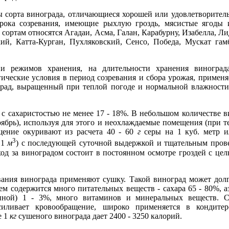
ы сорта винограда, отличающиеся хорошей или удовлетворител
срока созревания, имеющие рыхлую гроздь, мясистые ягоды
сортам относятся Агадаи, Асма, Галан, Карабурну, Изабелла, Л
ий, Катта-Курган, Пухляковский, Сенсо, Победа, Мускат гам
и режимов хранения, на длительности хранения винограда
ические условия в период созревания и сбора урожая, применя
град, выращенный при теплой погоде и нормальной влажност
с сахаристостью не менее 17 - 18%. В небольшом количестве 
оябрь), используя для этого и неохлаждаемые помещения (при те
щение окуривают из расчета 40 - 60
г
серы на 1 куб. метр и
3
 1
м
) с последующей суточной выдержкой и тщательным пров
од за виноградом состоит в постоянном осмотре гроздей с цел
ания винограда применяют сушку. Такой виноград может долго
ем содержится много питательных веществ - сахара 65 - 80%, аз
инной) 1 - 3%, много витаминов и минеральных веществ. 
силивает кровообращение, широко применяется в кондите
е 1
кг
сушеного винограда дает 2400 - 3250 калорий.