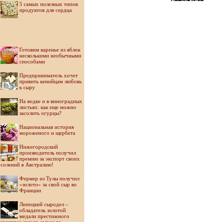
5 самых полезных типов
продуктов для сердца
Готовим варенье из яблок
несколькими необычными
способами
Предприниматель хочет
привить кенийцам любовь
к сыру
На водке и в виноградных
листьях: как еще можно
засолить огурцы?
Национальная история
мороженого и щербета
Нижегородский
производитель получил
премию за экспорт своих
солений в Австралию!
Фермер из Тулы получил
«золото» за свой сыр во
Франции
Липецкий сыродел –
обладатель золотой
медали престижного