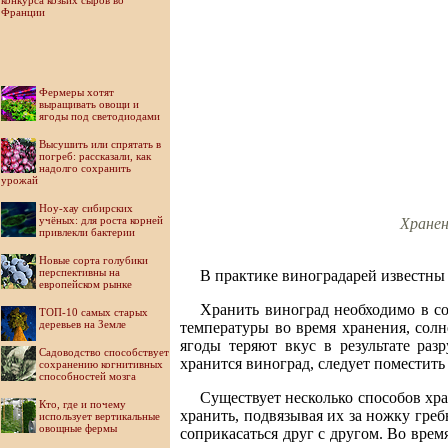
конкурса козьих сыров во
Франции
Фермеры хотят
выращивать овощи и
ягоды под светодиодами
Высушить или спрятать в
погреб: рассказали, как
надолго сохранить
урожай
Ноу-хау сибирских
учёных: для роста корней
Хранен
привлекли бактерии
Новые сорта голубики
перспективны на
В практике виноградарей известны 
европейском рынке
Хранить виноград необходимо в со
ТОП-10 самых старых
деревьев на Земле
температуры во время хранения, солн
ягоды теряют вкус в результате ра
Садоводство способствует
хранится виноград, следует поместит
сохранению когнитивных
способностей мозга
Существует несколько способов хр
Кто, где и почему
хранить, подвязывая их за ножку греб
использует вертикальные
овощные фермы
соприкасаться друг с другом. Во вре