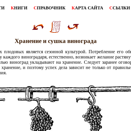
ТИ
К
НИГИ
С
ПРАВОЧНИК
К
АРТА САЙТА
С
СЫЛКИ
Хранение и сушка винограда
х плодовых является сезонной культурой. Потребление его об
у каждого виноградаря, естественно, возникает желание растян
лью виноград укладывают на хранение. Следует заранее оговор
 хранение, и поэтому успех дела зависит не только от правильн
ния.