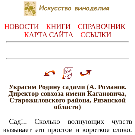
Н
ОВОСТИ
К
НИГИ
С
ПРАВОЧНИК
К
АРТА САЙТА
С
СЫЛКИ
Украсим Родину садами (А. Романов.
Директор совхоза имени Кагановича,
Старожиловского района, Рязанской
области)
Сад!.. Сколько волнующих чувств
вызывает это простое и короткое слово.