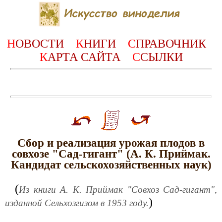
Н
ОВОСТИ
К
НИГИ
С
ПРАВОЧНИК
К
АРТА САЙТА
С
СЫЛКИ
Сбор и реализация урожая плодов в
совхозе "Сад-гигант" (А. К. Приймак.
Кандидат сельскохозяйственных наук)
(
Из книги А. К. Приймак "Совхоз Сад-гигант",
)
изданной Сельхозгизом в 1953 году.