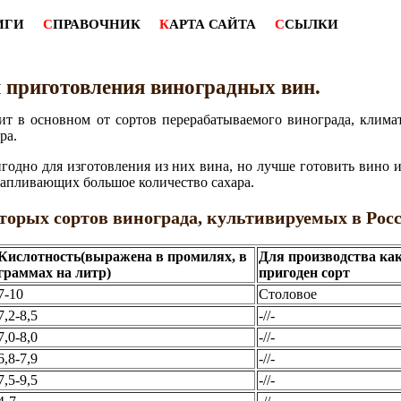
ИГИ
С
ПРАВОЧНИК
К
АРТА САЙТА
С
СЫЛКИ
 приготовления виноградных вин.
ит в основном от сортов перерабатываемого винограда, клима
ра.
годно для изготовления из них вина, но лучше готовить вино 
капливающих большое количество сахара.
торых сортов винограда, культивируемых в Росс
Кислотность(выражена в промилях, в
Для производства ка
граммах на литр)
пригоден сорт
7-10
Столовое
7,2-8,5
-//-
7,0-8,0
-//-
6,8-7,9
-//-
7,5-9,5
-//-