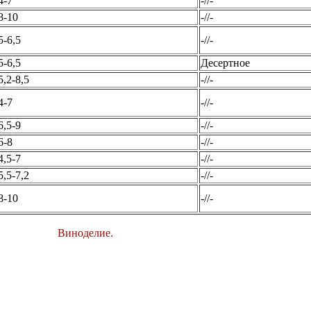
4-7
-//-
8-10
-//-
5-6,5
-//-
5-6,5
Десертное
5,2-8,5
-//-
4-7
-//-
6,5-9
-//-
6-8
-//-
4,5-7
-//-
5,5-7,2
-//-
8-10
-//-
Виноделие.