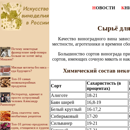
Н
ОВОСТИ
К
Н
Сырьё для
Качество виноградного вина завис
местности, агротехники и времени сбо
Почему некоторые
французские шеф-повара
Большинство сортов винограда при
больше не хотят звёзд
сортов, имеющих сочную мякоть и на
Мишлен?
Мясные котлеты без мяса –
Химический состав неко
еда будущего?
Топ-10 самых
низкокалорийных
Сахаристость (в
Сорт
продуктов
процентах)
Ресторатор, адвокат и
Алиготе
18-21
просто остроумный
человек Александр
Баян ширей
16,8-19
Раппопорт
Белый круглый
16-17,2
День спагетти: пять
Сибирьковый
17-20
необычных рецептов
Сильванер
19-21
Топ-10 детокс-продуктов:
едим, очищаемся и худеем