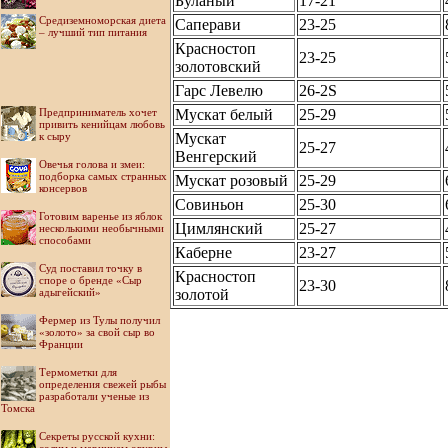
Буланый
17-21
Средиземноморская диета
Саперави
23-25
– лучший тип питания
Красностоп
23-25
золотовский
Гарс Левелю
26-2S
Предприниматель хочет
Мускат белый
25-29
привить кенийцам любовь
к сыру
Мускат
25-27
Beнгерский
Овечья голова и змеи:
подборка самых странных
Мускат розовый
25-29
консервов
Совиньон
25-30
Готовим варенье из яблок
Цимлянский
25-27
несколькими необычными
способами
Каберне
23-27
Суд поставил точку в
Красностоп
споре о бренде «Сыр
23-30
адыгейский»
золотой
Фермер из Тулы получил
«золото» за свой сыр во
Франции
Термометки для
определения свежей рыбы
разработали ученые из
Томска
Секреты русской кухни: