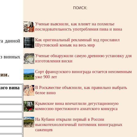
ПОИСК:
Ученые выяснили, как влияет на похмелье
последовательность употребления пива и вина
Как оригинальный рекламный ход прославил
та данной
Шустовский коньяк на весь мир
Ученые обнаружили самую древнюю установку для
из винных
изготовления виски
Сорт французского винограда остается неизменным
ии.
уже 900 лет
В Роскачестве объяснили, как правильно выбрать
кого вина
белое вино
Крымские вина впечатлили дегустационную
комиссию престижного азиатского конкурса
На Кубани открыли первый в России
высокотехнологичный питомник виноградных
саженцев