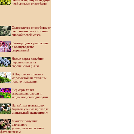
солим и маринуем огурцы
необычными способами
Садоводство способствует
сохранению когнитивных
способностей мозга
Светодиодная революция
в овощеводстве
свершилась!
Новые сорта голубики
перспективны на
европейском рынке
В Норильске появятся
морозостойкие теплицы
нового поколения
Фермеры хотят
выращивать овощи и
ягоды под светодиодами
На чайных плантациях
Адыгеи учёные проводят
уникальный эксперимент
Биологи получили
растения с
усовершенствованным
фотосинтезом