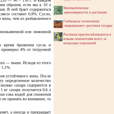
т 220 — 90 = 130 г. В каждом
ким образом, если мы к 10 л
Математические
ков. В ней будет содержаться
закономерности в растениях
ь смеси составит 0,9%. Сусло,
 вина, чем из разбавленного
Глобальное потепление
«выращивает» растения тундры
виннокаменной или лимонной
Растения приспосабливаются к
новым опылителям всего за
несколько поколений
во время брожения сусла и
т примерно 4% от титруемой
ких — выше. Исходя из этого
 1,1%.
ия устойчивого вина. После
ту определенное количество
сколько сахара содержится в
1 кг сахара получается 0,6 л
ении сока водой для снижения
о не принять во внимание, то
дняет, а иногда и прекращает