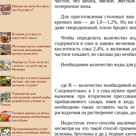
чистой, без запаха, мягкой. Жестка
почернение вина.
Мясные котлеты без мяса –
еда будущего?
Для приготовления столовых вин 
крепких вин — до 1,0—1,2%. Но ни в 
даже смородиновый, плохо бродит, вин
История русского и
Чтобы определить количество во
нерусского кваса
содержится в соке и какова желаемая
Мозговые кости животных
кислотность сока 2,4%, а желаемая д
служили консервами
времен палеолита
частное покажет, во сколько раз необх
Фермер из Тулы получил
Необходимое количество воды для р
«золото» за свой сыр во
Франции
На водке и в виноградных
листьях: как еще можно
где В — количество необходимой во
засолить огурцы?
Следовательно, к 1 л сока нужно при
Термометки для
выжимок при вторичном прессовани
определения свежей рыбы
разработали ученые из
прибавляемого сахара, имея в виду,
Томска
необходимо также оставить часть ее
расходуемая на растворение сахара, д
Готовим варенье из яблок
несколькими необычными
способами
Недостаток этого способа заключае
несмотря на это такой способ примен
Предприниматель хочет
привить кенийцам любовь
(клюква, брусника и др.), бедные азо