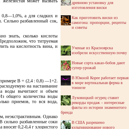
а железистая может вызвать
древнюю установку для
изготовления виски
 0,8—1,0%, а для сладких и
Как приготовить виски из
и. Сильно разбавленный сок,
самогона: пропорции, рецепты
и советы
но знать, сколько кислоты
 Предположим, что титруемая
лить на кислотность вина, и
Ученые из Красноярска
изобрели искусственную почву
Новые сорта какао-бобов дают
супер-урожай
В Южной Корее работает первая
имере В = (2,4 : 0,8) —1=2.
в мире вертикальная ферма в
 расходуемую на настаивание
тоннеле
ема воды вычитают и объем
 Из общего количества воды
Луховицкий огурец ставит
лько приемов, то вся вода,
рекорды продаж – интересные
факты из истории знаменитого
бренда
им, неэкстрактивным. Однако
 В сильно разбавленные соки
В США разрешено
 вносят 0,2-0,4 г хлористого
культивирование нового