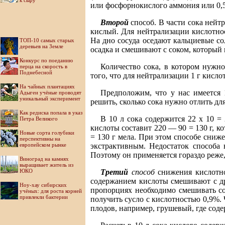
к сыру
или фосфорнокислого аммония или 0,5
Второй
способ. В части сока нейт
кислый. Для нейтрализации кислотно
На дно сосуда оседают кальциевые с
ТОП-10 самых старых
деревьев на Земле
осадка и смешивают с соком, который 
Конкурс по поеданию
Количество сока, в котором нужно
перца на скорость в
Поднебесной
того, что для нейтрализации 1 г кисло
На чайных плантациях
Предположим, что у нас имеется 
Адыгеи учёные проводят
уникальный эксперимент
решить, сколько сока нужно отлить дл
Как редиска попала в указ
В 10 л сока содержится 22 х 10 = 
Петра Великого
кислоты составит 220 — 90 = 130 г, ко
Новые сорта голубики
= 130 г мела. При этом способе сниж
перспективны на
европейском рынке
экстрактивным. Недостаток способа 
Поэтому он применяется гораздо реже
Виноград на камнях
выращивает житель из
ЮКО
Третий
способ
снижения кислотн
содержанием кислоты смешивают с д
Ноу-хау сибирских
пропорциях необходимо смешивать со
учёных: для роста корней
привлекли бактерии
получить сусло с кислотностью 0,9%.
плодов, например, грушевый, где соде