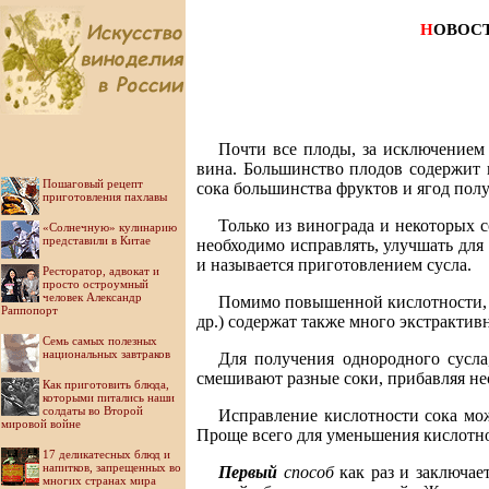
Н
ОВОС
Почти вcе плоды, за исключением
вина. Большинство плодов содержит 
Пошаговый рецепт
сока большинства фруктов и ягод пол
приготовления пахлавы
Только из винограда и некоторых 
«Солнечную» кулинарию
представили в Китае
необходимо исправлять, улучшать для
и называется приготовлением сусла.
Ресторатор, адвокат и
просто остроумный
человек Александр
Помимо повышенной кислотности, 
Раппопорт
др.) содержат также много экстракт
Семь самых полезных
национальных завтраков
Для получения однородного сусла,
смешивают разные соки, прибавляя не
Как приготовить блюда,
которыми питались наши
солдаты во Второй
Исправление кислотности сока мож
мировой войне
Проще всего для уменьшения кислотно
17 деликатесных блюд и
напитков, запрещенных во
Первый
способ
как раз и заключае
многих странах мира