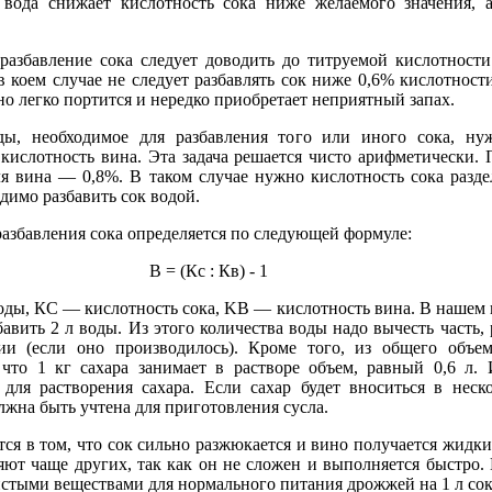
я вода снижает кислотность сока ниже желаемого значения, 
разбавление сока следует доводить до титруемой кислотности
коем случае не следует разбавлять сок ниже 0,6% кислотност
о легко портится и нередко приобретает неприятный запах.
ды, необходимое для разбавления того или иного сока, нуж
 кислотность вина. Эта задача решается чисто арифметически.
ля вина — 0,8%. В таком случае нужно кислотность сока разде
одимо разбавить сок водой.
азбавления сока определяется по следующей формуле:
В = (Кс : Кв) - 1
ды, КС — кислотность сока, KB — кислотность вина. В нашем пр
бавить 2 л воды. Из этого количества воды надо вычесть часть,
и (если оно производилось). Кроме того, из общего объ
 что 1 кг сахара занимает в растворе объем, равный 0,6 л.
 для растворения сахара. Если сахар будет вноситься в неско
олжна быть учтена для приготовления сусла.
тся в том, что сок сильно разжюкается и вино получается жидк
яют чаще других, так как он не сложен и выполняется быстро.
тистыми веществами для нормального питания дрожжей на 1 л сока