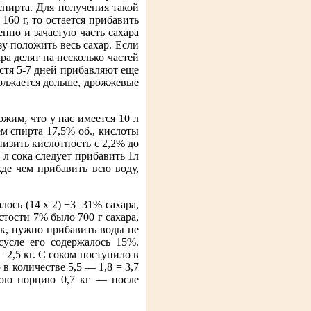
пирта. Для получения такой
160 г, то остается прибавить
енно и зачастую часть сахара
зу положить весь сахар. Если
ра делят на несколько частей
стя 5-7 дней прибавляют еще
должается дольше, дрожжевые
жим, что у нас имеется 10 л
м спирта 17,5% об., кислоты
низить кислотность с 2,2% до
 л сока следует прибавить 1л
жде чем прибавить всю воду,
лось (14 х 2) +3=31% сахара,
стости 7% было 700 г сахара,
сок, нужно прибавить воды не
 сусле его содержалось 15%.
= 2,5 кг. С соком поступило в
 в количестве 5,5 — 1,8 = 3,7
днюю порцию 0,7 кг — после