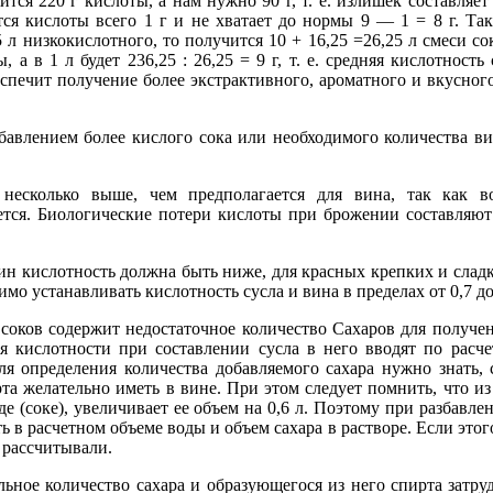
ится 220 г кислоты, а нам нyжнo 90 г, т. е. излишек составляе
ся кислоты всего 1 г и не хватает до нормы 9 — 1 = 8 г. Та
5 л низкокислотного, то получится 10 + 16,25 =26,25 л смеси со
ы, а в 1 л будет 236,25 : 26,25 = 9 г, т. е. средняя кислотност
еспечит получение более экстрактивного, ароматного и вкусного
бавлением более кислого сока или необходимого количества 
 несколько выше, чем предполагается для вина, так как 
ется. Биологические потери кислоты при брожении составляю
ин кислотность должна быть ниже, для красных крепких и слад
мо устанавливать кислотность сусла и вина в пределах от 0,7 до
оков содержит недостаточное количество Сахаров для получен
я кислотности при составлении сусла в него вводят по расче
я определения количества добавляемого сахара нужно знать, 
та желательно иметь в вине. При этом следует помнить, что из 
оде (соке), увеличивает ее объем на 0,6 л. Поэтому при разбавл
 в расчетном объеме воды и объем сахара в растворе. Если этог
 рассчитывали.
льное количество сахара и образующегося из него спирта затру