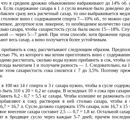
, что в среднем дрожжи обыкновенно набраживают до 14% об. с
. Если содержание сахара в 1 л сусла вначале было доведено до 
рибавлен сразу весь расчетный сахар, то оно выбраживается медл
е столовое вино с содержанием спирта 7—10% об., то можно сра
пкое, десертное или ликерное, то необходимое количество саха
олько сахара, чтобы сахаристость сусла была около 15—18%. Спу
льной — через 5—7 дней. При этом способе, хотя брожение про
ют весь сахар, а вино получается более устойчивым.
т прибавить к соку, рассчитывают следующим образом. Предполо
остью 7%, из которого мы хотим приготовить вино с содержание
одимо рассчитать, сколько воды нужно прибавить в сок, чтобы с
 отсюда вычитаем 1 и получаем разность — 1. Следовательно, на 1
и этом сахаристость сока снизится с 7 до 3,5%. Поэтому пре
а.
 100 мл 14 г спирта и 3 г сахара нужно, чтобы в сусле содержа
 быть 310 х 20 = 6,2 кг сахара. В исходных 10 л сока при сахари
бавить 6,2 - 0,7 = 5,5 кг сахара. Чтобы излишне не разжижать 
у добавляют к соку, растворив в ней столько сахара, чтобы в
6,7 = 16,7 л. Сусло должно содержать 15% сахара, или 16,7 х 15 
рвое внесение сахара составит 2,5 — 0,7 = 1,8 кг. Остальной сахар
сят в бродящее сусло через каждые 5-7 дней, причем после