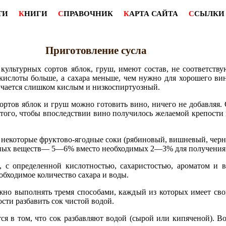
ТИ
К
НИГИ
С
ПРАВОЧНИК
К
АРТА САЙТА
С
СЫЛКИ
Приготовление сусла
 культурных сортов яблок, груш, имеют состав, не соответст
кислоты больше, а сахара меньше, чем нужно для хорошего вин
учается слишком кислым и низкоспиртуозный.
сортов яблок и груш можно готовить вино, ничего не добавляя.
 того, чтобы впоследствии вино получилось желаемой крепости 
некоторые фруктово-ягодные соки (рябиновый, вишневый, чер
ивных веществ— 5—6% вместо необходимых 2—3% для получения
 с определенной кислотностью, сахаристостью, ароматом и вк
обходимое количество сахара и воды.
но выполнять тремя способами, каждый из которых имеет свои
сти разбавить сок чистой водой.
тся в том, что сок разбавляют водой (сырой или кипяченой). 