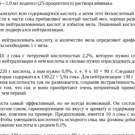
—1,0 мл водного (25-процентного) раствора аммиака.
рализуют всю содержащуюся кислоту, а затем этот бескислотный
сти к части сока прибавляют молотый чистый мел, хорошо разм
оли нейтрализованных кислот и избыток мела. Лишенный кисло
не подвергался нейтрализации.
 нейтрализовать кислоту, и количество мела определяют ариф
ты необходимо 1 г мела.
10 л сока с титруемой кислотностью 2,2%, которую нужно с
я нейтрализации в нем кислоты и сколько нужно израсходовать дл
220 г кислоты, а нам нужно 0,9%, т. е. 9 х 10 = 90 г. Следов
торые содержатся в 130:22 = 5,9л сока. Для нейтрализации 130 г
ения кислотности сок не разжижается, сохраняя экстрактивность
в том, что сок и вино приобретают очень неприятный привку
, чем первый.
ости самый эффективный, но не всегда возможный. Он состои
ругим соком, гармонирующим по вкусу и аромату и содержащ
ки, поясним на примере. Предположим, имеется 10 л сока с к
 Чтобы уменьшить кислотность исходного сока, мы должны доба
ржание кислоты в среднем 0,1%.