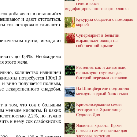
генетически
модифицированного сорта хлопка
 сок добавляют в оставшийся
ешивают и дают отстояться.
Кукуруза общается с помощью
корней
ты сок осторожно сливают с
Супермаркет в Бельгии
выращивает овощи на
метическим путем, исходя из
собственной крыше
низить до 0,9%. Необходимо
я этого мела.
Растения, как и животные,
ательно, количество излишней
используют глутамат для
быстрой передачи сигналов
 кислоты потребуется 130х1,0
, и вино получается полным,
На Шпицбергене подтопило
с лекарственного снадобья.
международный банк семян
Криоконсервацию семян
т в том, что сок с большим
тестируют в Хранилище
им меньше кислоты. В каких
Судного Дня
ислотностью 2,2%, но нужно
вить к нему сок слабокислых
Ядовитая красота. Врачи
назвали самые опасные для
здоровья растения