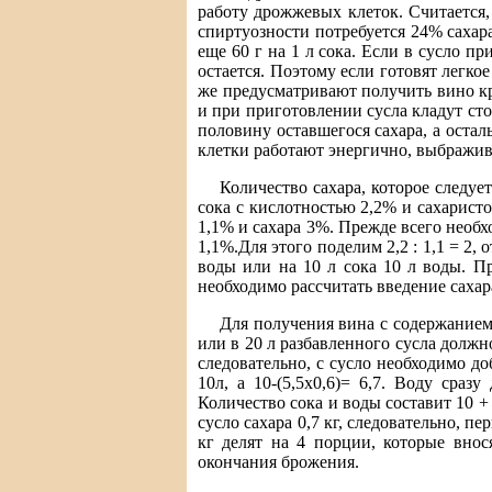
работу дрожжевых клеток. Считается
спиртуозности потребуется 24% сахара
еще 60 г на 1 л сока. Если в сусло п
остается. Поэтому если готовят легко
же предусматривают получить вино кре
и при приготовлении сусла кладут ст
половину оставшегося сахара, а оста
клетки работают энергично, выбражива
Количество сахара, которое следуе
сока с кислотностью 2,2% и сахарист
1,1% и сахара 3%. Прежде всего необх
1,1%.Для этого поделим 2,2 : 1,1 = 2,
воды или на 10 л сока 10 л воды. Пр
необходимо рассчитать введение сахар
Для получения вина с содержанием в
или в 20 л разбавленного сусла должно
следовательно, с сусло необходимо до
10л, а 10-(5,5х0,6)= 6,7. Воду сраз
Количество сока и воды составит 10 + 
сусло сахара 0,7 кг, следовательно, пе
кг делят на 4 порции, которые вно
окончания брожения.