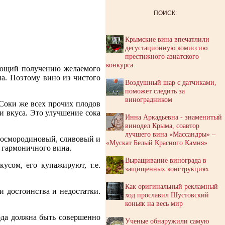
ПОИСК:
Крымские вина впечатлили
дегустационную комиссию
престижного азиатского
конкурса
вующий получению желаемого
а. Поэтому вино из чистого
Воздушный шар с датчиками,
поможет следить за
виноградником
 Соки же всех прочих плодов
и вкуса. Это улучшение сока
Инна Аркадьевна - знаменитый
винодел Крыма, соавтор
лучшего вина «Массандры» –
носмородиновый, сливовый и
«Мускат Белый Красного Камня»
 гармоничного вина.
Выращивание винограда в
усом, его купажируют, т.е.
защищенных конструкциях
Как оригинальный рекламный
 достоинства и недостатки.
ход прославил Шустовский
коньяк на весь мир
Вода должна быть совершенно
Ученые обнаружили самую