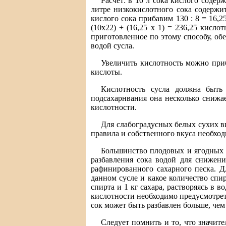
Расчет: в 10 л сока кислого содерж
литре низкокислотного сока содержит
кислого сока прибавим 130 : 8 = 16,2
(10х22) + (16,25 х 1) = 236,25 кислот
приготовленное по этому способу, об
водой сусла.
Увеличить кислотность можно при
кислоты.
Кислотность сусла должна быть
подсахарнвания она несколько снижа
кислотности.
Для слабоградусных белых сухих в
правила и собственного вкуса необходи
Большинство плодовых и ягодных с
разбавления сока водой для снижени
рафинированного сахарного песка. Дл
данном сусле и какое количество спир
спирта и 1 кг сахара, растворяясь в в
кислотности необходимо предусмотреть
сок может быть разбавлен больше, чем
Следует помнить и то, что значите