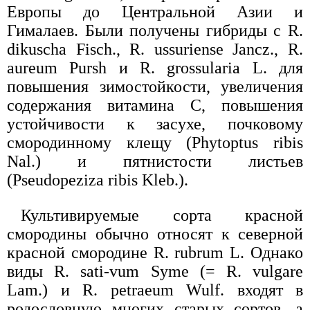
Европы до Центральной Азии и
Гималаев. Были получены гибриды с R.
dikuscha Fisch., R. ussuriense Jancz., R.
aureum Pursh и R. grossularia L. для
повышения зимостойкости, увеличения
содержания витамина С, повышения
устойчивости к засухе, почковому
смородинному клещу (Phytoptus ribis
Nal.) и пятнистости листьев
(Pseudopeziza ribis Kleb.).
Культивируемые сорта красной
смородины обычно относят к северной
красной смородине R. rubrum L. Однако
виды R. sati-vum Syme (= R. vulgare
Lam.) и R. petraeum Wulf. входят в
родословную многих старых сортов, а