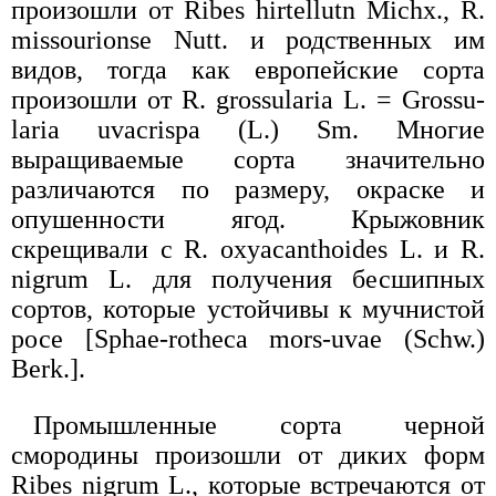
произошли от Ribes hirtellutn Michx., R.
missourionse Nutt. и родственных им
видов, тогда как европейские сорта
произошли от R. grossularia L. = Grossu-
laria uvacrispa (L.) Sm. Многие
выращиваемые сорта значительно
различаются по размеру, окраске и
опушенности ягод. Крыжовник
скрещивали с R. oxyacanthoides L. и R.
nigrum L. для получения бесшипных
сортов, которые устойчивы к мучнистой
росе [Sphae-rotheca mors-uvae (Schw.)
Berk.].
Промышленные сорта черной
смородины произошли от диких форм
Ribes nigrum L., которые встречаются от