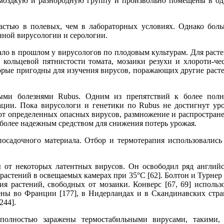
ромоздкую и разнородную группу и произвольно помещены в о
частью в полевых, чем в лабораторных условиях. Однако бол
нной вирусологии и серологии.
ало в прошлом у вирусологов по плодовым культурам. Для раст
 кольцевой пятнистости томата, мозаики резухи и хлороти-че
торые пригодны для изучения вирусов, поражающих другие раст
ыми болезнями Rubus. Одним из препятствий к более пол
ации. Пока вирусологи и генетики по Rubus не достигнут ур
 от определенных опасных вирусов, размножение и распростран
более надежным средством для снижения потерь урожая.
посадочного материала. Отбор и термотерапия использовались
 от некоторых латентных вирусов. Он освободил ряд англий
стений в освещаемых камерах при 35°С [62]. Болтон и Турнер 
растений, свободных от мозаики. Конверс [67, 69] использ
ы во Франции [177], в Нидерландах и в Скандинавских стра
244].
полностью заражены термостабильными вирусами, такими,