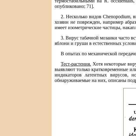
термостабильными на R. occidentali
опубликовано; 71].
2. Несколько видов Chenopodium, в
хозяин не поврежден, например абраз
имеет изометрические частицы, накапл
3. Вирус табачной мозаики часто в
яблони и груши в естественных условия
В опытах по механической передаче
Тест-растения.
Хотя некоторые виру
выявляют только кратковременные или
индикаторов латентных вирусов, н
обнаруживаемые на них, описаны подр