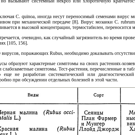
s, но вызывают системный некроз или хлоротичную крапчатост
ключая С. quinoa, иногда несут переносимый семенами вирус мо
ивом при механической передаче [8]. Вирус мозаики С. rubru
ивается в высокой концентрации, термостабилен, переносится м
стречается, очевидно, как случайный загрязнитель во время пров
х [105, 156].
 вирусов, поражающих Rubus, необходимо доказывать отсутствие
сы образуют характерные симптомы на своих растениях-хозяева
 слабозаметные симптомы. Тест-растения, перечисленные в табл
о еще не разработан систематический или диагностический
обно при обсуждении отдельных болезней в этой части.