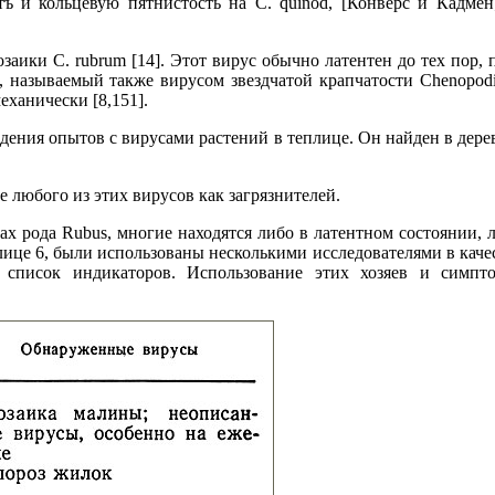
ъ и кольцевую пятнистость на С. quinod, [Конверс и Кадмен
заики С. rubrum [14]. Этот вирус обычно латентен до тех пор, 
m, называемый также вирусом звездчатой крапчатости Chenopod
еханически [8,151].
едения опытов с вирусами растений в теплице. Он найден в дере
 любого из этих вирусов как загрязнителей.
х рода Rubus, многие находятся либо в латентном состоянии, 
ице 6, были использованы несколькими исследователями в каче
 список индикаторов. Использование этих хозяев и симпт