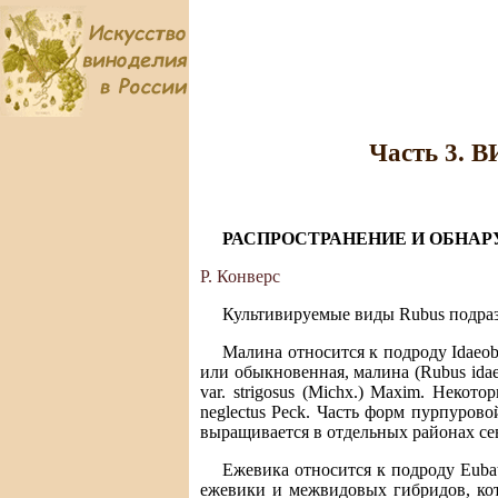
Часть 3
РАСПРОСТРАНЕНИЕ И ОБНАР
Р. Конверс
Культивируемые виды Rubus подраз
Малина относится к подроду Idaeob
или обыкновенная, малина (Rubus idaeu
var. strigosus (Michx.) Maxim. Нек
neglectus Peck. Часть форм пурпур
выращивается в отдельных районах се
Ежевика относится к подроду Eubat
ежевики и межвидовых гибридов, кот