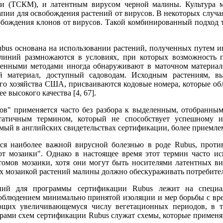
и (ТСКМ), и латентным вирусом черной малины. Культура м
пии для освобождения растений от вирусов. В некоторых случая
бождения клонов от вирусов. Такой комбинированный подход то
us основана на использовании растений, полученных путем инд
линий размножаются в условиях, при которых возможность п
шенными методами иногда обнаруживают в маточном материал
 материал, доступный садоводам. Исходным растениям, вы
ого хозяйства США, присваиваются кодовые номера, которые о
 высокого качества [4, 67].
ов" применяется часто без разбора к выделенным, отобранн
татичным термином, который не способствует успешному и
мый в английских свидетельствах сертификации, более приемлем
ся наиболее важной вирусной болезнью в роде Rubus, проти
от мозаики". Однако в настоящее время этот термин часто и
омов мозаики, хотя они могут быть носителями латентных в
х мозаикой растений малины должно обескураживать потребител
ний для программы сертификации Rubus лежит на специа
облюдением минимально принятой изоляции и мер борьбы с вре
ующих увеличивающемуся числу вегетационных периодов, в т
ами схем сертификации Rubus служат схемы, которые применяю