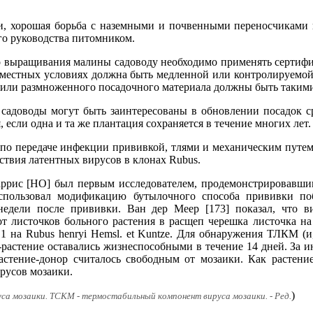
, хорошая борьба с наземными и почвенными переносчиками и
го руководства питомником.
 выращивания малины садоводу необходимо применять сертифиц
 в местных условиях должна быть медленной или контролируем
о или размноженного посадочного материала должны быть такими
 садоводы могут быть заинтересованы в обновлении посадок с
 если одна и та же плантация сохраняется в течение многих лет.
о передаче инфекции прививкой, тлями и механическим путем 
ствия латентных вирусов в клонах Rubus.
рис [НО] был первым исследователем, продемонстрировавшим
спользовал модификацию бутылочного способа прививки по
недели после прививки. Ван дер Меер [173] показал, что в
т листочков больного растения в расщеп черешка листочка на
на Rubus henryi Hemsl. et Kuntze. Для обнаружения ТЛКМ (и
-растение оставались жизнеспособными в течение 14 дней. За и
растение-донор считалось свободным от мозаики. Как растен
русов мозаики.
)
а мозаики. ТСКМ - термостабильный компонент вируса мозаики. - Ред.