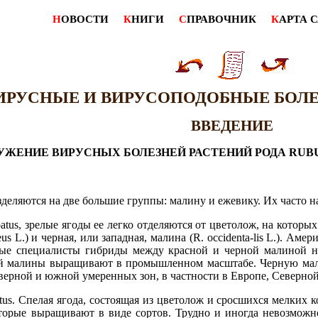
Н
ОВОСТИ
К
НИГИ
С
ПРАВОЧНИК
К
АРТА 
. ВИРУСНЫЕ И ВИРУСОПОДОБНЫЕ БО
ВВЕДЕНИЕ
УЖЕНИЕ ВИРУСНЫХ БОЛЕЗНЕЙ РАСТЕНИЙ РОДА RUBU
деляются на две большие группы: малину и ежевику. Их часто 
atus, зрелые ягоды ее легко отделяются от цветолож, на котор
s L.) и черная, или западная, малина (R. occidenta-lis L.). Ам
оторые специалисты гибриды между красной и черной малиной 
овой малины выращивают в промышленном масштабе. Черную ма
верной и южной умеренных зон, в частности в Европе, Северно
us. Спелая ягода, состоящая из цветолож и сросшихся мелких к
орые выращивают в виде сортов. Трудно и иногда невозможн