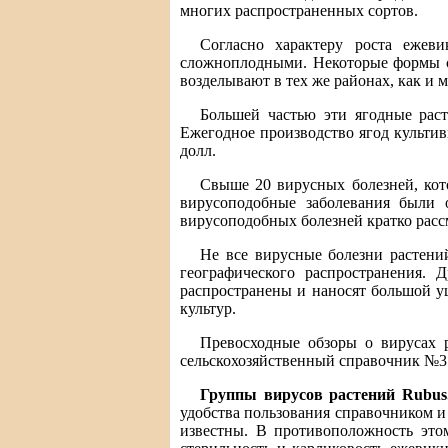
многих распространенных сортов.
Согласно характеру роста ежев
сложноплодными. Некоторые формы с
возделывают в тех же районах, как и м
Большей частью эти ягодные рас
Ежегодное производство ягод культи
долл.
Свыше 20 вирусных болезней, кот
вирусоподобные заболевания были 
вирусоподобных болезней кратко рассм
Не все вирусные болезни растени
географического распространения. 
распространены и наносят большой у
культур.
Превосходные обзоры о вирусах 
сельскохозяйственный справочник №31
Группы вирусов растений Rubus
удобства пользования справочником и
известны. В противоположность этом