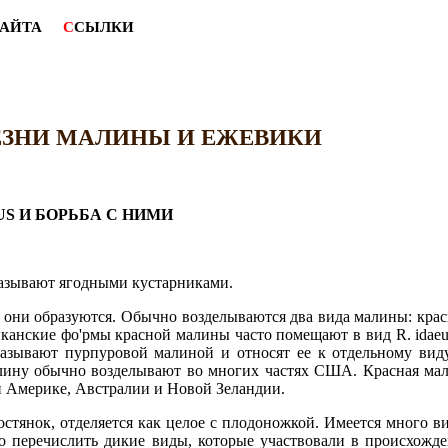
САЙТА
С
СЫЛКИ
ЛЕЗНИ МАЛИНЫ И ЕЖЕВИКИ
S И БОРЬБА С НИМИ
называют ягодными кустарниками.
ых они образуются. Обычно возделываются два вида малины: крас
ериканские фо'рмы красной малины часто помещают в вид R. idaeu
называют пурпуровой малиной и относят ее к отдельному вид
лину обычно возделывают во многих частях США. Красная ма
й Америке, Австралии и Новой Зеландии.
остянок, отделяется как целое с плодоножкой. Имеется много в
о перечислить дикие виды, которые участвовали в происхожд