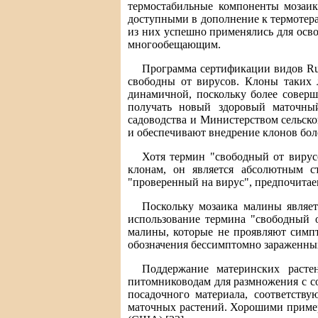
термостабильные компоненты мозаик
доступными в дополнение к термотера
из них успешно применялись для осво
многообещающим.
Программа сертификации видов Rub
свободны от вирусов. Клоны таких 
динамичной, поскольку более совер
получать новый здоровый маточный
садоводства и Министерством сельск
и обеспечивают внедрение клонов более
Хотя термин "свободный от вирус
клонам, он является абсолютным с
"проверенный на вирус", предпочитае
Поскольку мозаика малины являет
использование термина "свободный 
малины, которые не проявляют симпт
обозначения бессимптомно зараженны
Поддержание материнских расте
питомниководам для размножения с с
посадочного материала, соответств
маточных растений. Хорошими пример