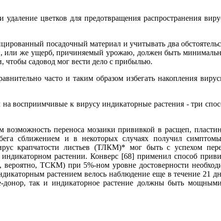
 удаление цветков для предотвращения распространения виру
ированный посадочный материал и учитывать два обстоятельс
ой, или же ущерб, причиняемый урожаю, должен быть минималь
, чтобы садовод мог вести дело с прибылью.
равнительно часто и таким образом избегать накопления виру
на восприимчивые к вирусу индикаторные растения - три спос
 возможность переноса мозаики прививкой в расщеп, пласти
бега сближением и в некоторых случаях получил симптом
ирус крапчатости листьев (ТЛКМ)* мог быть с успехом пер
 индикаторном растении. Конверс [68] применил способ прив
, вероятно, ТСКМ) при 5%-ном уровне достоверности необход
ндикаторным растением велось наблюдение еще в течение 21 дн
ие-донор, так и индикаторное растение должны быть мощным