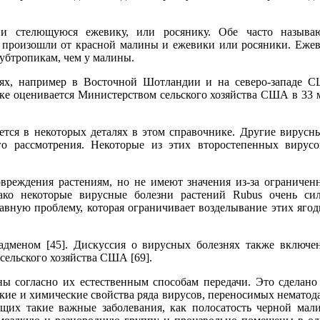
 и стелющуюся ежевику, или росянику. Обе часто называ
 произошли от красной малины и ежевики или росяники. Еже
субтропикам, чем у малины.
тях, например в Восточной Шотландии и на северо-западе 
е оценивается Министерством сельского хозяйства США в 33 
тся в некоторых деталях в этом справочнике. Другие вирусн
го рассмотрения. Некоторые из этих второстепенных вирус
вреждения растениям, но не имеют значения из-за ограничен
нако некоторые вирусные болезни растений Rubus очень си
авную проблему, которая ограничивает возделывание этих яго
дменом [45]. Дискуссия о вирусных болезнях также включе
ельского хозяйства США [69].
 согласно их естественным способам передачи. Это сделано
кие и химические свойства ряда вирусов, переносимых нематод
ющих такие важные заболевания, как полосатость черной мал