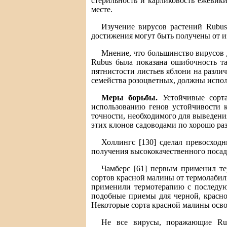
стерильность и карликовость ежевик
месте.
Изучение вирусов растений Rubus
достижения могут быть получены от и
Мнение, что большинство вирусов 
Rubus была показана ошибочность та
пятнистости листьев яблони на разли
семейства розоцветных, должны испол
Меры борьбы.
Устойчивые сорта
использованию генов устойчивости к
точности, необходимого для выведени
этих клонов садоводами по хорошо ра
Холлингс [130] сделал превосходн
получения высококачественного посад
Чамберс [61] первым применил те
сортов красной малины от термолабил
применили термотерапию с последую
подобные приемы для черной, красн
Некоторые сорта красной малины осво
Не все вирусы, поражающие Rub