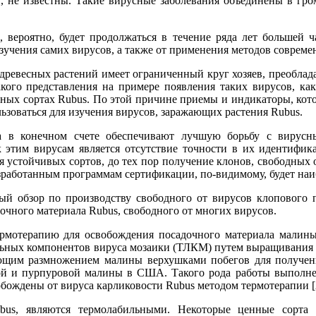
и, не известны. Такие вирусные заболевания объединены в г
, вероятно, будет продолжаться в течение ряда лет большей 
зучения самих вирусов, а также от применения методов совреме
древесных растений имеет ограниченный круг хозяев, преоблад
кого представления на примере появления таких вирусов, как
чных сортах Rubus. По этой причине приемы и индикаторы, ко
ьзоваться для изучения вирусов, заражающих растения Rubus.
 в конечном счете обеспечивают лучшую борьбу с вирусн
 этим вирусам является отсутствие точности в их идентифик
я устойчивых сортов, до тех пор получение клонов, свободных
зработанным программам сертификации, по-видимому, будет наи
ый обзор по производству свободного от вирусов клопового 
очного материала Rubus, свободного от многих вирусов.
рмотерапию для освобождения посадочного материала малины
ьных компонентов вируса мозаики (ТЛКМ) путем выращивания ра
щим размножением малины верхушками побегов для получения 
ой и пурпуровой малины в США. Такого рода работы выполнен
бождены от вируса карликовости Rubus методом термотерапии [
us, являются термолабильными. Некоторые ценные сорта 