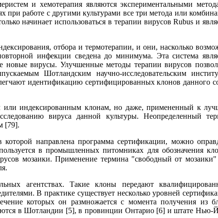
еристем и хемотерапия являются экспериментальными метод
х при работе с другими культурами все три метода или комбин
лько начинает использоваться в терапии вирусов Rubus и явля
ексирования, отбора и термотерапии, и они, насколько возмо
овторной инфекции сведена до минимума. Эта система явля
е новые вирусы. Улучшенные методы терапии вирусов позво
пускаемым Шотландским научно-исследовательским инстит
блегчают идентификацию сертифицированных клонов данного с
ым или индексированным клонам, но даже, примененный к лу
сследованию вируса данной культуры. Неопределенный те
 [79].
в которой направлена программа сертификации, можно оправ
спользуется в промышленных питомниках для обозначения кл
ирусов мозаики. Применение термина "свободный от мозаики"
я.
льных агентствах. Такие клоны передают квалифицирова
дителями. В практике существует несколько уровней сертифик
ечение которых он размножается с момента получения из б
тся в Шотландии [5], в провинции Онтарио [6] и штате Нью-