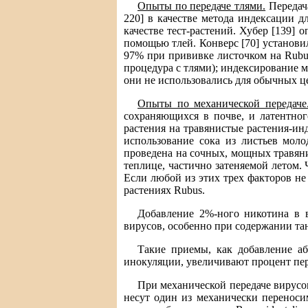
Опыты по передаче тлями.
Передача
220] в качестве метода индексации 
качестве тест-растений. Хубер [139]
помощью тлей. Конверс [70] установи
97% при прививке листочком на Rubus
процедура с тлями); индексирование 
они не использовались для обычных ц
Опыты по механической передаче
сохраняющихся в почве, и латентног
растения на травянистые растения-ин
использование сока из листьев моло
проведена на сочных, мощных травянис
теплице, частично затеняемой летом.
Если любой из этих трех факторов не
растениях Rubus.
Добавление 2%-ного никотина в 
вирусов, особенно при содержании тан
Такие приемы, как добавление аб
инокуляции, увеличивают процент пер
При механической передаче вирусов
несут один из механически переноси