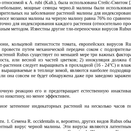
относимой к A. rubi (Kalt.), была использована Стейс-Смитом [
ь небольшие, мощные сеянцы черно.й малины были использова
дозрительных на заболевание растений малины для индексирован
ереносе мозаики малины на черную малину равна 76% по сравнен
точно для индексирования каждого растения (относительно про
жным методом. Известны другие тли-переносчики вирусов Rubus
ни, кольцевой пятнистости томата, европейских вирусов Ru
 провести путем механической передачи соком с подозритель
астений Rubus существует по меньшей мере три важных фактора
оста, или весной из частей цветков; 2) инокуляция должна 
ст-растения следует выращивать в прохладной (16 - 24°С) и вла
я, выращиваемые в теплице зимой, являются наиболее подходящ
или она совсем не будет обнаружена даже при заведомо зараже
лочную реакцию его и предотвращает естественную инактив
но никотину, но менее эффективен.
ьное затенение индикаторных растений на несколько часов п
1. Семена R. occidentalis и, вероятно, других видов Rubus об
тентный вирус черной малины. Эти вирусы являются латентны