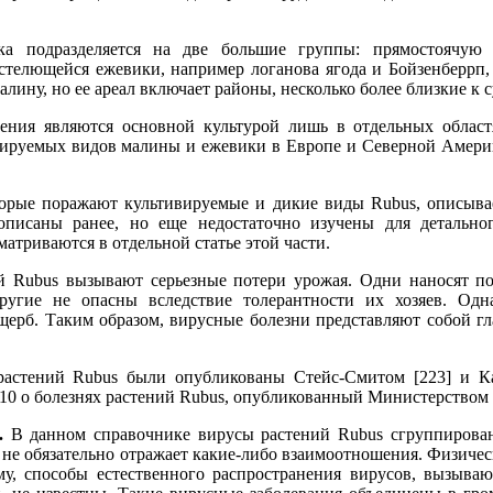
ика подразделяется на две большие группы: прямостоячую
телющейся ежевики, например логанова ягода и Бойзенберрп,
алину, но ее ареал включает районы, несколько более близкие к 
тения являются основной культурой лишь в отдельных облас
вируемых видов малины и ежевики в Европе и Северной Америк
орые поражают культивируемые и дикие виды Rubus, описывае
описаны ранее, но еще недостаточно изучены для детально
атриваются в отдельной статье этой части.
й Rubus вызывают серьезные потери урожая. Одни наносят по
Другие не опасны вследствие толерантности их хозяев. Од
щерб. Таким образом, вирусные болезни представляют собой гл
растений Rubus были опубликованы Стейс-Смитом [223] и Ка
0 о болезнях растений Rubus, опубликованный Министерством с
.
В данном справочнике вирусы растений Rubus сгруппированы
 не обязательно отражает какие-либо взаимоотношения. Физичес
у, способы естественного распространения вирусов, вызыва