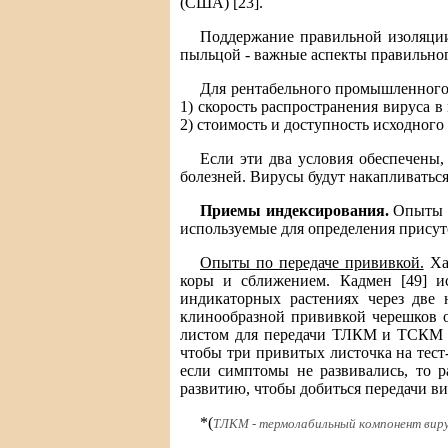
(США) [23].
Поддержание правильной изоляции
пыльцой - важные аспекты правильно
Для рентабельного промышленного
1) скорость распространения вируса
2) стоимость и доступность исходног
Если эти два условия обеспечены,
болезней. Вирусы будут накапливаться,
Приемы индексирования.
Опыты п
используемые для определения присут
Опыты по передаче прививкой.
Хар
коры и сближением. Кадмен [49] и
индикаторных растениях через две 
клинообразной прививкой черешков о
листом для передачи ТЛКМ и ТСКМ 1 
чтобы три привитых листочка на тест
если симптомы не развивались, то 
развитию, чтобы добиться передачи ви
*(
ТЛКМ - термолабильный компонент вирус