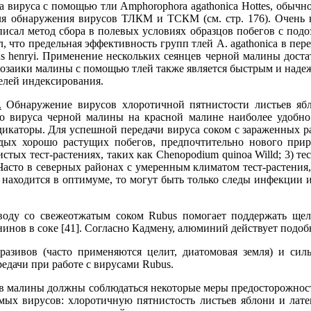
 вируса с помощью тли Amphorophora agathonica Hottes, обычно 
для обнаружения вирусов ТЛКМ и ТСКМ (см. стр. 176). Очен
 описал метод сбора в полевых условиях образцов побегов с по
л, что предельная эффективность групп тлей A. agathonica в п
 henryi. Применение нескольких сеянцев черной малины доста
мозаики малины с помощью тлей также является быстрым и наде
елей индексирования.
.
Обнаружение вирусов хлоротичной пятнистости листьев ябло
о вируса черной малины на красной малине наиболее удобно
дикаторы. Для успешной передачи вируса соком с зараженных р
дых хорошо растущих побегов, предпочтительно нового прир
тых тест-растениях, таких как Chenopodium quinoa Willd; 3) те
 Часто в северных районах с умеренным климатом тест-растени
 находится в оптимуме, то могут быть только следы инфекции 
воду со свежеотжатым соком Rubus помогает поддержать ще
инов в соке [41]. Согласно Кадмену, алюминий действует подоб
разивов (часто применяются целит, диатомовая земля) и сил
едачи при работе с вирусами Rubus.
 малины должны соблюдаться некоторые меры предосторожности. 
мых вирусов: хлоротичную пятнистость листьев яблони и ла