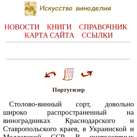
Н
ОВОСТИ
К
НИГИ
С
ПРАВОЧНИК
К
АРТА САЙТА
С
СЫЛКИ
Португизер
Столово-винный сорт, довольно
широко распространенный на
виноградниках Краснодарского и
Ставропольского краев, в Украинской и