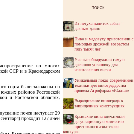
ПОИСК:
Из петуха напиток забыт
давным-давно
Пиво и медовуху приготовили с
помощью дрожжей возрастом
пять тысяч лет
Ученые обнаружили самую
древнюю установку для
аспространение во многих
изготовления виски
ской ССР и в Краснодарском
Уникальный показ современной
техники для виноградарства
ого сорта были заложены на
провела Агрофирма «Южная»
х южных районов Ростовской
ой и Ростовской областях,
Выращивание винограда в
защищенных конструкциях
пускание почек наступает 29
Крымские вина впечатлили
4 сентября) проходит 127 дней
дегустационную комиссию
престижного азиатского
конкурса
абым. Вызревание лоз раннее