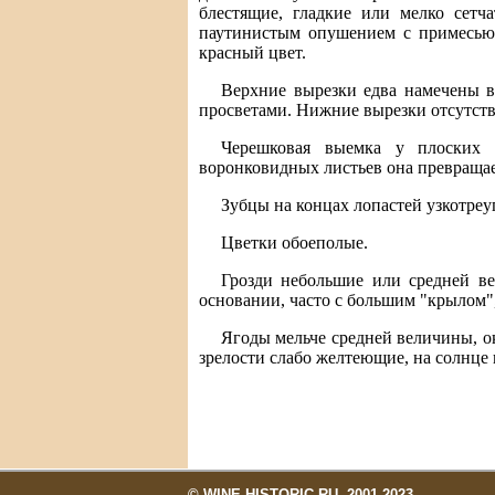
блестящие, гладкие или мелко сетч
паутинистым опушением с примесью 
красный цвет.
Верхние вырезки едва намечены в
просветами. Нижние вырезки отсутств
Черешковая выемка у плоских л
воронковидных листьев она превращае
Зубцы на концах лопастей узкотреу
Цветки обоеполые.
Грозди небольшие или средней ве
основании, часто с большим "крылом"
Ягоды мельче средней величины, ок
зрелости слабо желтеющие, на солнце 
© WINE.HISTORIC.RU, 2001-2023