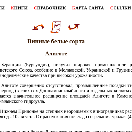
ТИ
К
НИГИ
С
ПРАВОЧНИК
К
АРТА САЙТА
С
СЫЛКИ
Винные белые сорта
Алиготе
 Франции (Бургундия), получил широкое промышленное р
ветского Союза, особенно в Молдавской, Украинской и Грузин
инодельческие качества при высокой урожайности.
 Алиготе совершенно отсутствовал, промышленные посадки эт
период (в совхозах Доншампанкомбината и отдельных колхоза
ается значительное расширение площадей Алиготе в Каменск
млянского гидроузла.
В Нижнем Придонье на степных неорошаемых виноградниках рас
 ягод - 10 августа. От распускания почек до созревания урожая (
условиях и при большой нагрузке кустов урожаем становится сл