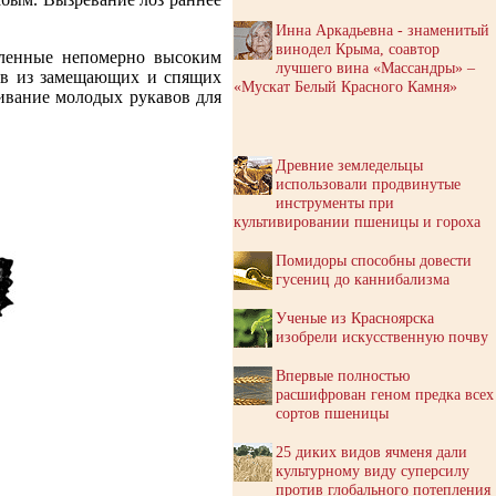
Инна Аркадьевна - знаменитый
винодел Крыма, соавтор
бленные непомерно высоким
лучшего вина «Массандры» –
гов из замещающих и спящих
«Мускат Белый Красного Камня»
ивание молодых рукавов для
Древние земледельцы
использовали продвинутые
инструменты при
культивировании пшеницы и гороха
Помидоры способны довести
гусениц до каннибализма
Ученые из Красноярска
изобрели искусственную почву
Впервые полностью
расшифрован геном предка всех
сортов пшеницы
25 диких видов ячменя дали
культурному виду суперсилу
против глобального потепления