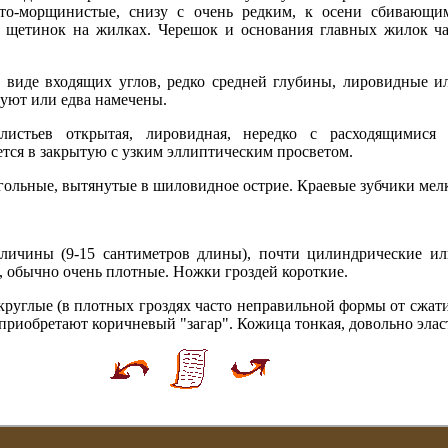
ато-морщинистые, снизу с очень редким, к осени сбивающи
щетинок на жилках. Черешок и основания главных жилок ча
 виде входящих углов, редко средней глубины, лировидные 
уют или едва намечены.
истьев открытая, лировидная, нередко с расходящимися с
тся в закрытую с узким эллиптическим просветом.
гольные, вытянутые в шиловидное острие. Краевые зубчики мелк
личины (9-15 сантиметров длины), почти цилиндрические ил
, обычно очень плотные. Ножки гроздей короткие.
руглые (в плотных гроздях часто неправильной формы от сжатия
приобретают коричневый "загар". Кожица тонкая, довольно элас