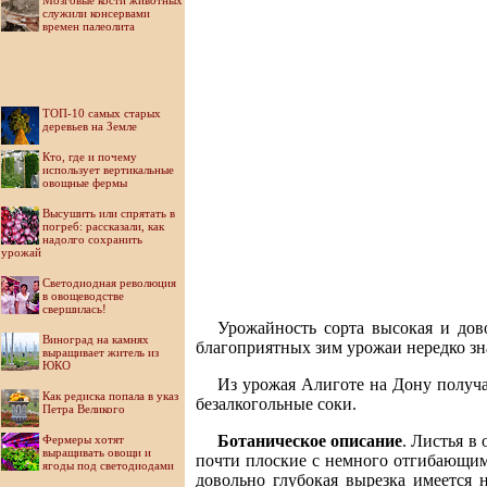
Мозговые кости животных
служили консервами
времен палеолита
ТОП-10 самых старых
деревьев на Земле
Кто, где и почему
использует вертикальные
овощные фермы
Высушить или спрятать в
погреб: рассказали, как
надолго сохранить
урожай
Светодиодная революция
в овощеводстве
свершилась!
Урожайность сорта высокая и дово
Виноград на камнях
благоприятных зим урожаи нередко зн
выращивает житель из
ЮКО
Из урожая Алиготе на Дону получа
Как редиска попала в указ
безалкогольные соки.
Петра Великого
Ботаническое описание
. Листья в
Фермеры хотят
выращивать овощи и
почти плоские с немного отгибающими
ягоды под светодиодами
довольно глубокая вырезка имеется 