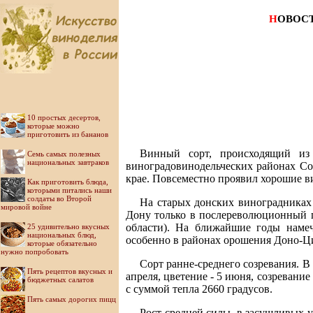
Н
ОВОС
10 простых десертов,
которые можно
приготовить из бананов
Винный сорт, происходящий из
Семь самых полезных
национальных завтраков
виноградовинодельческих районах Со
крае. Повсеместно проявил хорошие в
Как приготовить блюда,
которыми питались наши
солдаты во Второй
На старых донских виноградниках
мировой войне
Дону только в послереволюционный 
области). На ближайшие годы намеч
25 удивительно вкусных
национальных блюд,
особенно в районах орошения Доно-Ци
которые обязательно
нужно попробовать
Сорт ранне-среднего созревания. 
Пять рецептов вкусных и
апреля, цветение - 5 июня, созревание
бюджетных салатов
с суммой тепла 2660 градусов.
Пять самых дорогих пицц
Рост средней силы, в засушливых 