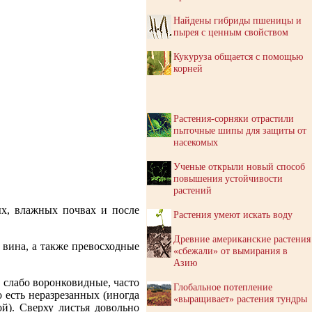
Найдены гибриды пшеницы и
пырея с ценным свойством
Кукуруза общается с помощью
корней
Растения-сорняки отрастили
пыточные шипы для защиты от
насекомых
Ученые открыли новый способ
повышения устойчивости
растений
ых, влажных почвах и после
Растения умеют искать воду
Древние американские растения
 вина, а также превосходные
«сбежали» от вымирания в
Азию
, слабо воронковидные, часто
Глобальное потепление
 есть неразрезанных (иногда
«выращивает» растения тундры
й). Сверху листья довольно