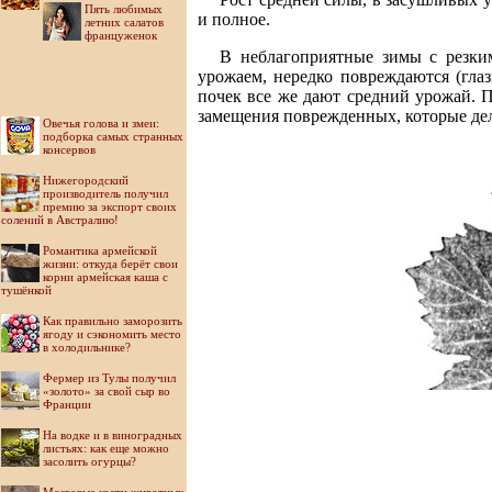
Пять любимых
и полное.
летних салатов
француженок
В неблагоприятные зимы с резки
урожаем, нередко повреждаются (гла
почек все же дают средний урожай. 
замещения поврежденных, которые де
Овечья голова и змеи:
подборка самых странных
консервов
Нижегородский
производитель получил
премию за экспорт своих
солений в Австралию!
Романтика армейской
жизни: откуда берёт свои
корни армейская каша с
тушёнкой
Как правильно заморозить
ягоду и сэкономить место
в холодильнике?
Фермер из Тулы получил
«золото» за свой сыр во
Франции
На водке и в виноградных
листьях: как еще можно
засолить огурцы?