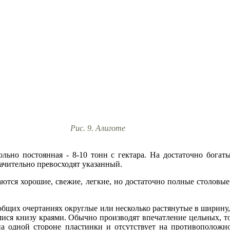
Рис. 9. Алиготе
льно постоянная - 8-10 тонн с гектара. На достаточно богат
ачительно превосходят указанный.
ются хорошие, свежие, легкие, но достаточно полные столовые
 общих очертаниях округлые или несколько растянутые в ширину
ся книзу краями. Обычно производят впечатление цельных, то
на одной стороне пластинки и отсутствует на противоположно