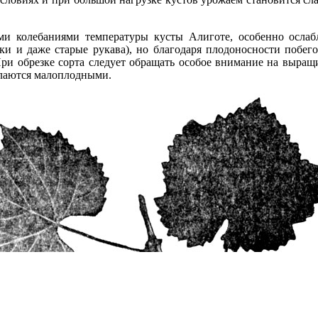
ми колебаниями температуры кусты Алиготе, особенно осла
зки и даже старые рукава), но благодаря плодоносности побе
При обрезке сорта следует обращать особое внимание на выращ
лаются малоплодными.