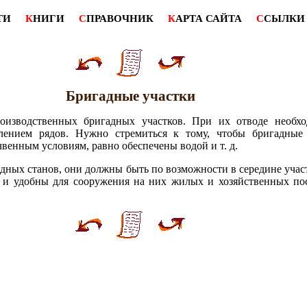
ТИ
К
НИГИ
С
ПРАВОЧНИК
К
АРТА САЙТА
С
СЫЛКИ
Бригадные участки
изводственных бригадных участков. При их отводе необхо
влением рядов. Нужно стремиться к тому, чтобы бригадные
енным условиям, равно обеспечены водой и т. д.
адных станов, они должны быть по возможности в середине учас
й и удобны для сооружения на них жилых и хозяйственных по