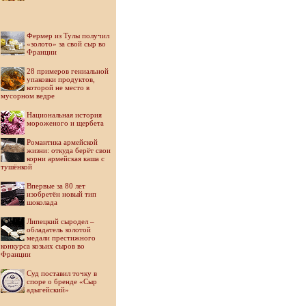
Фермер из Тулы получил
«золото» за свой сыр во
Франции
28 примеров гениальной
упаковки продуктов,
которой не место в
мусорном ведре
Национальная история
мороженого и щербета
Романтика армейской
жизни: откуда берёт свои
корни армейская каша с
тушёнкой
Впервые за 80 лет
изобретён новый тип
шоколада
Липецкий сыродел –
обладатель золотой
медали престижного
конкурса козьих сыров во
Франции
Суд поставил точку в
споре о бренде «Сыр
адыгейский»