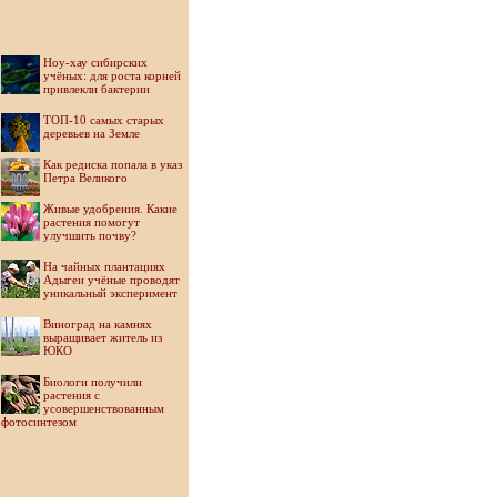
Ноу-хау сибирских
учёных: для роста корней
привлекли бактерии
ТОП-10 самых старых
деревьев на Земле
Как редиска попала в указ
Петра Великого
Живые удобрения. Какие
растения помогут
улучшить почву?
На чайных плантациях
Адыгеи учёные проводят
уникальный эксперимент
Виноград на камнях
выращивает житель из
ЮКО
Биологи получили
растения с
усовершенствованным
фотосинтезом