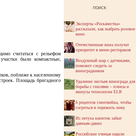
ПОИСК:
Эксперты «Роскачества»
рассказали, как выбрать розовое
вино
Отечественные вина получат
приоритет в меню ресторанов
димо считаться с рельефом
 участки были компактные,
Воздушный шар с датчиками,
поможет следить за
виноградником
тков, поближе к населенному
строек. Площадь бригадного
Удаление листьев винограда для
борьбы с гнилями – плюсы и
минусы технологии ELR
6 рецептов глинтвейна, чтобы
согреться и пережить зиму
Из петуха напиток забыт
давным-давно
Российские ученые нашли