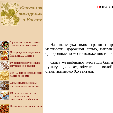
Н
ОВОС
6 рецептов для тех, кому
На плане указывают границы про
надоела просто гречка
местности, дорожной сетью, напра
Пять рецептов вкусных и
однородные по местоположению и почв
бюджетных салатов
Сразу же выбирают места для бриг
10 рецептов вкуснейших
завтраков из овсянки
пункту и дорогам, обеспечены водо
стана примерно 0,5 гектара.
Топ-10 видов итальянской
пасты по форме
Самые полезные виды
завтрака для кишечника
10 простых десертов,
которые можно
приготовить из бананов
Пять самых дорогих пицц