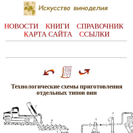
Н
ОВОСТИ
К
НИГИ
С
ПРАВОЧНИК
К
АРТА САЙТА
С
СЫЛКИ
Технологические схемы приготовления
отдельных типов вин