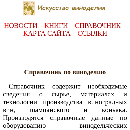
Н
ОВОСТИ
К
НИГИ
С
ПРАВОЧНИК
К
АРТА САЙТА
С
СЫЛКИ
Справочник по виноделию
Справочник содержит необходимые
сведения о сырье, материалах и
технологии производства виноградных
вин, шампанского и коньяка.
Производятся справочные данные по
оборудованию винодельческих