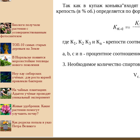
Так как в купаж коньяка"входят
крепость (в % об.) определяется по фо
Биологи получили
растения с
усовершенствованным
фотосинтезом
где К
, К
К
и К
- крепости соот
1
2
3
n
ТОП-10 самых старых
деревьев на Земле
а, b, с и n - процентное соотноше
В Норильске появятся
морозостойкие теплицы
3. Необходимое количество спирто
нового поколения
Ноу-хау сибирских
V
c
учёных: для роста корней
привлекли бактерии
На чайных плантациях
Адыгеи учёные проводят
уникальный эксперимент
Живые удобрения. Какие
растения помогут
улучшить почву?
Как редиска попала в указ
Петра Великого