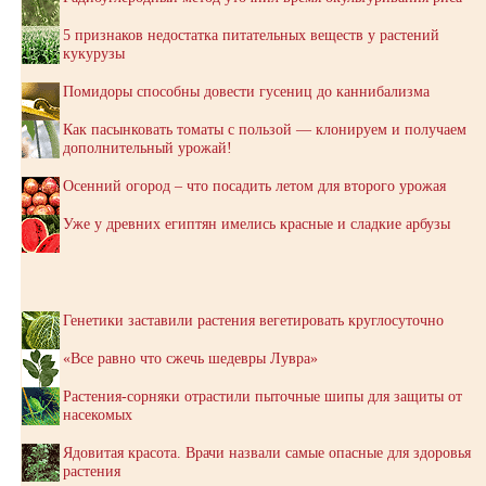
5 признаков недостатка питательных веществ у растений
кукурузы
Помидоры способны довести гусениц до каннибализма
Как пасынковать томаты с пользой — клонируем и получаем
дополнительный урожай!
Осенний огород – что посадить летом для второго урожая
Уже у древних египтян имелись красные и сладкие арбузы
Генетики заставили растения вегетировать круглосуточно
«Все равно что сжечь шедевры Лувра»
Растения-сорняки отрастили пыточные шипы для защиты от
насекомых
Ядовитая красота. Врачи назвали самые опасные для здоровья
растения