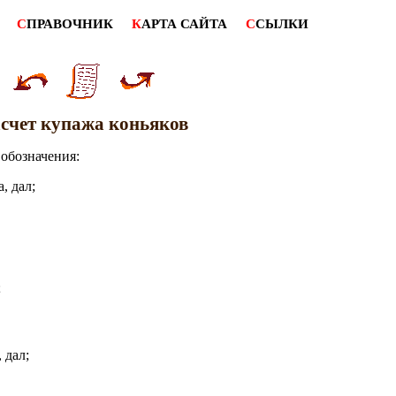
С
ПРАВОЧНИК
К
АРТА САЙТА
С
СЫЛКИ
счет купажа коньяков
обозначения:
, дал;
;
 дал;