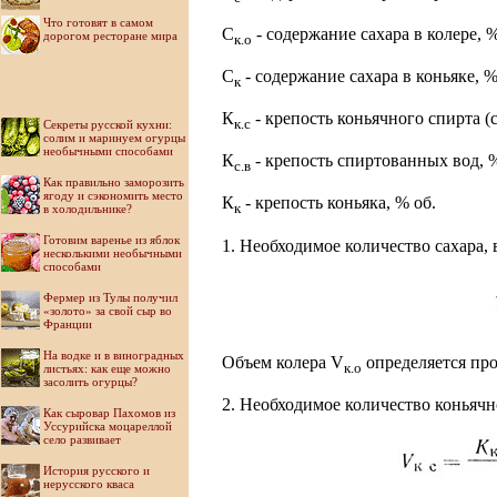
Что готовят в самом
С
- содержание сахара в колере, %
дорогом ресторане мира
к.о
С
- содержание сахара в коньяке, %
к
К
- крепость коньячного спирта (
к.с
Секреты русской кухни:
солим и маринуем огурцы
необычными способами
К
- крепость спиртованных вод, %
с.в
Как правильно заморозить
ягоду и сэкономить место
К
- крепость коньяка, % об.
к
в холодильнике?
Готовим варенье из яблок
1. Необходимое количество сахара,
несколькими необычными
способами
Фермер из Тулы получил
«золото» за свой сыр во
Франции
На водке и в виноградных
Объем колера V
определяется пр
к.о
листьях: как еще можно
засолить огурцы?
2. Необходимое количество коньячн
Как сыровар Пахомов из
Уссурийска моцареллой
село развивает
История русского и
нерусского кваса