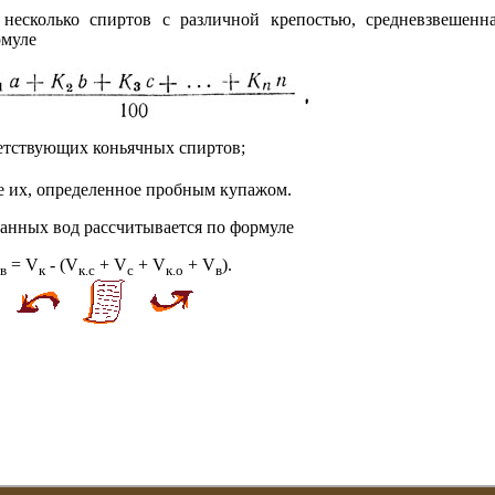
 несколько спиртов с различной крепостью, средневзвешенн
рмуле
ветствующих коньячных спиртов;
ние их, определенное пробным купажом.
ванных вод рассчитывается по формуле
= V
- (V
+ V
+ V
+ V
).
.в
к
к.с
с
к.о
в