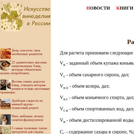
Н
ОВОСТИ
К
НИГИ
Ра
День спагетти: пять
Для расчета принимаем следующие 
необычных рецептов
25 удивительно вкусных
V
- заданный объем купажа коньяка
к
национальных блюд,
которые обязательно
нужно попробовать
V
- объем сахарного сиропа, дал;
c
Восемь самых дорогих
блюд, отведать которые
V
- объем колера, дал;
к.о
решатся только настоящие
транжиры
V
- объем коньячного спирта, дал
к.с
Арабская сладость из
манной крупы -
пошаговый рецепт
V
- объем спиртованных вод, дал;
с.в
Пять любимых летних
V
- объем дистиллированной воды,
салатов француженок
в
5 самых полезных типов
С
- содержание сахара в сиропе, %;
продуктов для сердца
с