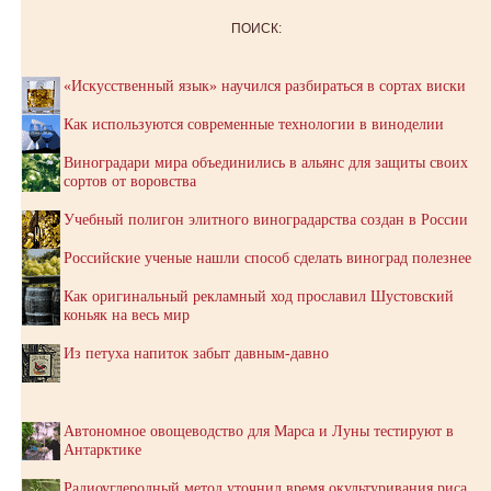
ПОИСК:
«Искусственный язык» научился разбираться в сортах виски
Как используются современные технологии в виноделии
Виноградари мира объединились в альянс для защиты своих
сортов от воровства
Учебный полигон элитного виноградарства создан в России
Российские ученые нашли способ сделать виноград полезнее
Как оригинальный рекламный ход прославил Шустовский
коньяк на весь мир
Из петуха напиток забыт давным-давно
Автономное овощеводство для Марса и Луны тестируют в
Антарктике
Радиоуглеродный метод уточнил время окультуривания риса