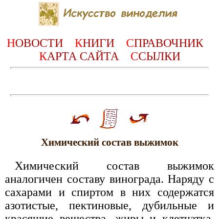
Н
ОВОСТИ
К
НИГИ
С
ПРАВОЧНИК
К
АРТА САЙТА
С
СЫЛКИ
Химический состав выжимок
Химический состав выжимок
аналогичен составу винограда. Наряду с
сахарами и спиртом в них содержатся
азотистые, пектиновые, дубильные и
красящие вещества, жиры и клетчатка.