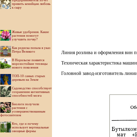
Предприниматель хочет
привить кенийцам любовь
к сыру
Живые удобрения. Какие
растения помогут
улучшить почву?
Как редиска попала в указ
Петра Великого
Линия розлива и оформления вин по
В Норильске появятся
Техническая характеристика машин
морозостойкие теплицы
нового поколения
Головной завод-изготовитель лини
ТОП-10 самых старых
деревьев на Земле
Садоводство способствует
сохранению когнитивных
способностей мозга
Биологи получили
растения с
усовершенствованным
фотосинтезом
Кто, где и почему
использует вертикальные
овощные фермы