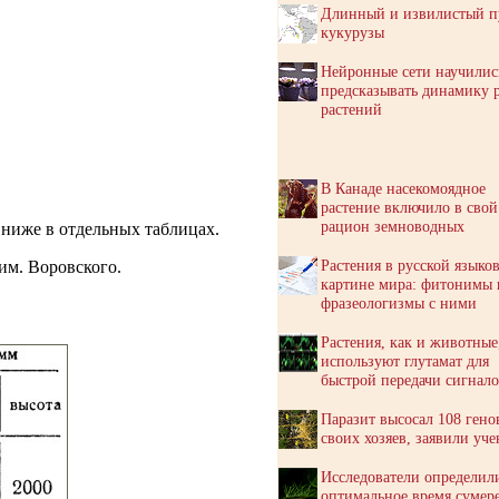
Длинный и извилистый п
кукурузы
Нейронные сети научилис
предсказывать динамику 
растений
В Канаде насекомоядное
растение включило в свой
рацион земноводных
 ниже в отдельных таблицах.
Растения в русской языко
им. Воровского.
картине мира: фитонимы 
фразеологизмы с ними
Растения, как и животные
используют глутамат для
быстрой передачи сигнал
Паразит высосал 108 гено
своих хозяев, заявили уч
Исследователи определил
оптимальное время сумере