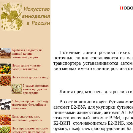
Н
ОВ
Арабская сладость из
Поточные линии розлива тихих 
манной крупы -
пошаговый рецепт
поточные линии составляются из ма
транспортера устанавливаются авто
Новая диета «пеган»:
винзаводах имеются линии розлива от
палео и веганство
Пять самых дорогих пицц
5 самых полезных
типов продуктов
Линия предназначена для розлива 
для сердца
3D-принтер даёт свободу
В состав линии входят: бутылкомо
творчеству бельгийских
автомат Б2-ВУА для укупорки бутыло
шоколатье
пищевыми жидкостями, автомат А1-ВФ
День спагетти: пять
этикетировочный автомат ВЭМ, транс
необычных рецептов
Б2-ВИП, стол-накопитель Б2-ВИБ, ком
бумагу, шкаф электрооборудования Б
Пять продуктов, которые
нельзя есть на голодный