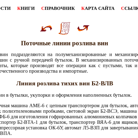
ОСТИ
К
НИГИ
С
ПРАВОЧНИК
К
АРТА САЙТА
С
СЫЛ
Поточные линии розлива вин
вин подразделяются на полумеханизированные и механизир
шин с ручной передачей бутылок. В механизированных поточ
маты, которые производят все операции как с пустыми, так
ечественного производства и импортные.
Линия розлива тихих вин Б2-ВЛВ
вин в бутылки, укупорки и оформления наполненных бутылок.
ечная машина АМЕ-6 с цепным транспортером для бутылок, авт
к полиэтиленовыми пробками, световой экран Б2-ВСЭ, машина
Б-6 для изготовления гофрированных алюминиевых колпачков 
портер Б2-ВТА-1 для бутылок, транспортер ВЯА-6 для ящиков
прессорная установка ОК-6У, автомат Л5-ВЗП для завертывани
2-ВПА.