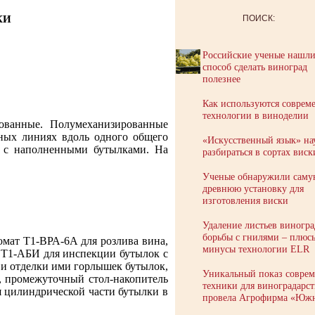
КИ
ПОИСК:
Российские ученые нашл
способ сделать виноград
полезнее
Как используются соврем
технологии в виноделии
ованные. Полумеханизированные
ных линиях вдоль одного общего
«Искусственный язык» на
 и с наполненными бутылками. На
разбираться в сортах виск
Ученые обнаружили саму
древнюю установку для
изготовления виски
Удаление листьев виногра
борьбы с гнилями – плюс
омат Т1-ВРА-6А для розлива вина,
минусы технологии ELR
 Т1-АБИ для инспекции бутылок с
и отделки ими горлышек бутылок,
Уникальный показ совре
, промежуточный стол-накопитель
техники для виноградарст
я цилиндрической части бутылки в
провела Агрофирма «Юж