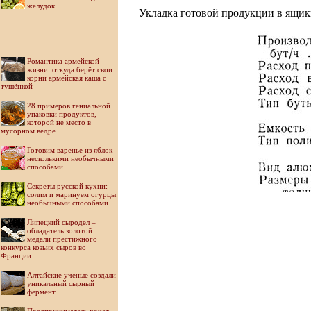
желудок
Укладка готовой продукции в ящик
Романтика армейской
жизни: откуда берёт свои
корни армейская каша с
тушёнкой
28 примеров гениальной
упаковки продуктов,
которой не место в
мусорном ведре
Готовим варенье из яблок
несколькими необычными
способами
Секреты русской кухни:
солим и маринуем огурцы
необычными способами
Липецкий сыродел –
обладатель золотой
медали престижного
конкурса козьих сыров во
Франции
Алтайские ученые создали
уникальный сырный
фермент