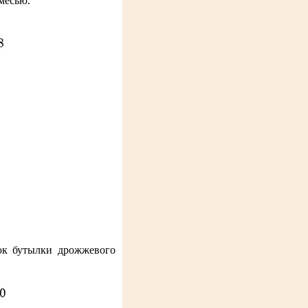
месью.
ок бутылки дрожжевого