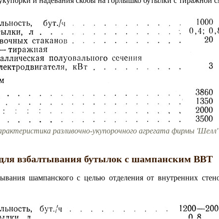
 укупорки и надевания скобы на горлышко бутылки с тиражной с
характеристика разливочно-укупорочного агрегата фирмы 'Шелл'
ля взбалтывания бутылок с шампанским ВВТ
тывания шампанского с целью отделения от внутренних стен