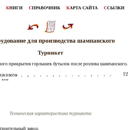
К
НИГИ
С
ПРАВОЧНИК
К
АРТА САЙТА
С
СЫЛКИ
удование для производства шампанского
Турникет
ного прикрытия горлышек бутылок после розлива шампанского.
Техническая характеристика турникета
троительный завод.