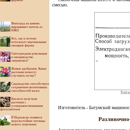
фермент
смесью.
Виноград на камнях
выращивает житель из
ЮКО
Кто, где и почему
использует вертикальные
овощные фермы
Светодиодная революция
в овощеводстве
свершилась!
Живые удобрения. Какие
растения помогут
улучшить почву?
Садоводство способствует
сохранению когнитивных
способностей мозга
Табл
Биологи получили
растения с
усовершенствованным
Изготовитель - Батумский машинос
фотосинтезом
В Норильске появятся
Разливочно
морозостойкие теплицы
нового поколения