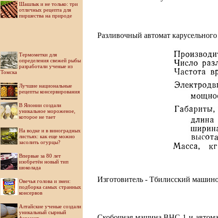
Шашлык и не только: три
отличных рецепта для
пиршества на природе
Разливочный автомат карусельного
Термометки для
определения свежей рыбы
разработали ученые из
Томска
Лучшие национальные
рецепты консервирования
В Японии создали
уникальное мороженое,
которое не тает
На водке и в виноградных
листьях: как еще можно
засолить огурцы?
Впервые за 80 лет
изобретён новый тип
шоколада
Изготовитель - Тбилисский машино
Овечья голова и змеи:
подборка самых странных
консервов
Алтайские ученые создали
уникальный сырный
Скобочная машина ВНС-1 и автома