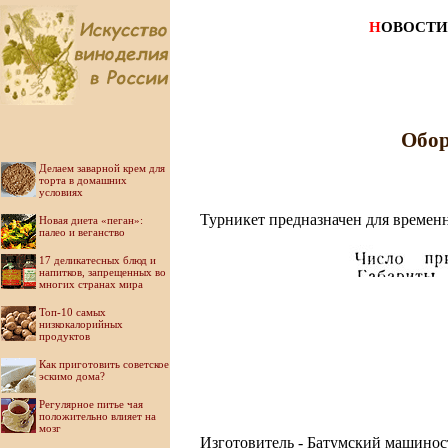
Н
ОВОСТИ
Обор
Делаем заварной крем для
торта в домашних
условиях
Турникет предназначен для времен
Новая диета «пеган»:
палео и веганство
17 деликатесных блюд и
напитков, запрещенных во
многих странах мира
Топ-10 самых
низкокалорийных
продуктов
Как приготовить советское
эскимо дома?
Регулярное питье чая
положительно влияет на
мозг
Изготовитель - Батумский машинос