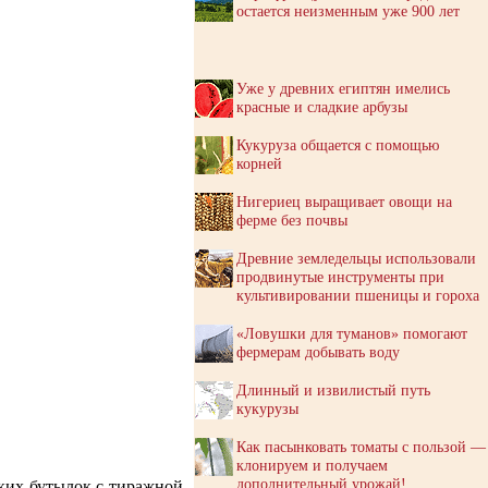
остается неизменным уже 900 лет
Уже у древних египтян имелись
красные и сладкие арбузы
Кукуруза общается с помощью
корней
Нигериец выращивает овощи на
ферме без почвы
Древние земледельцы использовали
продвинутые инструменты при
культивировании пшеницы и гороха
«Ловушки для туманов» помогают
фермерам добывать воду
Длинный и извилистый путь
кукурузы
Как пасынковать томаты с пользой —
клонируем и получаем
дополнительный урожай!
ких бутылок с тиражной