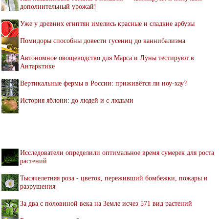
дополнительный урожай!
Уже у древних египтян имелись красные и сладкие арбузы
Помидоры способны довести гусениц до каннибализма
Автономное овощеводство для Марса и Луны тестируют в
Антарктике
Вертикальные фермы в России: приживётся ли ноу-хау?
История яблони: до людей и с людьми
Исследователи определили оптимальное время сумерек для роста
растений
Тысячелетняя роза - цветок, переживший бомбежки, пожары и
разрушения
За два с половиной века на Земле исчез 571 вид растений