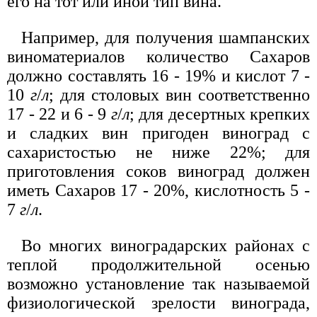
его на тот или иной тип вина.
Например, для получения шампанских
виноматериалов количество Сахаров
должно составлять 16 - 19% и кислот 7 -
10
г
/
л
; для столовых вин соответственно
17 - 22 и 6 - 9
г
/
л
; для десертных крепких
и сладких вин пригоден виноград с
сахаристостью не ниже 22%; для
приготовления соков виноград должен
иметь Сахаров 17 - 20%, кислотность 5 -
7
г
/
л
.
Во многих виноградарских районах с
теплой продолжительной осенью
возможно установление так называемой
физиологической зрелости винограда,