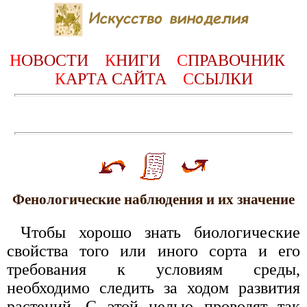
Н
ОВОСТИ
К
НИГИ
С
ПРАВОЧНИК
К
АРТА САЙТА
С
СЫЛКИ
Фенологические наблюдения и их значение
Чтобы хорошо знать биологические
свойства того или иного сорта и его
требования к условиям среды,
необходимо следить за ходом развития
растений. С этой целью проводят так