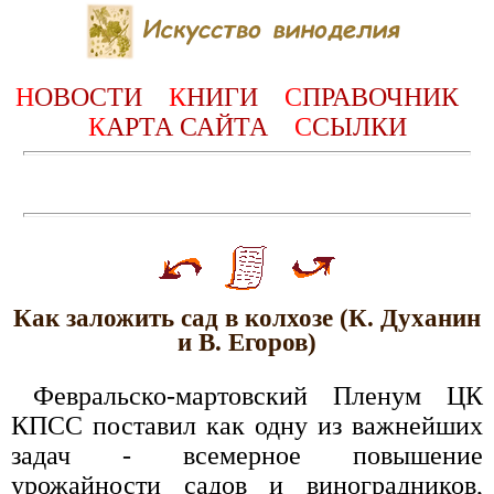
Н
ОВОСТИ
К
НИГИ
С
ПРАВОЧНИК
К
АРТА САЙТА
С
СЫЛКИ
Как заложить сад в колхозе (К. Духанин
и В. Егоров)
Февральско-мартовский Пленум ЦК
КПСС поставил как одну из важнейших
задач - всемерное повышение
урожайности садов и виноградников,