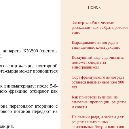
ПОИСК:
Эксперты «Роскачества»
рассказали, как выбрать розовое
вино
Выращивание винограда в
защищенных конструкциях
, аппараты КУ-500 (системы
.
Воздушный шар с датчиками,
поможет следить за
ого спирта-сырца повторной
виноградником
та-сырца может проводиться
Сорт французского винограда
остается неизменным уже 900
 виноматериалу; после 5-6-
лет
днюю фракцию отбирают как
Как приготовить виски из
самогона: пропорции, рецепты
гона перегоняют вторично с
и советы
тового погонов передают на
Не пьянки ради, а забавы для:
рецепты изысканных
ракция.
алкогольных блюд и напитков