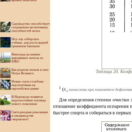
времен палеолита
Садоводство способствует
сохранению когнитивных
способностей мозга
Ноу-хау сибирских
учёных: для роста корней
привлекли бактерии
Виноград на камнях
выращивает житель из
ЮКО
Как редиска попала в указ
Таблица 20. Коэф
Петра Великого
Новые сорта голубики
перспективны на
1
европейском рынке
(
К
вычислены при показателе дефлегма
и
В Норильске появятся
Для определения степени очистки 
морозостойкие теплицы
нового поколения
отношение коэффициента испарения п
Светодиодная революция
быстрее спирта и собираться в первых
в овощеводстве
свершилась!