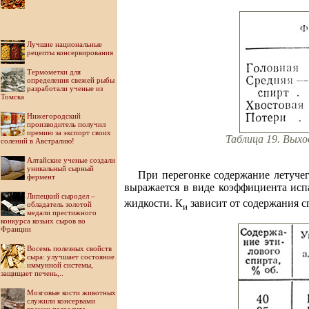
Лучшие национальные
рецепты консервирования
Термометки для
определения свежей рыбы
разработали ученые из
Томска
Нижегородский
производитель получил
премию за экспорт своих
Таблица 19. Выхо
солений в Австралию!
Алтайские ученые создали
уникальный сырный
При перегонке содержание летучег
фермент
выражается в виде коэффициента исп
Липецкий сыродел –
жидкости. К
зависит от содержания с
обладатель золотой
и
медали престижного
конкурса козьих сыров во
Франции
Восемь полезных свойств
сыра: улучшает состояние
иммунной системы,
защищает печень,..
Мозговые кости животных
служили консервами