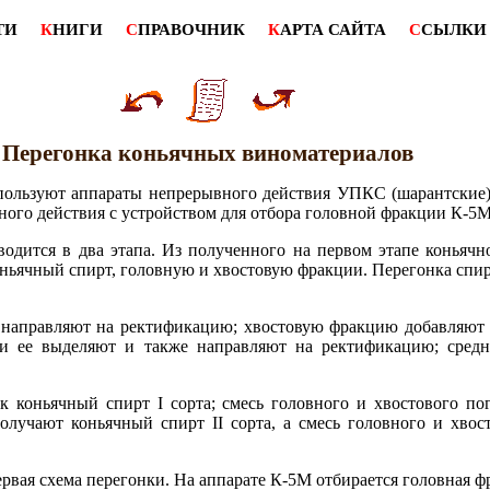
ТИ
К
НИГИ
С
ПРАВОЧНИК
К
АРТА САЙТА
С
СЫЛКИ
Перегонка коньячных виноматериалов
пользуют аппараты непрерывного действия УПКС (шарантские)
ного действия с устройством для отбора головной фракции К-5М
одится в два этапа. Из полученного на первом этапе коньячн
ньячный спирт, головную и хвостовую фракции. Перегонка спир
направляют на ректификацию; хвостовую фракцию добавляют к
ции ее выделяют и также направляют на ректификацию; сре
 коньячный спирт I сорта; смесь головного и хвостового по
олучают коньячный спирт II сорта, а смесь головного и хвос
рвая схема перегонки. На аппарате К-5М отбирается головная ф