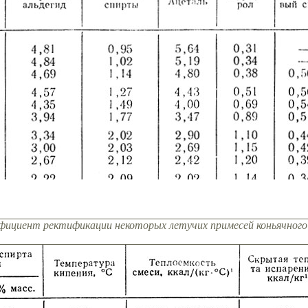
ффициент ректификации некоторых летучих примесей коньячног