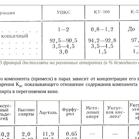
д фракций дистиллята на различных аппаратах (в % безводного
о компонента (примеси) в парах зависит от концентрации его 
арения К
, показывающего отношение содержания компонента 
и
пирта в перегоняемом вине.