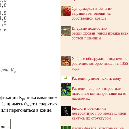
Супермаркет в Бельгии
выращивает овощи на
собственной крыше
Впервые полностью
расшифрован геном предка всех
сортов пшеницы
Учёные обнаружили подземное
растение, которое искали с 1866
года
пирта К
и
Растения умеют искать воду
Растения-сорняки отрастили
пыточные шипы для защиты от
тификации К
, показывающим
насекомых
р
 1, примесь будет испаряться
Биологи объяснили
 или перегоняться в конце.
невероятную прочность шипов
кактуса их структурой
Десять фактов, которые вы не