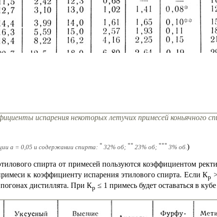
фициенты испарения некоторых летучих примесей коньячного с
*
**
***
)
ции а = 0,05 и содержании спирта:
32% об;
23% об;
3% об.
этилового спирта от примесей пользуются коэффициентом рек
римеси к коэффициенту испарения этилового спирта. Если К
>
р
 погонах дистиллята. При К
≤ 1 примесь будет оставаться в кубе
р