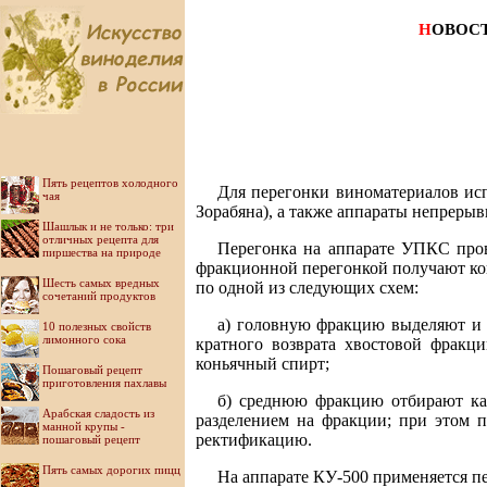
Н
ОВОС
Пять рецептов холодного
Для перегонки виноматериалов ис
чая
Зорабяна), а также аппараты непрерыв
Шашлык и не только: три
отличных рецепта для
Перегонка на аппарате УПКС пров
пиршества на природе
фракционной перегонкой получают ко
Шесть самых вредных
по одной из следующих схем:
сочетаний продуктов
а) головную фракцию выделяют и 
10 полезных свойств
лимонного сока
кратного возврата хвостовой фрак
коньячный спирт;
Пошаговый рецепт
приготовления пахлавы
б) среднюю фракцию отбирают как
Арабская сладость из
разделением на фракции; при этом п
манной крупы -
ректификацию.
пошаговый рецепт
Пять самых дорогих пицц
На аппарате КУ-500 применяется пе