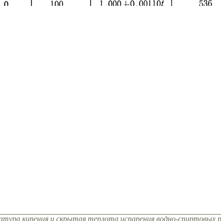
ратура кипения и скрытая теплота испарения водно-спиртовых 