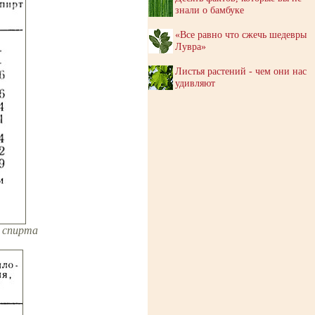
знали о бамбуке
«Все равно что сжечь шедевры
Лувра»
Листья растений - чем они нас
удивляют
о спирта