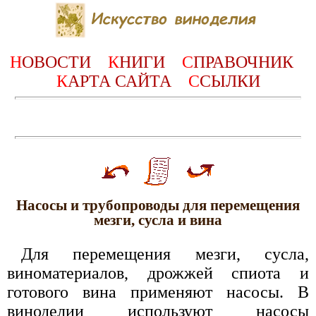
Н
ОВОСТИ
К
НИГИ
С
ПРАВОЧНИК
К
АРТА САЙТА
С
СЫЛКИ
Насосы и трубопроводы для перемещения
мезги, сусла и вина
Для перемещения мезги, сусла,
виноматериалов, дрожжей спиота и
готового вина применяют насосы. В
виноделии используют насосы