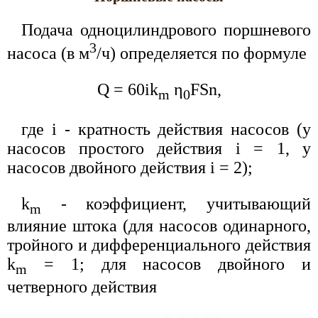
Подача одноцилиндрового поршневого
3
насоса (в м
/ч) определяется по формуле
Q = 60ik
η
FSn,
m
0
где i - кратность действия насосов (у
насосов простого действия i = 1, у
насосов двойного действия i = 2);
k
- коэффициент, учитывающий
m
влияние штока (для насосов одинарного,
тройного и дифференциального действия
k
= 1; для насосов двойного и
m
четверного действия