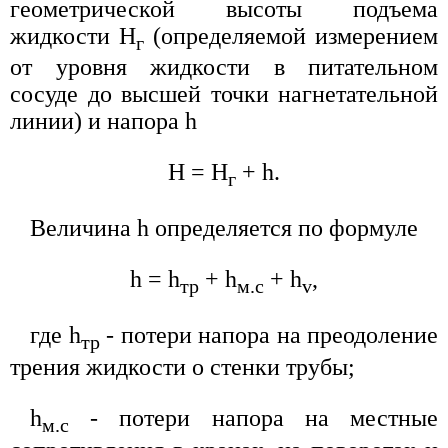
геометрической высоты подъема
жидкости Н
(определяемой измерением
г
от уровня жидкости в питательном
сосуде до высшей точки нагнетательной
линии) и напора h
Н = Н
+ h.
г
Величина h определяется по формуле
h = h
+ h
+ h
,
тp
м.c
v
где h
- потери напора на преодоление
тp
трения жидкости о стенки трубы;
h
- потери напора на местные
м.с