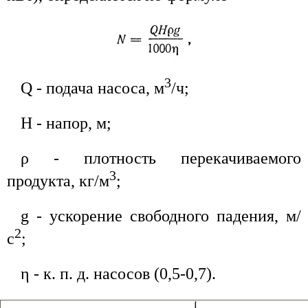
3
Q - подача насоса, м
/ч;
H - напор, м;
ρ - плотность перекачиваемого
3
продукта, кг/м
;
g - ускорение свободного падения, м/
2
с
;
η - к. п. д. насосов (0,5-0,7).