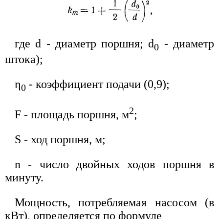
где d - диаметр поршня; d
- диаметр
0
штока);
η
- коэффициент подачи (0,9);
0
2
F - площадь поршня, м
;
S - ход поршня, м;
n - число двойных ходов поршня в
минуту.
Мощность, потребляемая насосом (в
кВт), определяется по формуле