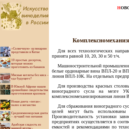
Н
ОВ
Комплексномеханиз
«Солнечную» кулинарию
Для всех технологических напра
представили в Китае
принята равной 10, 20, 30 и 50 т/ч.
10 простых десертов,
которые можно
Машиностроительной промышленнос
приготовить из бананов
белые ординарные вина ВПЛ-20 и ВПЛ-
Мясные котлеты без мяса –
линия ВПЛ-10К. На отдельных предпр
еда будущего?
Для производства красных столо
В Южной Африке нашли
древнейшие свидетельства
виноградного сусла на мезге УК
приготовления крахмала
комплексномеханизированная линия 
Новая диета «пеган»:
палео и веганство
Для сбраживания виноградного сус
целей могут быть использованы 
Средиземноморская диета
Производительность установки зав
– лучший тип питания
предприятиях осуществляется в соот
Арабская сладость из
емкостей и рекомендациями по техно
манной крупы -