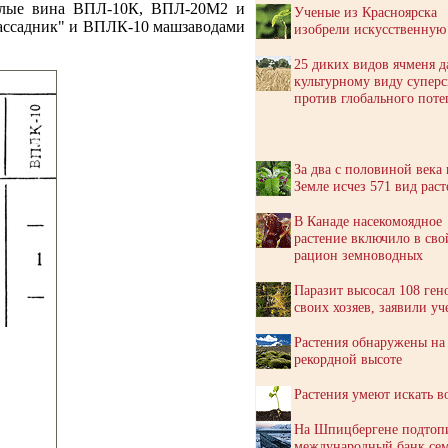
белые вина ВПЛ-10К, ВПЛ-20М2 и
Ученые из Красноярска
ассадник" и ВПЛК-10 машзаводами
изобрели искусственную
25 диких видов ячменя д
культурному виду супер
против глобального поте
За два с половиной века 
Земле исчез 571 вид рас
В Канаде насекомоядное
растение включило в сво
рацион земноводных
Паразит высосал 108 ген
своих хозяев, заявили у
Растения обнаружены на
рекордной высоте
Растения умеют искать в
На Шпицбергене подтоп
международный банк се