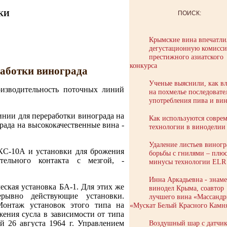
КИ
ПОИСК:
Крымские вина впечатли
дегустационную комисс
престижного азиатского
конкурса
аботки винограда
Ученые выяснили, как в
оизводительность поточных линий
на похмелье последовате
употребления пива и ви
ии для переработки винограда на
Как используются совре
рада на высококачественные вина -
технологии в виноделии
Удаление листьев виногр
КС-10А и установки для брожения
борьбы с гнилями – плю
ельного контакта с мезгой, -
минусы технологии ELR
Инна Аркадьевна - знам
еская установка БА-1. Для этих же
винодел Крыма, соавтор
ерывно действующие установки.
лучшего вина «Массандр
Монтаж установок этого типа на
«Мускат Белый Красного Камн
ения сусла в зависимости от типа
Воздушный шар с датчик
й 26 августа 1964 г. Управлением