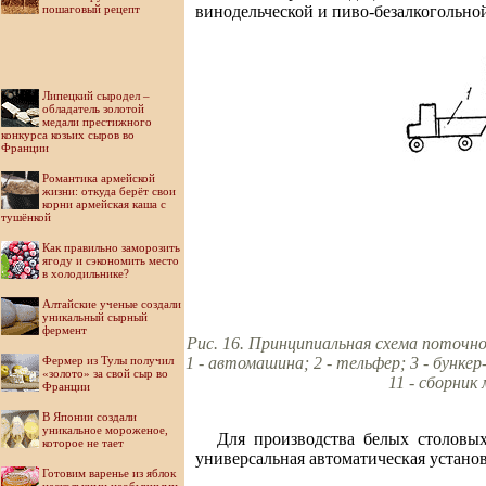
пошаговый рецепт
винодельческой и пиво-безалкогольн
Липецкий сыродел –
обладатель золотой
медали престижного
конкурса козьих сыров во
Франции
Романтика армейской
жизни: откуда берёт свои
корни армейская каша с
тушёнкой
Как правильно заморозить
ягоду и сэкономить место
в холодильнике?
Алтайские ученые создали
уникальный сырный
фермент
Рис. 16. Принципиальная схема поточн
Фермер из Тулы получил
1 - автомашина; 2 - тельфер; 3 - бункер-
«золото» за свой сыр во
11 - сборник
Франции
В Японии создали
уникальное мороженое,
Для производства белых столовы
которое не тает
универсальная автоматическая устано
Готовим варенье из яблок