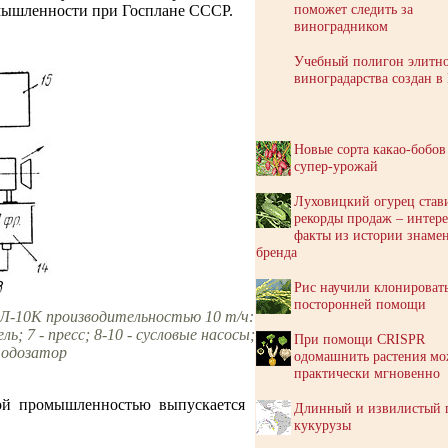
поможет следить за
мышленности при Госплане СССР.
виноградником
Учебный полигон элитн
виноградарства создан в
Новые сорта какао-бобов
супер-урожай
Луховицкий огурец став
рекорды продаж – интер
факты из истории знаме
бренда
Рис научили клонировать
посторонней помощи
ПЛ-10К производительностью 10 т/ч:
ь; 7 - пресс; 8-10 - сусловые насосы;
При помощи CRISPR
итодозатор
одомашнить растения м
практически мгновенно
ной промышленностью выпускается
Длинный и извилистый 
кукурузы