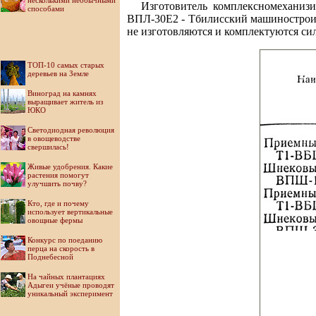
несколькими необычными
Изготовитель комплексномеханиз
способами
ВПЛ-30Е2 - Тбилисский машинострои
не изготовляются и комплектуются си
ТОП-10 самых старых
деревьев на Земле
Виноград на камнях
выращивает житель из
ЮКО
Светодиодная революция
в овощеводстве
свершилась!
Живые удобрения. Какие
растения помогут
улучшить почву?
Кто, где и почему
использует вертикальные
овощные фермы
Конкурс по поеданию
перца на скорость в
Поднебесной
На чайных плантациях
Адыгеи учёные проводят
уникальный эксперимент