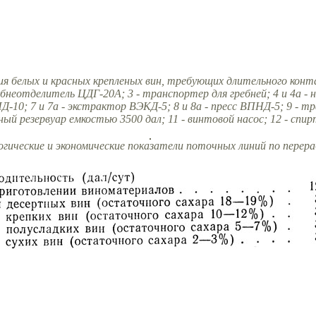
ия белых и красных крепленых вин, требующих длительного конта
бнеотделитель ЦДГ-20А; 3 - транспортер для гребней; 4 и 4а -
-10; 7 и 7а - экстрактор ВЭКД-5; 8 и 8а - пресс ВПНД-5; 9 - т
ый резервуар емкостью 3500 дал; 11 - винтовой насос; 12 - спи
логические и экономические показатели поточных линий по перер