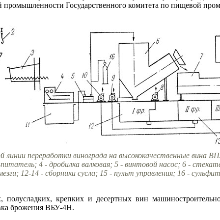
ой промышленности Государственного комитета по пищевой про
ой линии переработки винограда на высококачественные вина В
питатель; 4 - дробилка валковая; 5 - винтовой насос; 6 - стекател
 мезги; 12-14 - сборники сусла; 15 - пульт управления; 16 - сульф
х, полусладких, крепких и десертных вин машиностроитель
вка брожения ВБУ-4Н.