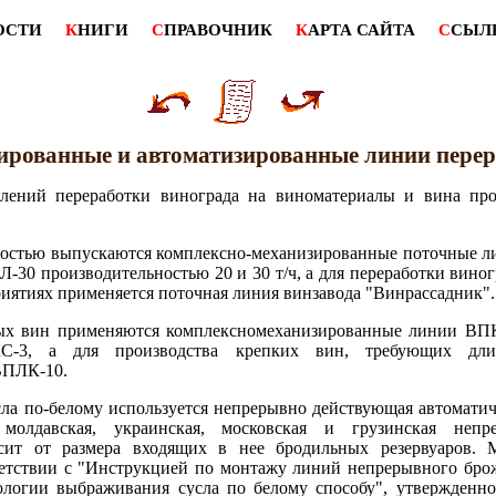
ОСТИ
К
НИГИ
С
ПРАВОЧНИК
К
АРТА САЙТА
С
СЫЛ
ированные и автоматизированные линии перер
влений переработки винограда на виноматериалы и вина пр
тью выпускаются комплексно-механизированные поточные лин
30 производительностью 20 и 30 т/ч, а для переработки виног
иятиях применяется поточная линия винзавода "Винрассадник".
вых вин применяются комплексномеханизированные линии ВП
С-3, а для производства крепких вин, требующих длит
ВПЛК-10.
ла по-белому используется непрерывно действующая автоматич
молдавская, украинская, московская и грузинская непр
исит от размера входящих в нее бродильных резервуаров. 
ветствии с "Инструкцией по монтажу линий непрерывного брож
логии выбраживания сусла по белому способу", утвержденно