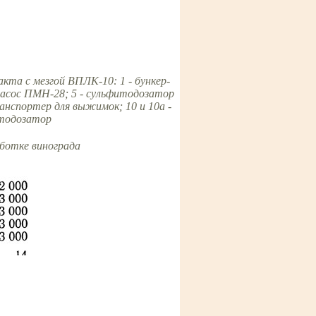
кта с мезгой ВПЛК-10: 1 - бункер-
 насос ПМН-28; 5 - сульфитодозатор
ранспортер для выжимок; 10 и 10а -
ртодозатор
аботке винограда