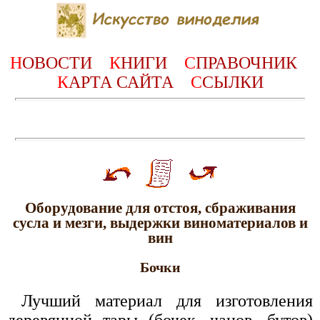
Н
ОВОСТИ
К
НИГИ
С
ПРАВОЧНИК
К
АРТА САЙТА
С
СЫЛКИ
Оборудование для отстоя, сбраживания
сусла и мезги, выдержки виноматериалов и
вин
Бочки
Лучший материал для изготовления
деревянной тары (бочек, чанов, бутов)