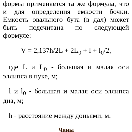
формы применяется та же формула, что
и для определения емкости бочки.
Емкость овального бута (в дал) может
быть подсчитана по следующей
формуле:
V = 2,137h/2L + 2L
+ l + l
/2,
0
0
где L и L
- большая и малая оси
0
эллипса в пуке, м;
l и l
- большая и малая оси эллипса
0
дна, м;
h - расстояние между доньями, м.
Чаны